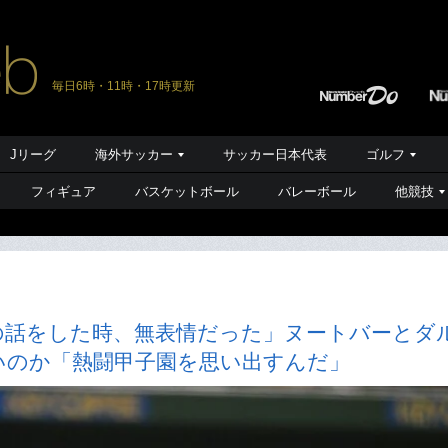
毎日6時・11時・17時更新
Jリーグ
海外サッカー
サッカー日本代表
ゴルフ
フィギュア
バスケットボール
バレーボール
他競技
の話をした時、無表情だった」ヌートバーとダ
いのか「熱闘甲子園を思い出すんだ」