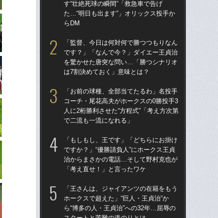
す“壮絶死球の瞬間”「救急車で告げ
す“
た…“明日も出ます”」オリックス投手か
た…
らDM
らD
「監督、今日は何対何で勝つつもりなん
「
です？」「なんで今？」ダイエー王貞治
で
を驚かせた唐突な問い…「勝つシナリオ
を
は7割決めておく」意味とは？
は
「お前の球種、全部当てたるわ」名投手
「
コーチ・尾花高夫がホークスの0勝投手3
コー
人に2桁勝利させた“方程式”「考え方次第
人に
で二流も一流になれる」
で
「もしもし、王です」「どちらにお掛け
「
ですか？」“優勝請負人”にホークス王貞
です
治からまさかの電話…そして野村克也が
治
「考え直せ！」と言ったワケ
「
「王さんは、ジャイアンツの在籍をもう
「
ホークスで超えた」“巨人・王貞治”か
ホー
ら“博多の人・王貞治”への32年…屈辱の
ら“
スタートと苦難の道のりとは
ス