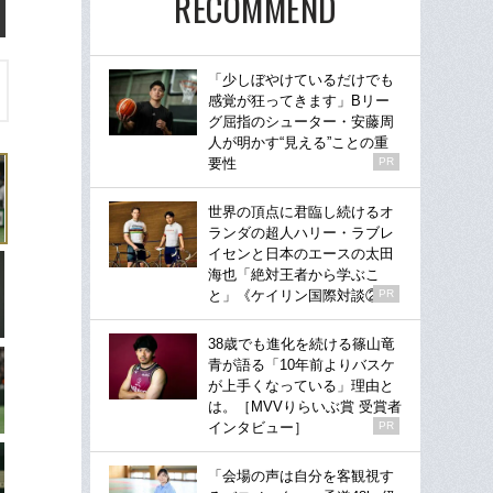
RECOMMEND
「少しぼやけているだけでも
感覚が狂ってきます」Bリー
グ屈指のシューター・安藤周
人が明かす“見える”ことの重
要性
PR
世界の頂点に君臨し続けるオ
ランダの超人ハリー・ラブレ
イセンと日本のエースの太田
海也「絶対王者から学ぶこ
と」《ケイリン国際対談②》
PR
38歳でも進化を続ける篠山竜
青が語る「10年前よりバスケ
が上手くなっている」理由と
は。［MVVりらいぶ賞 受賞者
インタビュー］
PR
「会場の声は自分を客観視す