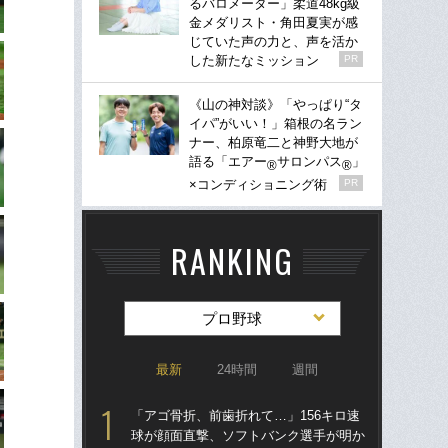
るバロメーター」柔道48kg級
金メダリスト・角田夏実が感
じていた声の力と、声を活か
した新たなミッション
PR
《山の神対談》「やっぱり“タ
イパ”がいい！」箱根の名ラン
ナー、柏原竜二と神野大地が
語る「エアー
サロンパス
」
®
®
×コンディショニング術
PR
RANKING
プロ野球
最新
24時間
週間
「アゴ骨折、前歯折れて…」156キロ速
「ア
球が顔面直撃、ソフトバンク選手が明か
球