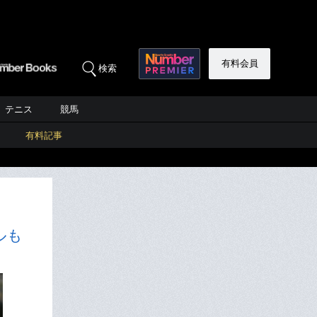
有料会員
検索
テニス
競馬
有料記事
ルも