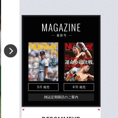
MAGAZINE
最新号
8/6
4/16
発売
発売
雑誌定期購読のご案内