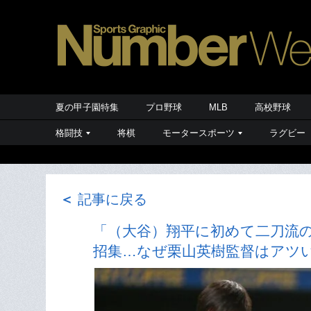
夏の甲子園特集
プロ野球
MLB
高校野球
格闘技
将棋
モータースポーツ
ラグビー
＜
記事に戻る
「（大谷）翔平に初めて二刀流
招集…なぜ栗山英樹監督はアツ