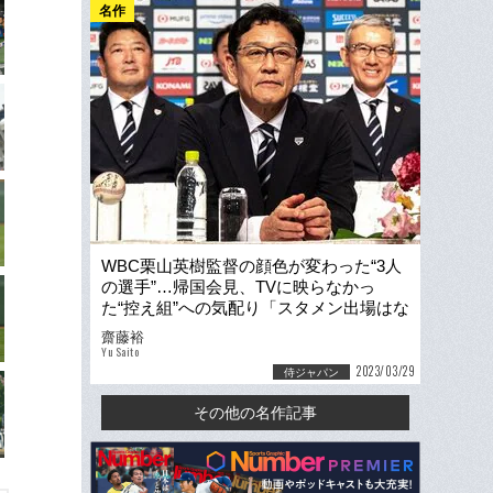
名作
WBC栗山英樹監督の顔色が変わった“3人
の選手”…帰国会見、TVに映らなかっ
た“控え組”への気配り「スタメン出場はな
かったんですけど…」
齋藤裕
Yu Saito
2023/03/29
侍ジャパン
その他の名作記事