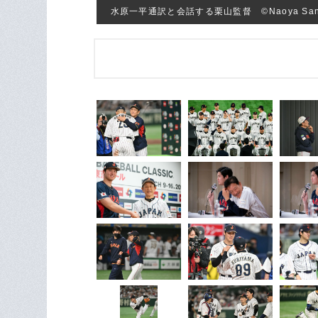
水原一平通訳と会話する栗山監督 ©Naoya San