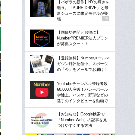
【バボラの新作】NYの輝きを
纏う。「PURE DRIVE」と最
新シューズに限定モデルが登
場
PR
【同僚や仲間とお得に】
NumberPREMIER法人プラン
が募集スタート！
【登録無料】Numberメールマ
ガジン好評配信中。スポーツ
の「今」をメールでお届け！
YouTubeチャンネル登録者数
60,000人突破！バレーボール
や陸上、バスケ、野球などの
選手のインタビューを動画で
【お知らせ】Google検索で
「Number Web」の記事を見
つけやすくする方法