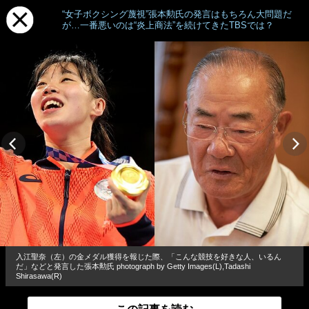
“女子ボクシング蔑視”張本勲氏の発言はもちろん大問題だ
が…一番悪いのは“炎上商法”を続けてきたTBSでは？
入江聖奈（左）の金メダル獲得を報じた際、「こんな競技を好きな人、いるん
だ」などと発言した張本勲氏 photograph by Getty Images(L),Tadashi
Shirasawa(R)