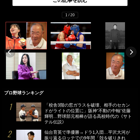
この記事を読む
1 / 20
プロ野球ランキング
「校舎3階の窓ガラスを破壊、相手のセカン
ドがライトの位置に」阪神“不動の中軸”佐藤
輝明…野球部元相棒が語る高校時代の《サト
テル伝説》
仙台育英で準優勝→ドラ1入団…平沢大河が
振り返るロッテでの9年間「殻を破りきれ