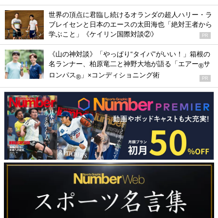
世界の頂点に君臨し続けるオランダの超人ハリー・ラ
ブレイセンと日本のエースの太田海也「絶対王者から
学ぶこと」《ケイリン国際対談②》
PR
《山の神対談》「やっぱり“タイパ”がいい！」箱根の
名ランナー、柏原竜二と神野大地が語る「エアー
サ
®
ロンパス
」×コンディショニング術
®
PR