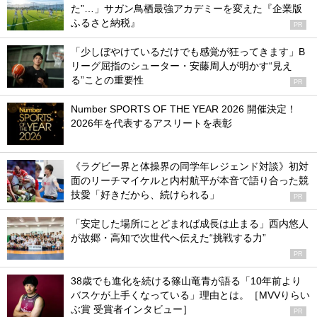
た”…」サガン鳥栖最強アカデミーを変えた『企業版
ふるさと納税』
PR
「少しぼやけているだけでも感覚が狂ってきます」B
リーグ屈指のシューター・安藤周人が明かす“見え
る”ことの重要性
PR
Number SPORTS OF THE YEAR 2026 開催決定！
2026年を代表するアスリートを表彰
《ラグビー界と体操界の同学年レジェンド対談》初対
面のリーチマイケルと内村航平が本音で語り合った競
技愛「好きだから、続けられる」
PR
「安定した場所にとどまれば成長は止まる」西内悠人
が故郷・高知で次世代へ伝えた“挑戦する力”
PR
38歳でも進化を続ける篠山竜青が語る「10年前より
バスケが上手くなっている」理由とは。［MVVりらい
ぶ賞 受賞者インタビュー］
PR