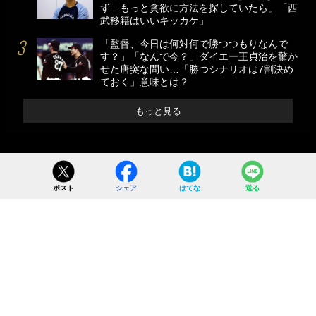
ず…もっと貪欲に方法を探していたら」「西
武移籍はいいキッカケ」
「監督、今日は何対何で勝つつもりなんで
す？」「なんで今？」ダイエー王貞治を驚か
せた唐突な問い…「勝つシナリオは7割決め
ておく」意味とは？
もっと見る
ポスト
シェア
はてな
送る