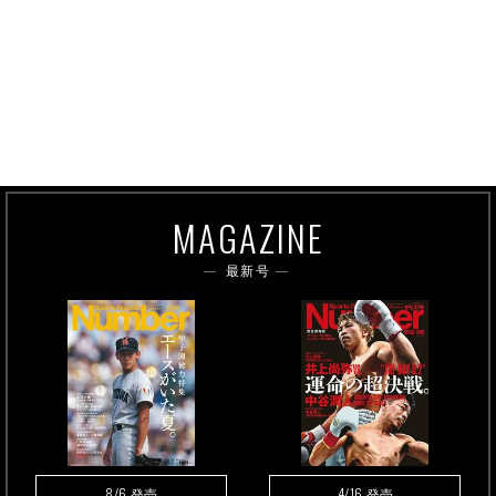
MAGAZINE
最新号
8/6
4/16
発売
発売