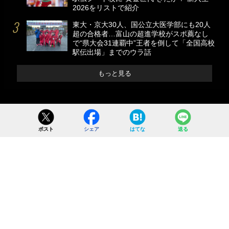
2026をリストで紹介
東大・京大30人、国公立大医学部にも20人
超の合格者…富山の超進学校がスポ薦なし
で“県大会31連覇中”王者を倒して「全国高校
駅伝出場」までのウラ話
もっと見る
ポスト
シェア
はてな
送る