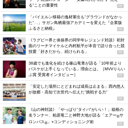
る”ことの重要性
PR
「バイエルン移籍の逸材輩出も“グラウンドがなかっ
た”…」サガン鳥栖最強アカデミーを変えた『企業版
ふるさと納税』
PR
《ラグビー界と体操界の同学年レジェンド対談》初対
面のリーチマイケルと内村航平が本音で語り合った競
技愛「好きだから、続けられる」
PR
38歳でも進化を続ける篠山竜青が語る「10年前より
バスケが上手くなっている」理由とは。［MVVりらい
ぶ賞 受賞者インタビュー］
PR
「安定した場所にとどまれば成長は止まる」西内悠人
が故郷・高知で次世代へ伝えた“挑戦する力”
PR
《山の神対談》「やっぱり“タイパ”がいい！」箱根の
名ランナー、柏原竜二と神野大地が語る「エアー
サ
®
ロンパス
」×コンディショニング術
®
PR