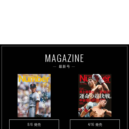
MAGAZINE
最新号
8/6
4/16
発売
発売