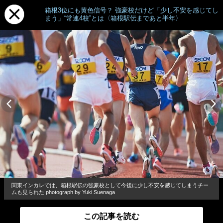
箱根3位にも黄色信号？ 強豪校だけど「少し不安を感じてし
まう」“常連4校”とは〈箱根駅伝まであと半年〉
関東インカレでは、箱根駅伝の強豪校として今後に少し不安を感じてしまうチー
ムも見られた photograph by Yuki Suenaga
この記事を読む