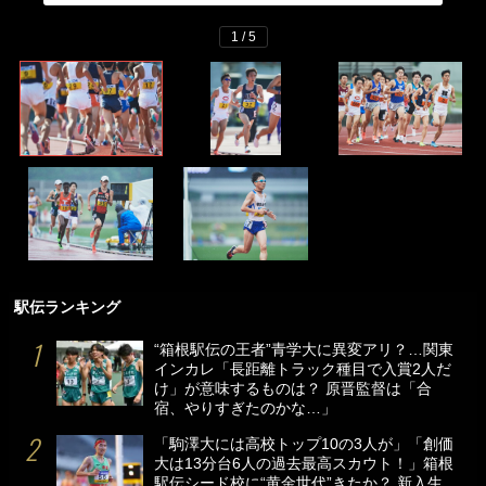
1 / 5
駅伝ランキング
“箱根駅伝の王者”青学大に異変アリ？…関東
インカレ「長距離トラック種目で入賞2人だ
け」が意味するものは？ 原晋監督は「合
宿、やりすぎたのかな…」
「駒澤大には高校トップ10の3人が」「創価
大は13分台6人の過去最高スカウト！」箱根
駅伝シード校に“黄金世代”きたか？ 新入生