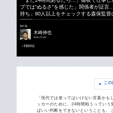
「まだ24時間あるだろ…」徹夜で仕事し
ブでは“ぬるさ”を感じた」関係者が証言…
持ち」80人以上をチェックする森保監督
text by
木崎伸也
Shinya Kizaki
PROFILE
この
「現代では使ってはいけない言葉かも
ッカーのために、24時間戦うってい
ばいい判断をできないということも、