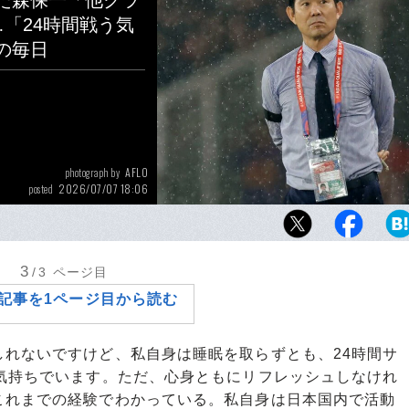
た森保一「他クラ
「24時間戦う気
の毎日
AFLO
photograph by
2026/07/07 18:06
posted
北中米W杯最終予選インドネシア戦（ジャカ
が降るなか、テクニカルエリアで戦況を見つ
3
/3
ページ目
記事を1ページ目から読む
しれないですけど、私自身は睡眠を取らずとも、24時間サ
う気持ちでいます。ただ、心身ともにリフレッシュしなけれ
これまでの経験でわかっている。私自身は日本国内で活動