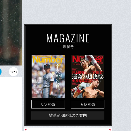
MAGAZINE
最新号
ルタ）。大雨
める森保監督
8/6
4/16
発売
発売
雑誌定期購読のご案内