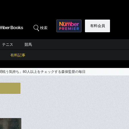
有料会員
検索
テニス
競馬
有料記事
時間戦う気持ち」80人以上をチェックする森保監督の毎日