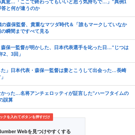
真意…「ここで終わってもいいと思う気持ちで…」“異例1
即答と何が違うのか
歳の森保監督、貴重なマツダ時代＆「誰もマークしていなか
因の瞬間まですべて見る
森保一監督が明かした、日本代表選手を叱った日…“じつは
年2、3回」
した」日本代表・森保一監督は妻とこうして出会った…長崎
す」
かった…名将アンチェロッティが証言した“ハーフタイムの
の誤算
ックを入れてボタンを押すだけ
Number Webを見つけやすくする