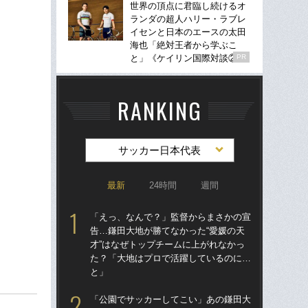
世界の頂点に君臨し続けるオ
ランダの超人ハリー・ラブレ
イセンと日本のエースの太田
海也「絶対王者から学ぶこ
と」《ケイリン国際対談②》
PR
RANKING
サッカー日本代表
最新
24時間
週間
「えっ、なんで？」監督からまさかの宣
「
告…鎌田大地が勝てなかった“愛媛の天
告…
才”はなぜトップチームに上がれなかっ
才”
た？「大地はプロで活躍しているのに…
た
と」
と
「公園でサッカーしてこい」あの鎌田大
「