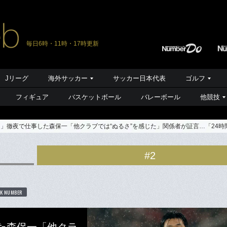
毎日6時・11時・17時更新
Jリーグ
海外サッカー
サッカー日本代表
ゴルフ
フィギュア
バスケットボール
バレーボール
他競技
…」徹夜で仕事した森保一「他クラブでは“ぬるさ”を感じた」関係者が証言…「24
#2
K NUMBER