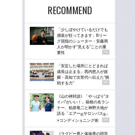
RECOMMEND
「少しぼやけているだけでも
感覚が狂ってきます」Bリー
グ屈指のシューター・安藤周
人が明かす“見える”ことの重
要性
PR
「安定した場所にとどまれば
成長は止まる」西内悠人が故
郷・高知で次世代へ伝えた“挑
戦する力”
PR
《山の神対談》「やっぱり“タ
イパ”がいい！」箱根の名ラン
ナー、柏原竜二と神野大地が
語る「エアー
サロンパス
」
®
®
×コンディショニング術
PR
《ラグビー界と体操界の同学