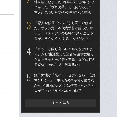
地が勝てなかった“四国の天才少年”がぶ
地が
つかった「プロの壁」とは何だった？
つ
本人が気づいた“意外な事実”と現在地
本人
「恋人や移籍ゴシップより面白いはず
鎌
だ」オシム元日本代表監督が語った“サ
マ
ッカーメディアへの期待”「深く語る必
かっ
要が…そういうわけで、ありがとう」
人
「ピッチと同じ高いレベルでなければ」
「
オシムと“生涯愛した記者”が生前に願っ
だ」
た日本サッカーメディア論「疑問に答え
ッカ
る媒体…それこそ百科事典だ」
要
鎌田大地が「彼がアーセナルなら、僕は
「
マンUに…」日本代表の司令塔が勝てな
っ
かった“四国の天才”とは何者だった？ 本
材
人が語った「ライバルとの軌跡」
稿
もっと見る