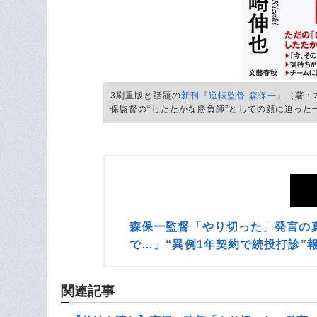
3刷重版と話題の
新刊『逆転監督 森保一』
（著：
保監督の“したたかな勝負師”としての顔に迫った
森保一監督「やり切った」発言の
で…」“異例1年契約で続投打診”
関連記事