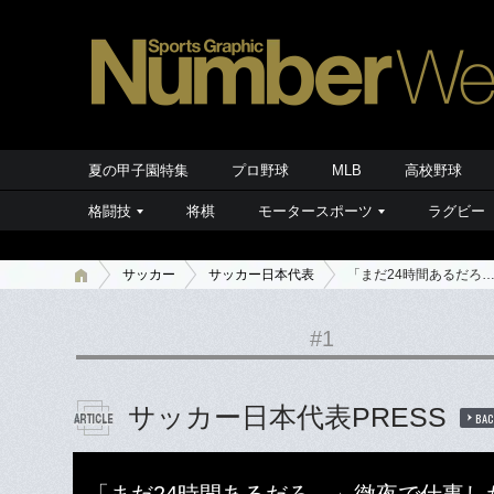
夏の甲子園特集
プロ野球
MLB
高校野球
格闘技
将棋
モータースポーツ
ラグビー
サッカー
サッカー日本代表
「まだ24時間あるだろ
#1
サッカー日本代表PRESS
BAC