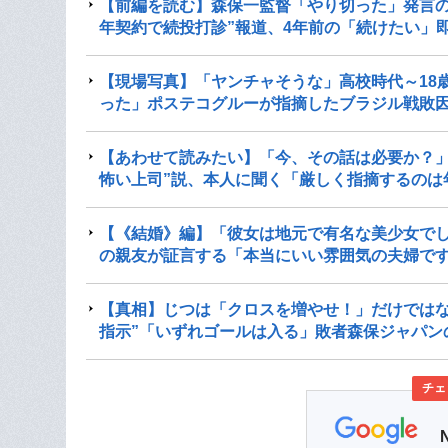
【前編を読む】森保一監督「やり切った」発言の
年契約で続投打診”報道、4年前の「続けたい」
【現場写真】「ヤンチャそうな」高校時代～18
った」ポステコグルーが指摘したブラジル戦敗
【あわせて読みたい】「今、その話は必要か？」
怖い上司”説、本人に聞く「厳しく指摘するのは
【《結婚》編】「彼女は地元で有名な美少女で
の親友が証言する「本当にいい雰囲気の夫婦で
【真相】じつは「クロスを増やせ！」だけではな
指示”「いずれゴールは入る」敗者森保ジャパン
チェ