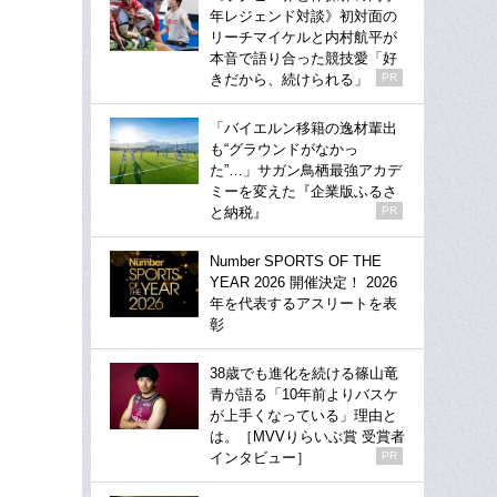
年レジェンド対談》初対面の
リーチマイケルと内村航平が
本音で語り合った競技愛「好
きだから、続けられる」
PR
「バイエルン移籍の逸材輩出
も“グラウンドがなかっ
た”…」サガン鳥栖最強アカデ
ミーを変えた『企業版ふるさ
と納税』
PR
Number SPORTS OF THE
YEAR 2026 開催決定！ 2026
年を代表するアスリートを表
彰
38歳でも進化を続ける篠山竜
青が語る「10年前よりバスケ
が上手くなっている」理由と
は。［MVVりらいぶ賞 受賞者
インタビュー］
PR