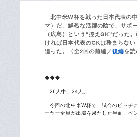
北中米W杯を戦った日本代表の中
マ）だ。鮮烈な活躍の陰で、サポ
（広島）という“控えGK”だった
ければ日本代表のGKは務まらない
追った。〈全2回の前編／
後編
を読
◆◆◆
26人中、24人。
今回の北中米W杯で、試合のピッチに
ーヤー全員が出場を果たした半面、ベ