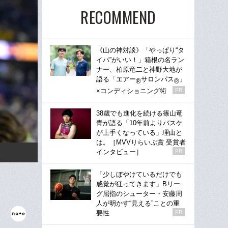
RECOMMEND
《山の神対談》「やっぱり“タ
イパ”がいい！」箱根の名ラン
ナー、柏原竜二と神野大地が
語る「エアー
サロンパス
」
®
®
×コンディショニング術
PR
38歳でも進化を続ける篠山竜
青が語る「10年前よりバスケ
が上手くなっている」理由と
は。［MVVりらいぶ賞 受賞者
インタビュー］
PR
「少しぼやけているだけでも
感覚が狂ってきます」Bリー
グ屈指のシューター・安藤周
人が明かす“見える”ことの重
要性
PR