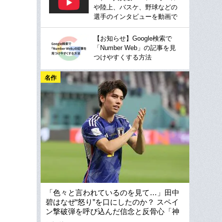
や陸上、バスケ、野球などの
選手のインタビューを動画で
【お知らせ】Google検索で
「Number Web」の記事を見
つけやすくする方法
名作
「色々と言われているのを見て…」田中
碧はなぜ“怒り”を口にしたのか？ スペイ
ン撃破弾を呼び込んだ信念と反骨心「神
様がご褒美を」