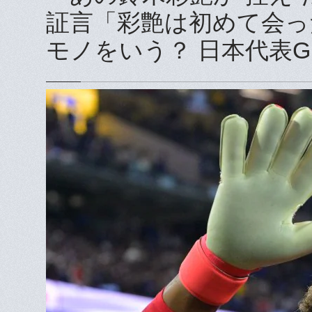
証言「彩艶は初めて会っ
モノをいう？ 日本代表GK