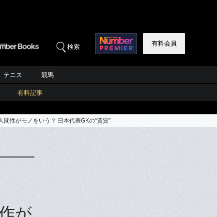
有料会員
検索
テニス
競馬
有料記事
間性がモノをいう？ 日本代表GKの“資質”
周作が