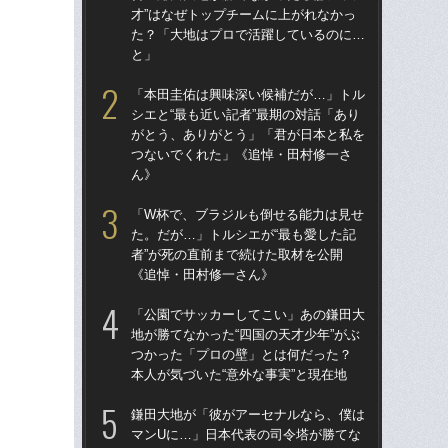
才”はなぜトップチームに上がれなかっ
が
た？「大地はプロで活躍しているのに…
つ
と」
ん
「本田圭佑は興味深い候補だが…」トル
「
シエと“最も近い記者”最期の対話「あり
た。
がとう、ありがとう」「君が日本と私を
者”
つないでくれた」《追悼・田村修一さ
《
ん》
「
「W杯で、ブラジルも倒せる能力は見せ
告…
た。だが…」トルシエが“最も愛した記
才”
者”が死の直前まで続けた取材を公開
た
《追悼・田村修一さん》
と
「公園でサッカーしてこい」あの鎌田大
「
地が勝てなかった“四国の天才少年”がぶ
地が
つかった「プロの壁」とは何だった？
つ
本人が気づいた“意外な事実”と現在地
本人
鎌田大地が「彼がアーセナルなら、僕は
鎌
マンUに…」日本代表の司令塔が勝てな
マ