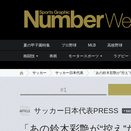
夏の甲子園特集
プロ野球
MLB
高校野球
格闘技
将棋
モータースポーツ
ラグビー
サッカー
サッカー日本代表
「あの鈴木彩艶が“控え
#1
サッカー日本代表PRESS
BAC
「あの鈴木彩艶が“控え