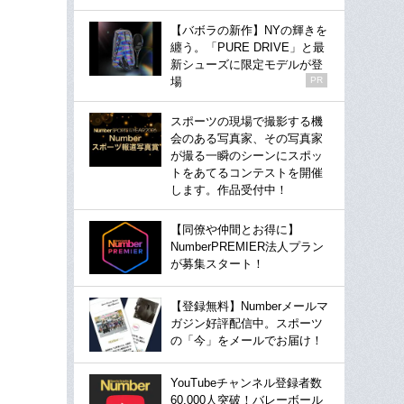
【バボラの新作】NYの輝きを
纏う。「PURE DRIVE」と最
新シューズに限定モデルが登
場
PR
スポーツの現場で撮影する機
会のある写真家、その写真家
が撮る一瞬のシーンにスポッ
トをあてるコンテストを開催
します。作品受付中！
【同僚や仲間とお得に】
NumberPREMIER法人プラン
が募集スタート！
【登録無料】Numberメールマ
ガジン好評配信中。スポーツ
の「今」をメールでお届け！
YouTubeチャンネル登録者数
60,000人突破！バレーボール