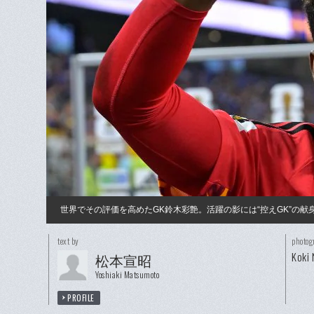
世界でその評価を高めたGK鈴木彩艶。活躍の影には“控えGK”の献
text by
photog
Koki
松本宣昭
Yoshiaki Matsumoto
PROFILE