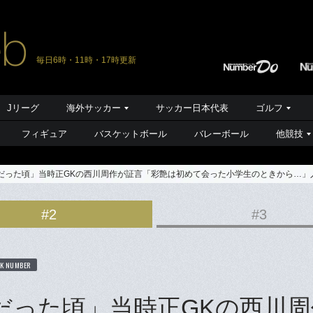
毎日6時・11時・17時更新
Jリーグ
海外サッカー
サッカー日本代表
ゴルフ
フィギュア
バスケットボール
バレーボール
他競技
”だった頃」当時正GKの西川周作が証言「彩艶は初めて会った小学生のときから…」人
#2
#3
K NUMBER
”だった頃」当時正GKの西川