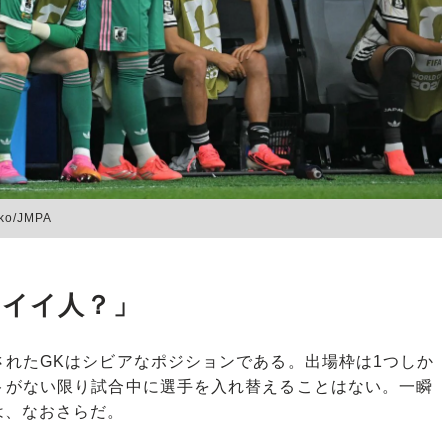
o/JMPA
のイイ人？」
れたGKはシビアなポジションである。出場枠は1つしか
トがない限り試合中に選手を入れ替えることはない。一瞬
は、なおさらだ。