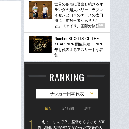
世界の頂点に君臨し続けるオ
ランダの超人ハリー・ラブレ
イセンと日本のエースの太田
海也「絶対王者から学ぶこ
と」《ケイリン国際対談②》
PR
Number SPORTS OF THE
YEAR 2026 開催決定！ 2026
年を代表するアスリートを表
彰
RANKING
サッカー日本代表
最新
24時間
週間
「えっ、なんで？」監督からまさかの宣
「
告…鎌田大地が勝てなかった“愛媛の天
シエ