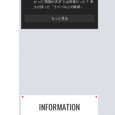
かった“四国の天才”とは何者だった？ 本
かっ
人が語った「ライバルとの軌跡」
人
もっと見る
INFORMATION