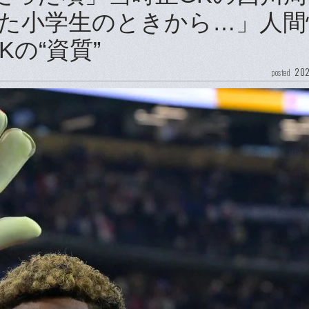
た小学生のときから…」人間
の“資質”
202
posted