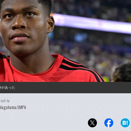
身があった
raph by
 Nagahama/JMPA