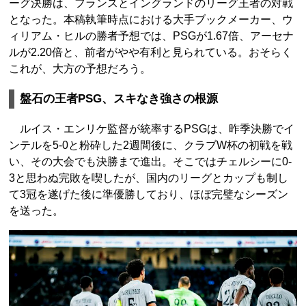
ーグ決勝は、フランスとイングランドのリーグ王者の対戦
となった。本稿執筆時点における大手ブックメーカー、ウ
ィリアム・ヒルの勝者予想では、PSGが1.67倍、アーセナ
ルが2.20倍と、前者がやや有利と見られている。おそらく
これが、大方の予想だろう。
盤石の王者PSG、スキなき強さの根源
ルイス・エンリケ監督が統率するPSGは、昨季決勝でイ
ンテルを5-0と粉砕した2週間後に、クラブW杯の初戦を戦
い、その大会でも決勝まで進出。そこではチェルシーに0-
3と思わぬ完敗を喫したが、国内のリーグとカップも制し
て3冠を遂げた後に準優勝しており、ほぼ完璧なシーズン
を送った。