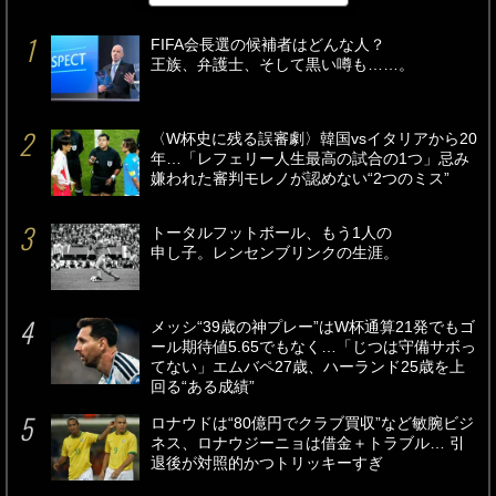
FIFA会長選の候補者はどんな人？
王族、弁護士、そして黒い噂も……。
〈W杯史に残る誤審劇〉韓国vsイタリアから20
年…「レフェリー人生最高の試合の1つ」忌み
嫌われた審判モレノが認めない“2つのミス”
トータルフットボール、もう1人の
申し子。レンセンブリンクの生涯。
メッシ“39歳の神プレー”はW杯通算21発でもゴ
ール期待値5.65でもなく…「じつは守備サボっ
てない」エムバペ27歳、ハーランド25歳を上
回る“ある成績”
ロナウドは“80億円でクラブ買収”など敏腕ビジ
ネス、ロナウジーニョは借金＋トラブル… 引
退後が対照的かつトリッキーすぎ