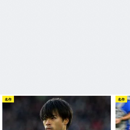
名作
名作