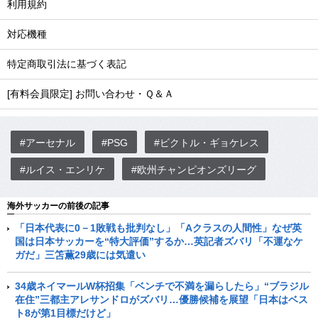
利用規約
対応機種
特定商取引法に基づく表記
[有料会員限定] お問い合わせ・Ｑ＆Ａ
#アーセナル
#PSG
#ビクトル・ギョケレス
#ルイス・エンリケ
#欧州チャンピオンズリーグ
海外サッカーの前後の記事
「日本代表に0－1敗戦も批判なし」「Aクラスの人間性」なぜ英
国は日本サッカーを“特大評価”するか…英記者ズバリ「不運なケ
ガだ」三笘薫29歳には気遣い
34歳ネイマールW杯招集「ベンチで不満を漏らしたら」“ブラジル
在住”三都主アレサンドロがズバリ…優勝候補を展望「日本はベス
ト8が第1目標だけど」