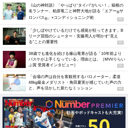
《山の神対談》「やっぱり“タイパ”がいい！」箱根の
名ランナー、柏原竜二と神野大地が語る「エアー
サ
®
ロンパス
」×コンディショニング術
®
PR
「少しぼやけているだけでも感覚が狂ってきます」B
リーグ屈指のシューター・安藤周人が明かす“見え
る”ことの重要性
PR
38歳でも進化を続ける篠山竜青が語る「10年前より
バスケが上手くなっている」理由とは。［MVVりらい
ぶ賞 受賞者インタビュー］
PR
「会場の声は自分を客観視するバロメーター」柔道
48kg級金メダリスト・角田夏実が感じていた声の力
と、声を活かした新たなミッション
PR