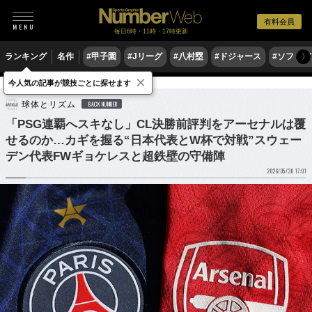
有料会員
毎日6時・11時・17時更新
ランキング
名作
#甲子園
#Jリーグ
#八村塁
#ドジャース
#ソフトバ
〉
×
今人気の記事が競技ごとに探せます
サッカー
海外サッカー
球体とリズム
BACK NUMBER
「PSG連覇へスキなし」CL決勝前評判をアーセナルは覆
せるのか…カギを握る“日本代表とW杯で対戦”スウェー
デン代表FWギョケレスと超鉄壁の守備陣
2026/05/30 17:01