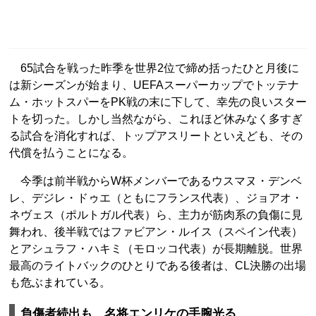
65試合を戦った昨季を世界2位で締め括ったひと月後に
は新シーズンが始まり、UEFAスーパーカップでトッテナ
ム・ホットスパーをPK戦の末に下して、幸先の良いスター
トを切った。しかし当然ながら、これほど休みなく多すぎ
る試合を消化すれば、トップアスリートといえども、その
代償を払うことになる。
今季は前半戦からW杯メンバーであるウスマヌ・デンベ
レ、デジレ・ドゥエ（ともにフランス代表）、ジョアオ・
ネヴェス（ポルトガル代表）ら、主力が筋肉系の負傷に見
舞われ、後半戦ではファビアン・ルイス（スペイン代表）
とアシュラフ・ハキミ（モロッコ代表）が長期離脱。世界
最高のライトバックのひとりである後者は、CL決勝の出場
も危ぶまれている。
負傷者続出も、名将エンリケの手腕光る