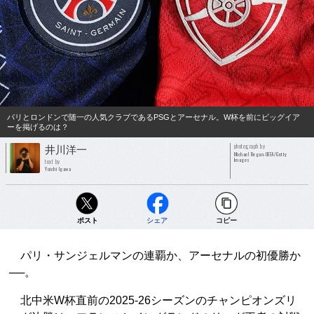
パリとロンドンで随一の人気クラブであるPSGとアーセナル。W杯を前にビッグイア
ーを掲げるのは？
photograph by
井川洋一
Michael Regan-UEFA/Getty
Images
text by
Yoichi Igawa
ポスト
シェア
コピー
パリ・サンジェルマンの連覇か、アーセナルの初優勝か
──。
北中米W杯直前の2025-26シーズンのチャンピオンズリ