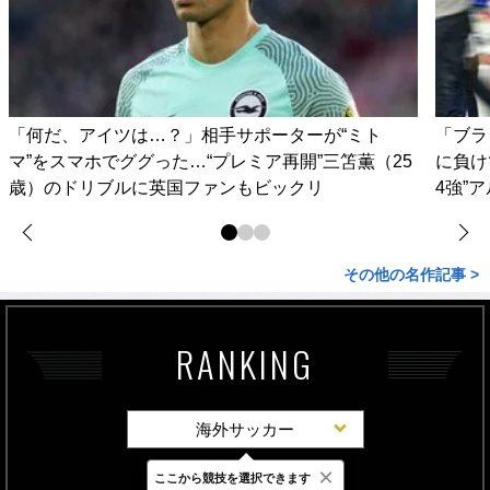
「何だ、アイツは…？」相手サポーターが“ミト
「ブラ
マ”をスマホでググった…“プレミア再開”三笘薫（25
に負け
歳）のドリブルに英国ファンもビックリ
4強”
その他の名作記事 >
RANKING
海外サッカー
×
ここから競技を選択できます
最新
24時間
週間