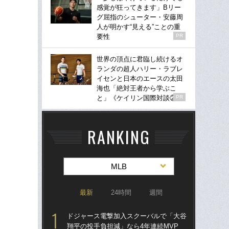
感覚が狂ってきます」Bリー
グ屈指のシューター・安藤周
人が明かす“見える”ことの重
要性
PR
世界の頂点に君臨し続けるオ
ランダの超人ハリー・ラブレ
イセンと日本のエースの太田
海也「絶対王者から学ぶこ
と」《ケイリン国際対談②》
PR
RANKING
MLB
最新
24時間
週間
ドジャース電撃加入スクーバルで「大谷
ド
翔平の投手負担減」なら4年連続MVP
翔平