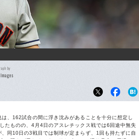
raph by
 Images
は、162試合の間に浮き沈みがあることを十分に想定し
したものの、4月4日のアスレチックス戦では6回途中無失
、同10日の3戦目では制球が定まらず、1回も持たずに自