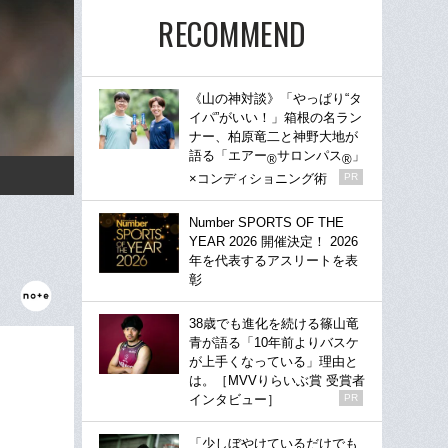
RECOMMEND
《山の神対談》「やっぱり“タ
イパ”がいい！」箱根の名ラン
ナー、柏原竜二と神野大地が
語る「エアー
サロンパス
」
®
®
×コンディショニング術
PR
Number SPORTS OF THE
YEAR 2026 開催決定！ 2026
年を代表するアスリートを表
彰
38歳でも進化を続ける篠山竜
青が語る「10年前よりバスケ
が上手くなっている」理由と
は。［MVVりらいぶ賞 受賞者
インタビュー］
PR
「少しぼやけているだけでも