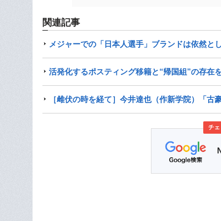
関連記事
メジャーでの「日本人選手」ブランドは依然と
活発化するポスティング移籍と“帰国組”の存在
［雌伏の時を経て］今井達也（作新学院）「古
チェ