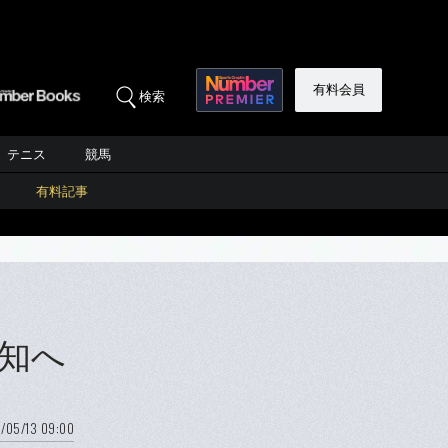
有料会員
検索
テニス
競馬
有料記事
知へ
/05/13 09:00