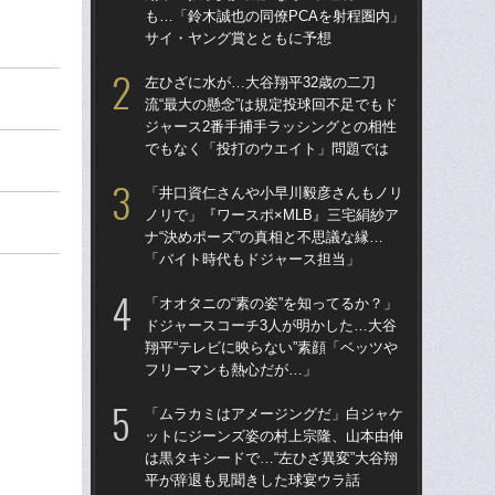
も…「鈴木誠也の同僚PCAを射程圏内」
も…
サイ・ヤング賞とともに予想
サ
左ひざに水が…大谷翔平32歳の二刀
なぜ
流“最大の懸念”は規定投球回不足でもド
った
ジャース2番手捕手ラッシングとの相性
四
でもなく「投打のウエイト」問題では
直面
「井口資仁さんや小早川毅彦さんもノリ
ス
ノリで」『ワースポ×MLB』三宅絹紗ア
「あ
ナ“決めポーズ”の真相と不思議な縁…
だっ
「バイト時代もドジャース担当」
説
「オオタニの“素の姿”を知ってるか？」
「
ドジャースコーチ3人が明かした…大谷
ゃ
翔平“テレビに映らない”素顔「ベッツや
茂英
フリーマンも熱心だが…」
た“
「ムラカミはアメージングだ」白ジャケ
「
ットにジーンズ姿の村上宗隆、山本由伸
も…
は黒タキシードで…“左ひざ異変”大谷翔
の“
平が辞退も見聞きした球宴ウラ話
俸9