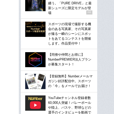
纏う。「PURE DRIVE」と最
新シューズに限定モデルが登
場
PR
スポーツの現場で撮影する機
会のある写真家、その写真家
が撮る一瞬のシーンにスポッ
トをあてるコンテストを開催
します。作品受付中！
【同僚や仲間とお得に】
NumberPREMIER法人プラン
が募集スタート！
【登録無料】Numberメールマ
ガジン好評配信中。スポーツ
の「今」をメールでお届け！
YouTubeチャンネル登録者数
60,000人突破！バレーボール
や陸上、バスケ、野球などの
選手のインタビューを動画で