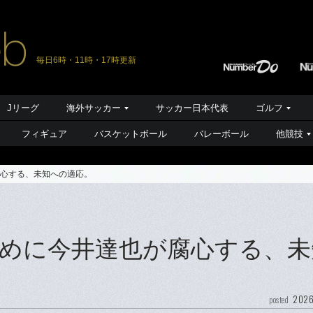
毎日6時・11時・17時更新
Jリーグ
海外サッカー
サッカー日本代表
ゴルフ
フィギュア
バスケットボール
バレーボール
他競技
心する、未知への適応。
めに今井達也が腐心する、未
2026
posted