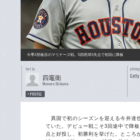
今季3登板目のマリナーズ戦。5四死球3失点で初回に降板
text by
photog
Getty
四竈衛
Mamoru Shikama
PROFILE
異国で初のシーズンを迎える今井達也
ていた。デビュー戦こそ3回途中で降板
点と好投し、初勝利を挙げた。ところが