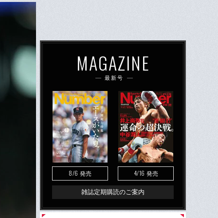
MAGAZINE
最新号
8/6
4/16
発売
発売
雑誌定期購読のご案内