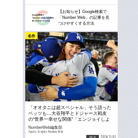
【お知らせ】Google検索で
「Number Web」の記事を見
つけやすくする方法
名作
「オオタニは超スペシャル」そう語った
ベッツも…大谷翔平とドジャース戦友
の“世界一幸せな関係”「エンジョイしよ
う」最強チームの舞台裏
NumberWeb編集部
Sports Graphic Number Web
2024/11/01
MLB