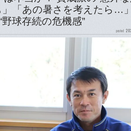
も」「あの暑さを考えたら…
“野球存続の危機感”
202
posted