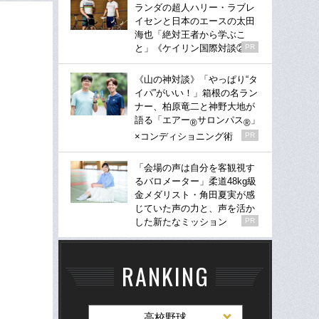
ランダの超人ハリー・ラブレ
イセンと日本のエースの太田
海也「絶対王者から学ぶこ
と」《ケイリン国際対談②》
PR
《山の神対談》「やっぱり“タ
イパ”がいい！」箱根の名ラン
ナー、柏原竜二と神野大地が
語る「エアー
サロンパス
」
®
®
×コンディショニング術
PR
「会場の声は自分を客観視す
るバロメーター」柔道48kg級
金メダリスト・角田夏実が感
じていた声の力と、声を活か
した新たなミッション
PR
RANKING
高校野球