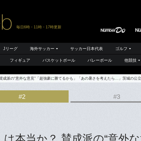
毎日6時・11時・17時更新
Jリーグ
海外サッカー
サッカー日本代表
ゴルフ
フィギュア
バスケットボール
バレーボール
他競技
賛成派の“意外な意見”「超強豪に勝てるかも」「あの暑さを考えたら…」茨城の公立
#2
#3
」は本当か？ 賛成派の“意外な