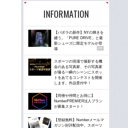
INFORMATION
【バボラの新作】NYの輝きを
纏う。「PURE DRIVE」と最
新シューズに限定モデルが登
場
PR
スポーツの現場で撮影する機
会のある写真家、その写真家
が撮る一瞬のシーンにスポッ
トをあてるコンテストを開催
します。作品受付中！
【同僚や仲間とお得に】
NumberPREMIER法人プラン
が募集スタート！
【登録無料】Numberメールマ
ガジン好評配信中。スポーツ