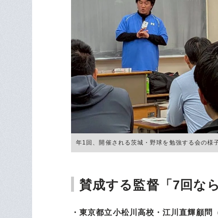
年1回、開催される茨城・野球を勉強する会の様子 ©Yu
賛成する監督「7回な
・東京都立小松川高校・江川直輝顧問（