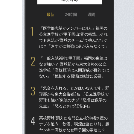
最新
24時間
週間
「医学部志望がメンバーに4人」福岡の
祖父
公立進学校が“甲子園出場”の衝撃…それ
北
でも東筑が“野球のチーム”で挑んだワケ
へ？
は？「さすがに勉強に身が入らなくて」
ブレ
「一般入試9割で甲子園」福岡の東筑は
「
なぜ強い？ 野球部から東大合格の公立
球部
進学校「高校野球は人間形成が目的では
野球
ない」「勉強する習慣は絶対に必要」
先
「気合を入れる、とか嫌いなんです」野
仙台
球部から東大合格者2名…“公立進学校で
も
野球も強い”東筑のナゾ「監督は数学の
快勝
先生」「怒るときは3分以内」
組織
高校野球“消えた名門公立校”沖縄水産の
あの
ナゾを追う「飲酒、喫煙は当たり前」超
に!
ヤンキー高校がなぜ甲子園の常連に？
た