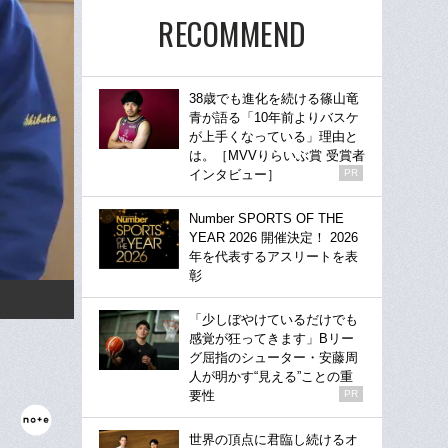
RECOMMEND
38歳でも進化を続ける篠山竜
青が語る「10年前よりバスケ
が上手くなっている」理由と
は。［MVVりらいぶ賞 受賞者
インタビュー］
PR
Number SPORTS OF THE
YEAR 2026 開催決定！ 2026
年を代表するアスリートを表
彰
「少しぼやけているだけでも
感覚が狂ってきます」Bリー
グ屈指のシューター・安藤周
人が明かす“見える”ことの重
要性
PR
世界の頂点に君臨し続けるオ