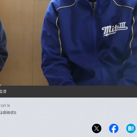
監督
raph by
Kashimoto