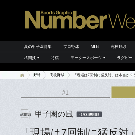
夏の甲子園特集
プロ野球
MLB
高校野球
格闘技
将棋
モータースポーツ
ラグビー
野球
高校野球
「現場は7回制に猛反対」は本当か？ 
#1
甲子園の風
BACK NUMBER
「現場は7回制に猛反対