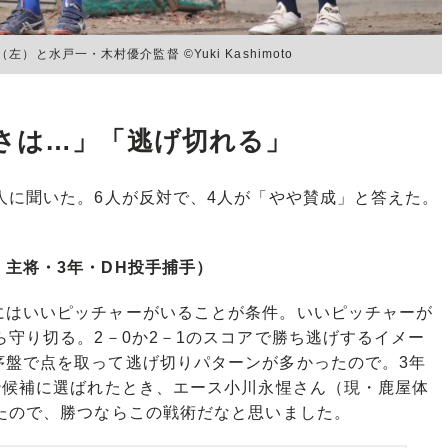
と水戸一・木村優介監督 ©Yuki Kashimoto
さは…」「逃げ切れる」
人に聞いた。6人が反対で、4人が「やや賛成」と答えた。
主将・3年・DH投手捕手）
はいいピッチャーがいることが条件。いいピッチャーが
ら守り切る。2－0か2－1のスコアで勝ち逃げするイメー
序盤で点を取って逃げ切りパターンが多かったので。3年
枠候補に選ばれたとき、エース小川永惺さん（現・鹿屋体
たので、勝つならこの戦術だなと思いました。