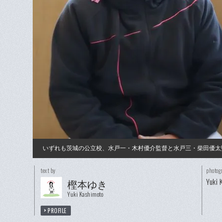
いずれも茨城の公立校、水戸一・木村優介監督と水戸三・柴田優太
text by
photog
Yuki 
樫本ゆき
Yuki Kashimoto
PROFILE