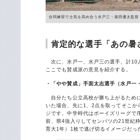
合同練習で士気を高め合う水戸三・柴田優太監督（左）
肯定的な選手「あの暑
次に、水戸一、水戸三の選手、計10
ここでも賛成派の意見を紹介する。
・「やや賛成」手面太志選手（水戸一・
自分たち公立高校が勝ち上がるために
いた場合、先に1、2点を取ってそこか
ジです。中学時代はボーイズリーグで
前、県4強入りしてセンバツの21世紀
育大1年）1枚で逃げ切るイメージだっ