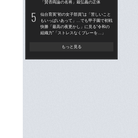
「賛否両論の名将」栽弘義の正体
子3
仙台育英“初の女子部員”は「苦しいこと
「
もいっぱいあって」…でも甲子園で初戦
なぜ
快勝「最高の夜更かし」に見る“令和の
進
組織力”「ストレスなくプレーを…」
な
もっと見る