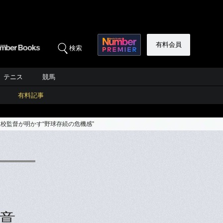
有料会員
検索
テニス
競馬
有料記事
校監督が明かす“野球存続の危機感”
意