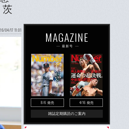
」茨
6/04/17 11:01
MAGAZINE
最新号
8/6
4/16
発売
発売
雑誌定期購読のご案内