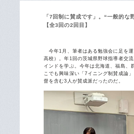
「7回制に賛成です」。“一般的な
【全3回の2回目】
今年1月、筆者はある勉強会に足を運
高校）。年1回の茨城県野球指導者交
インドを学ぶ。今年は北海道、福島、
こでも興味深い「7イニング制賛成論
督を含む3人が賛成派だったのだ。