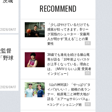
」茨城
RECOMMEND
「少しぼやけているだけでも
2026/04/17
感覚が狂ってきます」Bリー
グ屈指のシューター・安藤周
人が明かす“見える”ことの重
要性
PR
校監督
38歳でも進化を続ける篠山竜
「野球
青が語る「10年前よりバスケ
が上手くなっている」理由と
は。［MVVりらいぶ賞 受賞者
インタビュー］
PR
《山の神対談》「やっぱり“タ
2026/04/17
イパ”がいい！」箱根の名ラン
ナー、柏原竜二と神野大地が
語る「エアー
サロンパス
」
®
®
×コンディショニング術
PR