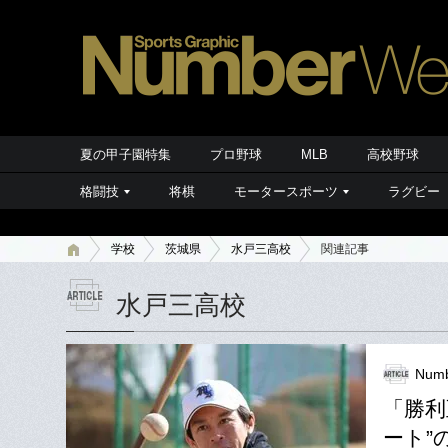
夏の甲子園特集
プロ野球
MLB
高校野球
格闘技
将棋
モータースポーツ
ラグビー
学校
茨城県
水戸三高校
関連記事
水戸三高校
Numb
「勝利
ート”