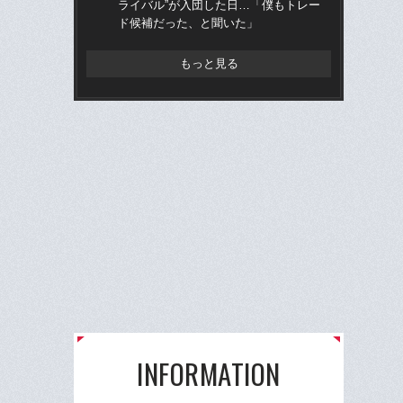
ライバル”が入団した日…「僕もトレー
治
ド候補だった、と聞いた」
「
もっと見る
INFORMATION