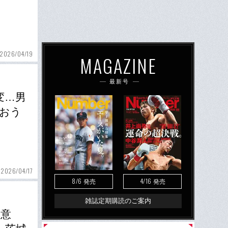
2026/04/19
MAGAZINE
最新号
変…男
おう
2026/04/17
8/6
4/16
発売
発売
雑誌定期購読のご案内
な意