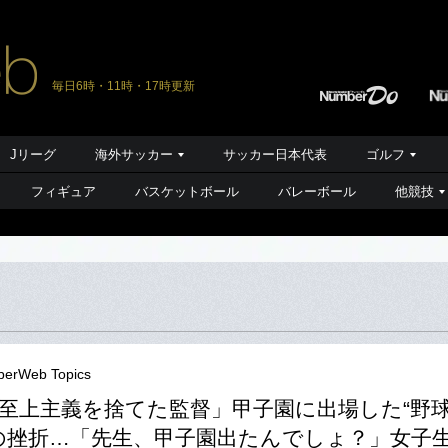
毎日6時・11時・17時更新
Jリーグ
海外サッカー
サッカー日本代表
ゴルフ
フィギュア
バスケットボール
バレーボール
他競技
erWeb Topics
至上主義を捨てた監督」甲子園に出場した“野
の挫折…「先生、甲子園出たんでしょ？」女子生