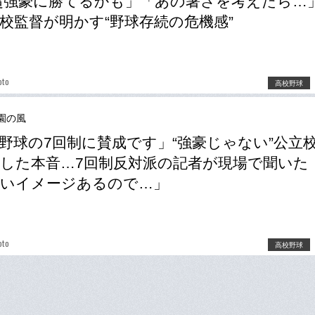
超強豪に勝てるかも」「あの暑さを考えたら…
校監督が明かす“野球存続の危機感”
oto
高校野球
園の風
野球の7回制に賛成です」“強豪じゃない”公立
した本音…7回制反対派の記者が現場で聞いた
長いイメージあるので…」
oto
高校野球