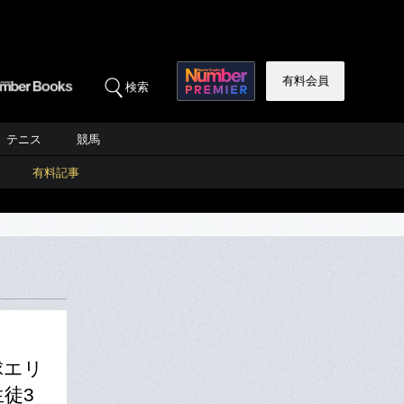
有料会員
検索
テニス
競馬
有料記事
球エリ
徒3