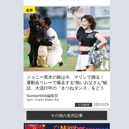
名作
ジョニー黒木の娘は今、マリンで踊る！
運動会リレーで爆走する“熱いお父さん”秘
話、大流行中の「きつねダンス」をどう
思う？
NumberWeb編集部
Sports Graphic Number Web
2022/07/29
プロ野球
その他の名作記事