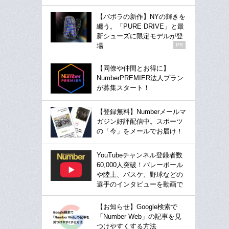
【バボラの新作】NYの輝きを
纏う。「PURE DRIVE」と最
新シューズに限定モデルが登
場
PR
【同僚や仲間とお得に】
NumberPREMIER法人プラン
が募集スタート！
【登録無料】Numberメールマ
ガジン好評配信中。スポーツ
の「今」をメールでお届け！
YouTubeチャンネル登録者数
60,000人突破！バレーボール
や陸上、バスケ、野球などの
選手のインタビューを動画で
【お知らせ】Google検索で
「Number Web」の記事を見
つけやすくする方法