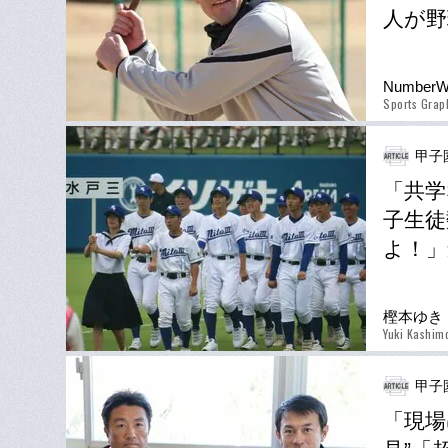
人が野
Number
Sports Gra
甲子
「共学
子生徒
よ！」
樫本ゆき
Yuki Kashim
甲子
「現場