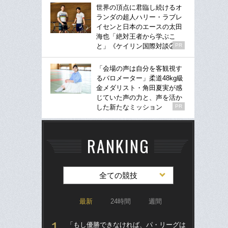
世界の頂点に君臨し続けるオ
ランダの超人ハリー・ラブレ
イセンと日本のエースの太田
海也「絶対王者から学ぶこ
と」《ケイリン国際対談②》
PR
「会場の声は自分を客観視す
るバロメーター」柔道48kg級
金メダリスト・角田夏実が感
じていた声の力と、声を活か
した新たなミッション
PR
RANKING
全ての競技
最新
24時間
週間
「もし優勝できなければ、パ・リーグは
「ア