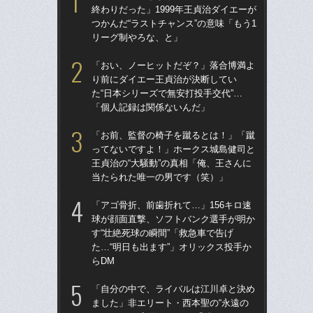
終わりだった」1999年王貞治ダイエーが
球
つかんだ“ラストチャンス”の意味「もう1
す“
リーグ制やろな、と」
た…
らD
「おい、ノーヒットだぞ？」落合博満よ
り前にダイエー王貞治が決断してい
「
た“日本シリーズで無安打投手交代”…
で
「個人記録は関係ないんだ」
を
は
「お前、監督の椅子を蹴るとは！」「蹴
ってないですよ！」ホークス城島健司と
「
王貞治の“大騒動”の真相「俺、王さんに
コー
当たられた唯一の男です（笑）」
人に
で
「アゴ骨折、前歯折れて…」156キロ速
球が顔面直撃、ソフトバンク選手が明か
祖父
す“壮絶死球の瞬間”「救急車で告げ
北
た…“明日も出ます”」オリックス投手か
へ？
らDM
ブレ
「自分の中で、ライバルは江川卓と決め
「
ました」非エリート・西本聖の“永遠の
です