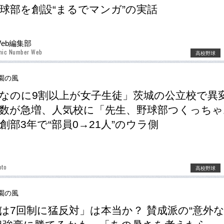
球部を創設“まるでマンガ”の実話
Web編集部
phic Number Web
高校野球
園の風
なのに9割以上が女子生徒」茨城の公立校で異
数が急増、人気校に「先生、野球部つくっちゃ
創部3年で“部員0→21人”のウラ側
oto
高校野球
園の風
は7回制に猛反対」は本当か？ 賛成派の“意外