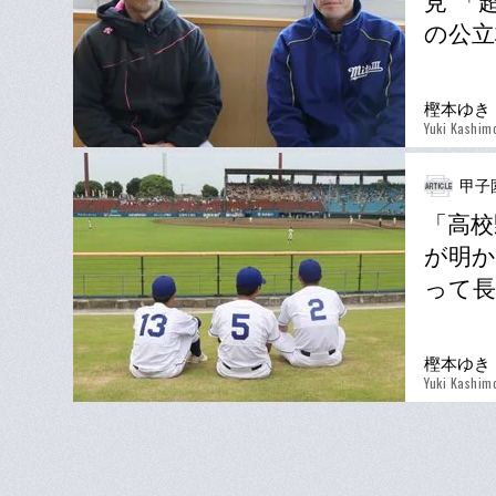
見”「
の公立
樫本ゆき
Yuki Kashim
甲子
「高校
が明か
って
樫本ゆき
Yuki Kashim