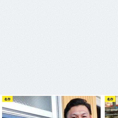
名作
名作