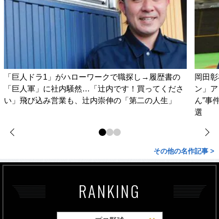
「巨人ドラ1」がハローワークで職探し→履歴書の
岡田彰
「巨人軍」に社内騒然…「辻内です！買ってくださ
ン」ア
い」飛び込み営業も、辻内崇伸の「第二の人生」
ん”事
選
その他の名作記事 >
RANKING