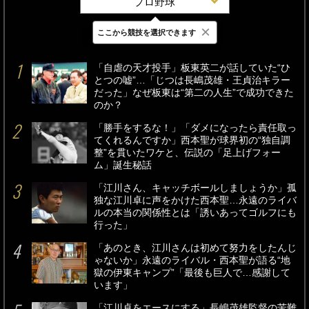
プロ野球
×
ここから競技を選択できます
最新
24時間
週間
「自虐の天才投手」板東英二が話していた“ひ
とつの嘘”…「じつは長嶋茂雄・王貞治キラー
だった」なぜ板東は“第二の人生”で成功できた
のか？
「勝手をするな！」「ダメになったら責任取っ
てくれるんですか」西本聖が球界初の“独自調
整”を貫いたワケと、伝説の「足上げフォー
ム」誕生秘話
「江川さん、キャッチボールしましょうか」孤
独な江川卓に声をかけた西本聖…永遠のライバ
ルの本当の関係性とは「誘いあってゴルフにも
行った」
「あのとき、江川さんは初めて努力をしたんじ
ゃないか」永遠のライバル・西本聖が語る“地
獄の伊東キャンプ”「最後も巨人で…感謝して
います」
「江川卓をエースにする」長嶋茂雄監督の苦難