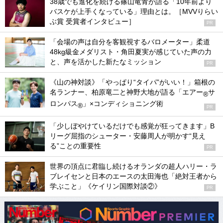
38歳でも進化を続ける篠山竜青が語る「10年前より
バスケが上手くなっている」理由とは。［MVVりらい
ぶ賞 受賞者インタビュー］
PR
「会場の声は自分を客観視するバロメーター」柔道
48kg級金メダリスト・角田夏実が感じていた声の力
と、声を活かした新たなミッション
PR
《山の神対談》「やっぱり“タイパ”がいい！」箱根の
名ランナー、柏原竜二と神野大地が語る「エアー
サ
®
ロンパス
」×コンディショニング術
®
PR
「少しぼやけているだけでも感覚が狂ってきます」B
リーグ屈指のシューター・安藤周人が明かす“見え
る”ことの重要性
PR
世界の頂点に君臨し続けるオランダの超人ハリー・ラ
ブレイセンと日本のエースの太田海也「絶対王者から
学ぶこと」《ケイリン国際対談②》
PR