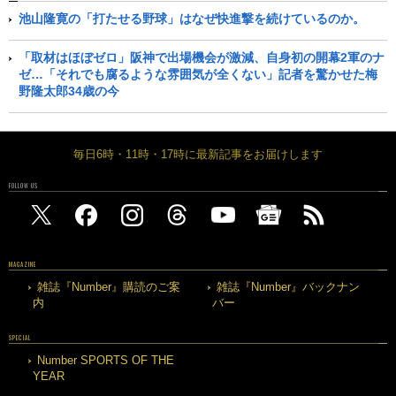
池山隆寛の「打たせる野球」はなぜ快進撃を続けているのか。
「取材はほぼゼロ」阪神で出場機会が激減、自身初の開幕2軍のナ
ゼ…「それでも腐るような雰囲気が全くない」記者を驚かせた梅
野隆太郎34歳の今
毎日6時・11時・17時に最新記事をお届けします
FOLLOW US
MAGAZINE
雑誌『Number』購読のご案
雑誌『Number』バックナン
内
バー
SPECIAL
Number SPORTS OF THE
YEAR