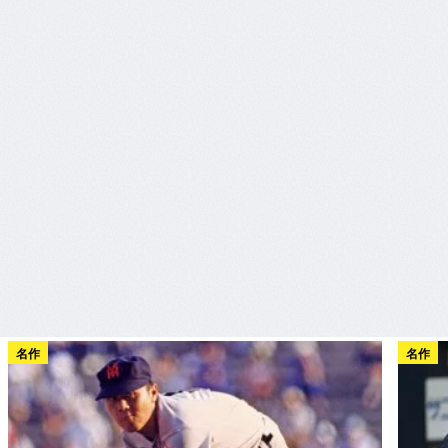
名作
名作