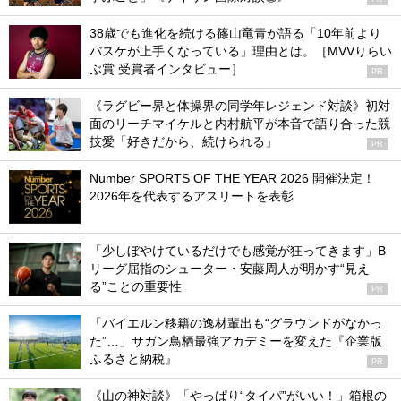
38歳でも進化を続ける篠山竜青が語る「10年前より
バスケが上手くなっている」理由とは。［MVVりらい
ぶ賞 受賞者インタビュー］
PR
《ラグビー界と体操界の同学年レジェンド対談》初対
面のリーチマイケルと内村航平が本音で語り合った競
技愛「好きだから、続けられる」
PR
Number SPORTS OF THE YEAR 2026 開催決定！
2026年を代表するアスリートを表彰
「少しぼやけているだけでも感覚が狂ってきます」B
リーグ屈指のシューター・安藤周人が明かす“見え
る”ことの重要性
PR
「バイエルン移籍の逸材輩出も“グラウンドがなかっ
た”…」サガン鳥栖最強アカデミーを変えた『企業版
ふるさと納税』
PR
《山の神対談》「やっぱり“タイパ”がいい！」箱根の