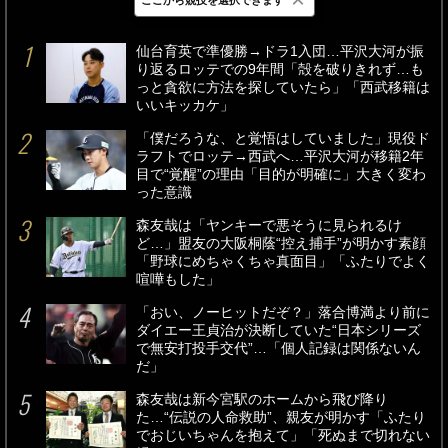
最新
24時間
週間
仙台育英で準優勝→ドラ1入団…平沢大河が振
り返るロッテでの9年間「殻を破りきれず…も
っと貪欲に方法を探していたら」「西武移籍は
いいキッカケ」
「僕だろうな、と覚悟はしていました」現役ド
ラフトでロッテ→西武へ…平沢大河が移籍2年
目で“覚醒”の理由「目的が明確に」大きく変わ
った意識
森友哉は「ヤンキーで悪そうに見られるけ
ど…」盟友の大阪桐蔭“控え捕手”が明かす素顔
「野球にめちゃくちゃ真面目」「ふたりでよく
喧嘩もした」
「おい、ノーヒットだぞ？」落合博満より前に
ダイエー王貞治が決断していた“日本シリーズ
で無安打投手交代”…「個人記録は関係ないん
だ」
森友哉は新今宮駅のホームから飛び降り
た…“伝説の人命救助”、親友が明かす「ふたり
でおじいちゃんを抱えて」「死ぬまで切れない