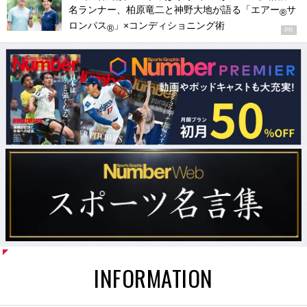
名ランナー、柏原竜二と神野大地が語る「エアー
サ
®
ロンパス
」×コンディショニング術
®
PR
INFORMATION