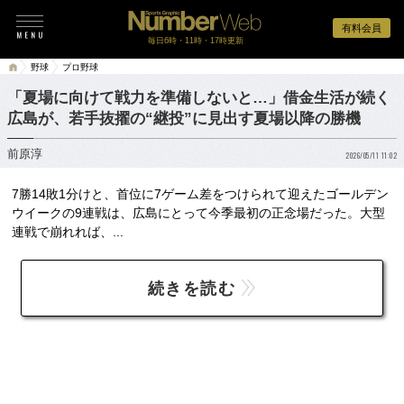
有料会員
毎日6時・11時・17時更新
野球
プロ野球
「夏場に向けて戦力を準備しないと…」借金生活が続く
広島が、若手抜擢の“継投”に見出す夏場以降の勝機
前原淳
2026/05/11 11:02
7勝14敗1分けと、首位に7ゲーム差をつけられて迎えたゴールデン
ウイークの9連戦は、広島にとって今季最初の正念場だった。大型
連戦で崩れれば、...
続きを読む