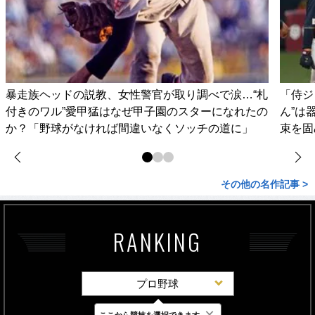
暴走族ヘッドの説教、女性警官が取り調べで涙…“札
「侍ジ
付きのワル”愛甲猛はなぜ甲子園のスターになれたの
ん”は
か？「野球がなければ間違いなくソッチの道に」
束を固
その他の名作記事 >
RANKING
プロ野球
×
ここから競技を選択できます