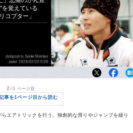
だ」悲痛のがん宣
”を覚えている
ヘリコプター」
Sankei Shimbun
photograph by
2026/02/20 11:00
posted
長野五輪直前で胃がんが見つかった森徹さん
る中、会場に駆けつけて里谷多英の金メダル
った
2
/3
ページ目
記事を1ページ目から読む
らエアトリックを行う。独創的な滑りやジャンプを繰り
。