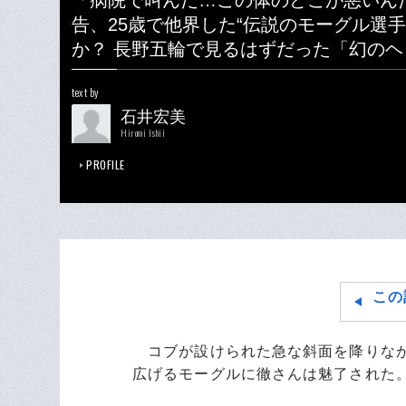
「病院で叫んだ…この体のどこが悪いん
告、25歳で他界した“伝説のモーグル選手
か？ 長野五輪で見るはずだった「幻の
text by
石井宏美
Hiromi Ishii
PROFILE
この
コブが設けられた急な斜面を降りなが
広げるモーグルに徹さんは魅了された