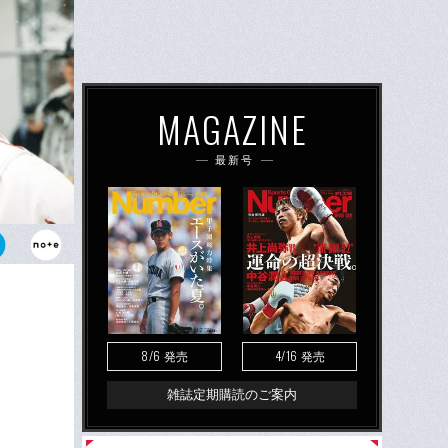
MAGAZINE
最新号
。闘病を続け
を現地で見守
8/6
4/16
発売
発売
雑誌定期購読のご案内