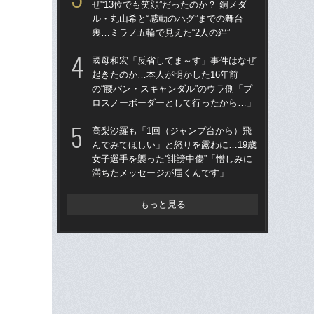
ぜ“13位でも笑顔”だったのか？ 銅メダ
「
ル・丸山希と“感動のハグ”までの舞台
う」
裏…ミラノ五輪で見えた“2人の絆”
定”
國母和宏「反省してま～す」事件はなぜ
ク
起きたのか…本人が明かした16年前
とも
の“腰パン・スキャンダル”のウラ側「プ
ダリ
ロスノーボーダーとして行ったから…」
挫折
高梨沙羅も「1回（ジャンプ台から）飛
高
んでみてほしい」と怒りを露わに…19歳
の
女子選手を襲った“誹謗中傷”「憎しみに
本
満ちたメッセージが届くんです」
名
もっと見る