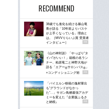
RECOMMEND
38歳でも進化を続ける篠山竜
青が語る「10年前よりバスケ
が上手くなっている」理由と
は。［MVVりらいぶ賞 受賞者
インタビュー］
PR
《山の神対談》「やっぱり“タ
イパ”がいい！」箱根の名ラン
ナー、柏原竜二と神野大地が
語る「エアー
サロンパス
」
®
®
×コンディショニング術
PR
「バイエルン移籍の逸材輩出
も“グラウンドがなかっ
た”…」サガン鳥栖最強アカデ
ミーを変えた『企業版ふるさ
と納税』
PR