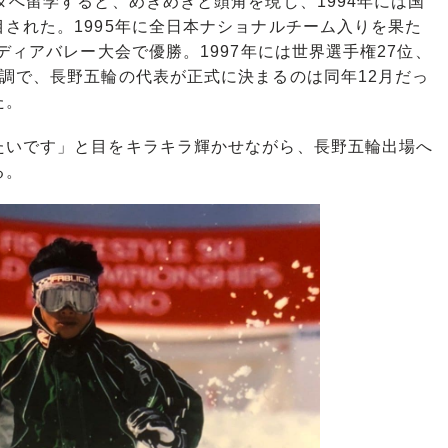
へ留学すると、めきめきと頭角を現し、1994年には国
された。1995年に全日本ナショナルチーム入りを果た
ディアバレー大会で優勝。1997年には世界選手権27位、
調で、長野五輪の代表が正式に決まるのは同年12月だっ
た。
たいです」と目をキラキラ輝かせながら、長野五輪出場へ
る。