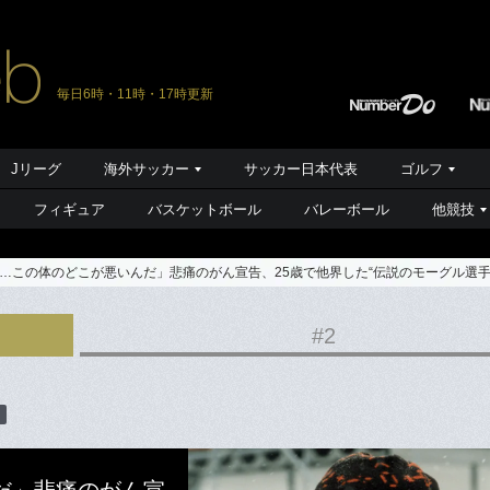
毎日6時・11時・17時更新
Jリーグ
海外サッカー
サッカー日本代表
ゴルフ
フィギュア
バスケットボール
バレーボール
他競技
…この体のどこが悪いんだ」悲痛のがん宣告、25歳で他界した“伝説のモーグル選手
#2