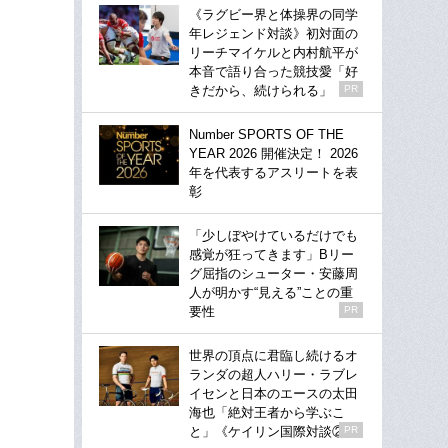
《ラグビー界と体操界の同学
年レジェンド対談》初対面の
リーチマイケルと内村航平が
本音で語り合った競技愛「好
きだから、続けられる」
PR
Number SPORTS OF THE
YEAR 2026 開催決定！ 2026
年を代表するアスリートを表
彰
「少しぼやけているだけでも
感覚が狂ってきます」Bリー
グ屈指のシューター・安藤周
人が明かす“見える”ことの重
要性
PR
世界の頂点に君臨し続けるオ
ランダの超人ハリー・ラブレ
イセンと日本のエースの太田
海也「絶対王者から学ぶこ
と」《ケイリン国際対談②》
PR