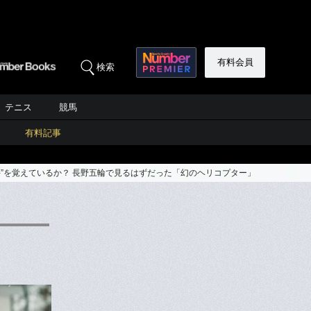
有料会員
検索
テニス
競馬
有料記事
”を覚えているか？ 長野五輪で見るはずだった「幻のヘリコプター」