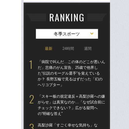
RANKING
冬季スポーツ
最新
24時間
週間
「病院で叫んだ…この体のどこが悪いん
「
だ」悲痛のがん宣告、25歳で他界し
も
た“伝説のモーグル選手”を覚えている
が明
か？ 長野五輪で見るはずだった「幻の
件
ヘリコプター」
い
「スキー板の規定違反＝高梨沙羅への嫌
國
がらせ」は真実なのか…「なぜ試合前に
起き
チェックできない？」広がる疑問へ
の“
の“明確な答え”
ロ
高梨沙羅「すごく幸せな気持ち」な
ス