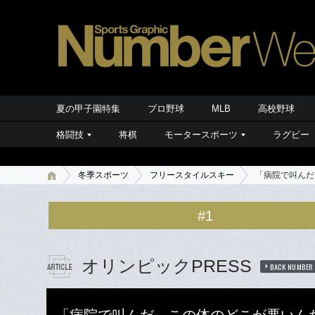
夏の甲子園特集
プロ野球
MLB
高校野球
格闘技
将棋
モータースポーツ
ラグビー
冬季スポーツ
フリースタイルスキー
「病院で叫んだ
#1
オリンピックPRESS
BACK NUMBER