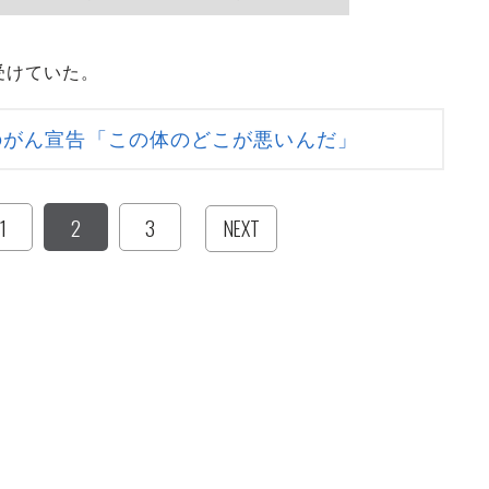
受けていた。
のがん宣告「この体のどこが悪いんだ」
1
2
3
NEXT