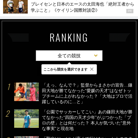
ブレイセンと日本のエースの太田海也「絶対王者から
学ぶこと」《ケイリン国際対談②》
PR
RANKING
全ての競技
×
ここから競技を選択できます
最新
24時間
週間
「えっ、なんで？」監督からまさかの宣告…鎌
田大地が勝てなかった“愛媛の天才”はなぜトッ
プチームに上がれなかった？「大地はプロで活
躍しているのに…と」
「公園でサッカーしてこい」あの鎌田大地が勝
てなかった“四国の天才少年”がぶつかった「プ
ロの壁」とは何だった？ 本人が気づいた“意外
な事実”と現在地