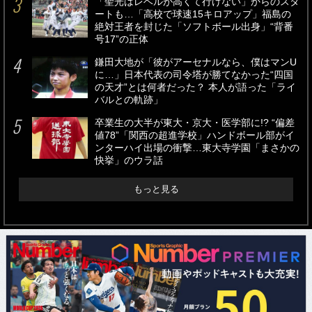
「聖光はレベルが高くて行けない」からのスタ
ートも…「高校で球速15キロアップ」福島の
絶対王者を封じた「ソフトボール出身」“背番
号17”の正体
鎌田大地が「彼がアーセナルなら、僕はマンU
に…」日本代表の司令塔が勝てなかった“四国
の天才”とは何者だった？ 本人が語った「ライ
バルとの軌跡」
卒業生の大半が東大・京大・医学部に!? “偏差
値78”「関西の超進学校」ハンドボール部がイ
ンターハイ出場の衝撃…東大寺学園「まさかの
快挙」のウラ話
もっと見る