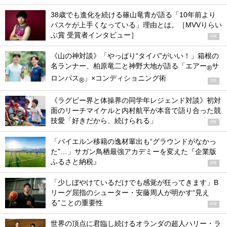
38歳でも進化を続ける篠山竜青が語る「10年前より
バスケが上手くなっている」理由とは。［MVVりらい
ぶ賞 受賞者インタビュー］
PR
《山の神対談》「やっぱり“タイパ”がいい！」箱根の
名ランナー、柏原竜二と神野大地が語る「エアー
サ
®
ロンパス
」×コンディショニング術
®
PR
《ラグビー界と体操界の同学年レジェンド対談》初対
面のリーチマイケルと内村航平が本音で語り合った競
技愛「好きだから、続けられる」
PR
「バイエルン移籍の逸材輩出も“グラウンドがなかっ
た”…」サガン鳥栖最強アカデミーを変えた『企業版
ふるさと納税』
PR
「少しぼやけているだけでも感覚が狂ってきます」B
リーグ屈指のシューター・安藤周人が明かす“見え
る”ことの重要性
PR
世界の頂点に君臨し続けるオランダの超人ハリー・ラ