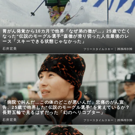
胃がん発覚から10カ月で他界「なぜ弟の徹が…」25歳で亡く
なった“伝説のモーグル選手”森徹が滑り切った人生最後のレ
ース「スキーできる状態じゃなかった」
石井宏美
2026/02/20
フリースタイルスキー
「病院で叫んだ…この体のどこが悪いんだ」悲痛のがん宣
告、25歳で他界した“伝説のモーグル選手”を覚えているか？
長野五輪で見るはずだった「幻のヘリコプター」
石井宏美
2026/02/20
フリースタイルスキー