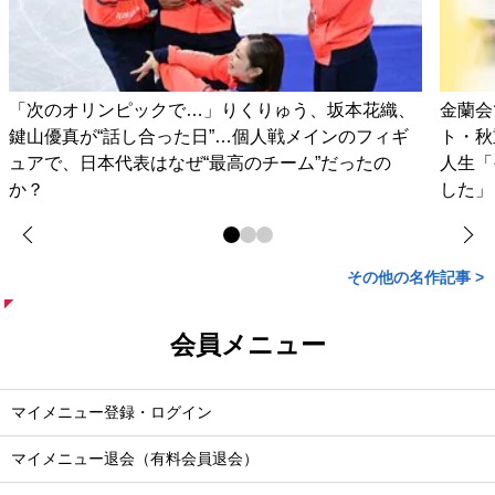
「次のオリンピックで…」りくりゅう、坂本花織、
金蘭会
鍵山優真が“話し合った日”…個人戦メインのフィギ
ト・秋
ュアで、日本代表はなぜ“最高のチーム”だったの
人生「
か？
した」
その他の名作記事 >
会員メニュー
マイメニュー登録・ログイン
マイメニュー退会（有料会員退会）