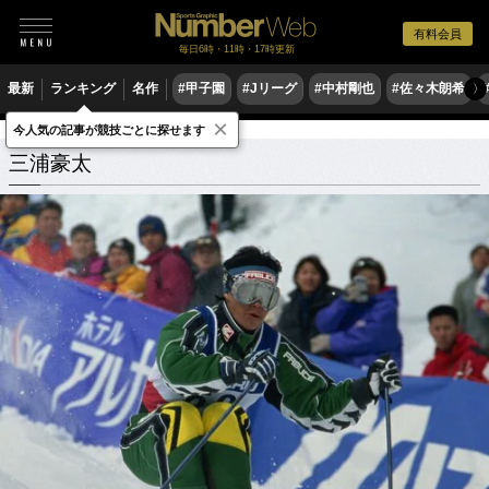
有料会員
毎日6時・11時・17時更新
最新
ランキング
名作
#甲子園
#Jリーグ
#中村剛也
#佐々木朗希
〉
×
今人気の記事が競技ごとに探せます
三浦豪太
関連記事
三浦豪太