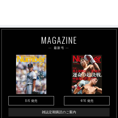
MAGAZINE
最新号
8/6
4/16
発売
発売
雑誌定期購読のご案内