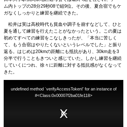
ム内トップの28分29秒08で組9位。その後、夏合宿でもケ
ガなくしっかりと練習を継続できた。
松井は実は高校時代も貧血や調子を崩すなどして、ひと
夏を通して練習を行えたことがなかったという。この夏は
初めてすべての練習をこなしきったが、「本当に苦しく
て、もう合宿はやりたくないというレベルでした」と振り
返る。はじめは20kmの距離にも抵抗があり、30km走を3
分半で行うこともきついと感じていた。しかし練習を継続
していくにつれ、徐々に距離に対する抵抗感がなくなって
きた。
undefined method `verifyAccessToken!' for an instance of
#<Class:0x00007f2ba01fe118>
T
h