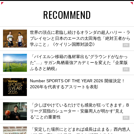
RECOMMEND
世界の頂点に君臨し続けるオランダの超人ハリー・ラ
ブレイセンと日本のエースの太田海也「絶対王者から
学ぶこと」《ケイリン国際対談②》
PR
「バイエルン移籍の逸材輩出も“グラウンドがなかっ
た”…」サガン鳥栖最強アカデミーを変えた『企業版
ふるさと納税』
PR
Number SPORTS OF THE YEAR 2026 開催決定！
2026年を代表するアスリートを表彰
「少しぼやけているだけでも感覚が狂ってきます」B
リーグ屈指のシューター・安藤周人が明かす“見え
る”ことの重要性
PR
「安定した場所にとどまれば成長は止まる」西内悠人