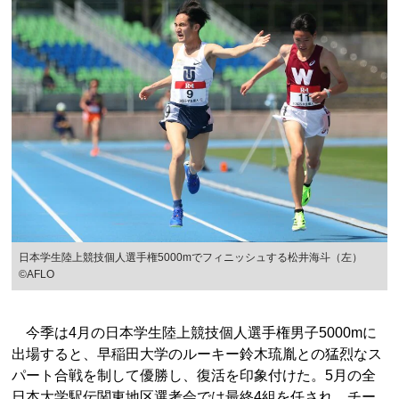
日本学生陸上競技個人選手権5000mでフィニッシュする松井海斗（左）
©AFLO
今季は4月の日本学生陸上競技個人選手権男子5000mに
出場すると、早稲田大学のルーキー鈴木琉胤との猛烈なス
パート合戦を制して優勝し、復活を印象付けた。5月の全
日本大学駅伝関東地区選考会では最終4組を任され、チー