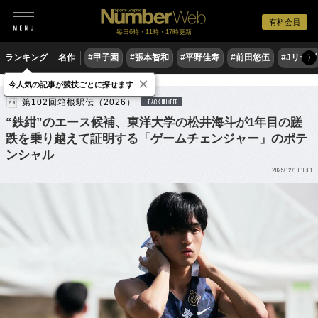
有料会員
毎日6時・11時・17時更新
ランキング
名作
#甲子園
#張本智和
#平野佳寿
#前田悠伍
#Jリーグ
〉
×
陸上
駅伝
今人気の記事が競技ごとに探せます
第102回箱根駅伝（2026）
BACK NUMBER
“鉄紺”のエース候補、東洋大学の松井海斗が1年目の蹉
跌を乗り越えて証明する「ゲームチェンジャー」のポテ
ンシャル
2025/12/19 10:01