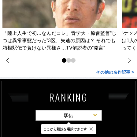
「陸上人生で初…なんだコレ」青学大・原晋監督“じ
“ケツ
つは異常事態だった”3区、失速の原因は？ それでも
は1人
箱根駅伝で負けない異様さ…TV解説者の“発言”
ってく
その他の名作記事 >
RANKING
駅伝
×
ここから競技を選択できます
最新
24時間
週間