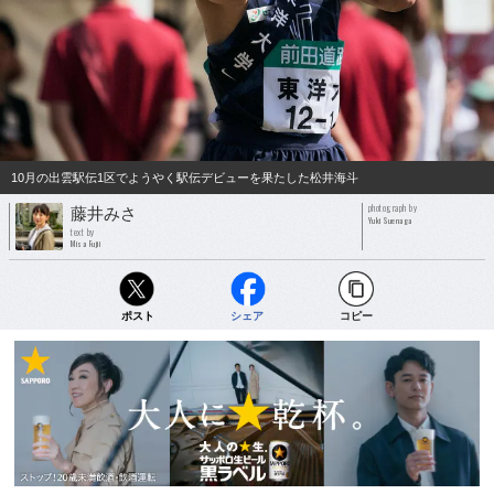
10月の出雲駅伝1区でようやく駅伝デビューを果たした松井海斗
photograph by
藤井みさ
Yuki Suenaga
text by
Misa Fujii
ポスト
シェア
コピー