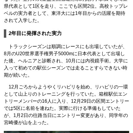
県代表として1区を走り、ここでも区間2位。高校トップレ
ベルの実力者として、東洋大には1年目からの活躍を期待
されて入学した。
2年目に発揮された実力
トラックシーズンは順調にレースにも出場していたが、
8月のU20世界選手権男子5000mに日本代表として出場し
た後、ヘルニアと診断され、10月には内視鏡手術。大学に
入って初めての駅伝シーズンでは走ることすらできない時
期が続いた。
12月ごろからようやくリハビリを始め、リハビリの一環
として山上りのトレーニングを行っていた。箱根駅伝エン
トリーメンバーの16人に入り、12月29日の区間エントリー
では5区に名前を連ねた。実際に行ける準備もしていた
が、1月2日の往路当日にエントリー変更があり、同学年の
宮崎優が山を上った。