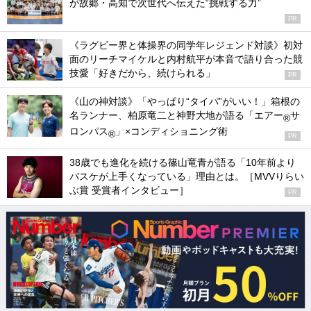
が故郷・高知で次世代へ伝えた“挑戦する力”
PR
《ラグビー界と体操界の同学年レジェンド対談》初対
面のリーチマイケルと内村航平が本音で語り合った競
技愛「好きだから、続けられる」
PR
《山の神対談》「やっぱり“タイパ”がいい！」箱根の
名ランナー、柏原竜二と神野大地が語る「エアー
サ
®
ロンパス
」×コンディショニング術
®
PR
38歳でも進化を続ける篠山竜青が語る「10年前より
バスケが上手くなっている」理由とは。［MVVりらい
ぶ賞 受賞者インタビュー］
PR