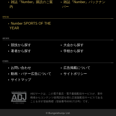
雑誌『Number』購読のご案
雑誌『Number』バックナン
内
バー
SPECIAL
Number SPORTS OF THE
YEAR
ARCHIVE
競技から探す
大会から探す
著者から探す
学校から探す
OTHERS
お問い合わせ
広告掲載について
動画・バナー広告について
サイトポリシー
サイトマップ
ABJマークは、この電子書店・電子書籍配信サービスが、著作
権者からコンテンツ使用許諾を得た正規版配信サービスである
ことを示す登録商標（登録番号6091713号）です。
© Bungeishunju Ltd.