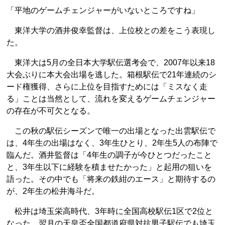
「平地のゲームチェンジャーがいないところですね」
東洋大学の酒井俊幸監督は、上位校との差をこう表現し
た。
東洋大は5月の全日本大学駅伝選考会で、2007年以来18
大会ぶりに本大会出場を逃した。箱根駅伝で21年連続のシ
ード権獲得、さらに上位を目指すためには「ミスなく走
る」ことは当然として、流れを変えるゲームチェンジャー
の存在が不可欠となる。
この秋の駅伝シーズンで唯一の出場となった出雲駅伝で
は、4年生の出場はなく、3年生ひとり、2年生5人の布陣で
臨んだ。酒井監督は「4年生の調子が今ひとつだったこと
と、3年生以下に経験を積ませたかった」と起用の狙いを
語った。その中でも「将来の鉄紺のエース」と期待するの
が、2年生の松井海斗だ。
松井は埼玉栄高時代、3年時に全国高校駅伝1区で2位と
なった。翌月の天皇盃全国都道府県対抗男子駅伝でも埼玉