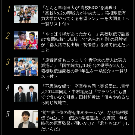
「なんと早稲田大が“高校BIG3”を総獲り！」
「高校No.2の即戦力が中央大に」箱根駅伝有
力大学にやってくる有望ランナーを大調査！＜
一覧リスト付＞
「やっぱり縁があったから…」高校駅伝で話題
の“集団転校”…転校して“来られた側”の経験者
が「都大路で初出場・初優勝」を経て伝えたい
こと
「原晋監督もニッコリ？ 青学大の新人は実力
派揃い」「国学院大は13分台の選手が3人も」
箱根駅伝強豪校の新1年生を一挙紹介＜一覧リ
スト付＞
「不思議な縁で」卒業後も同じ実業団に…青学
大2014年同期・中村祐紀は「マラソンにも勝
てて悔いなく引退」田村和希は「僕もやめるな
ら同じ境地で」
“前年最下位の寄せ集めチーム”が、なぜ箱根駅
伝で4位に？「伝説の学連選抜」の真実…無名
時代の原晋監督が問いかけた「君たちはどうし
たいんだ」