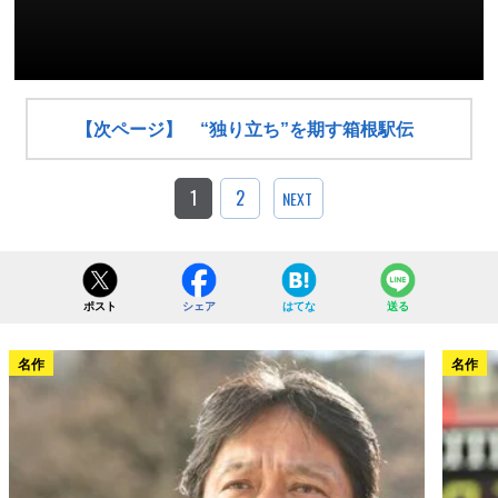
i
s
i
s
a
m
o
【次ページ】 “独り立ち”を期す箱根駅伝
d
a
l
w
1
2
NEXT
i
n
d
o
w
.
ポスト
シェア
はてな
送る
名作
名作