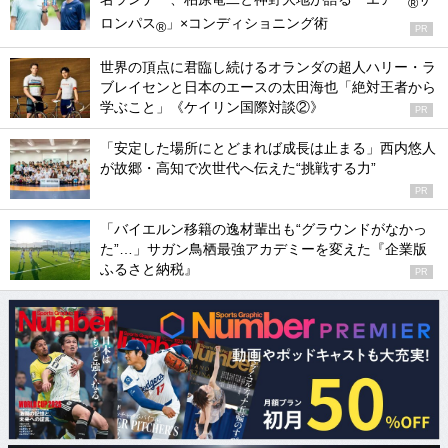
®
ロンパス
」×コンディショニング術
®
PR
世界の頂点に君臨し続けるオランダの超人ハリー・ラ
ブレイセンと日本のエースの太田海也「絶対王者から
学ぶこと」《ケイリン国際対談②》
PR
「安定した場所にとどまれば成長は止まる」西内悠人
が故郷・高知で次世代へ伝えた“挑戦する力”
PR
「バイエルン移籍の逸材輩出も“グラウンドがなかっ
た”…」サガン鳥栖最強アカデミーを変えた『企業版
ふるさと納税』
PR