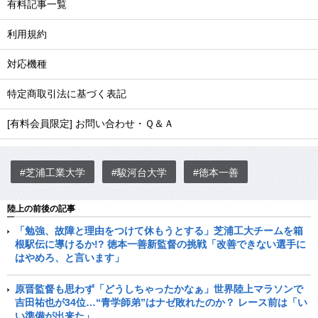
有料記事一覧
利用規約
対応機種
特定商取引法に基づく表記
[有料会員限定] お問い合わせ・Ｑ＆Ａ
#芝浦工業大学
#駿河台大学
#徳本一善
陸上の前後の記事
「勉強、故障と理由をつけて休もうとする」芝浦工大チームを箱
根駅伝に導けるか!? 徳本一善新監督の挑戦「改善できない選手に
はやめろ、と言います」
原晋監督も思わず「どうしちゃったかなぁ」世界陸上マラソンで
吉田祐也が34位…“青学師弟”はナゼ敗れたのか？ レース前は「い
い準備が出来た」