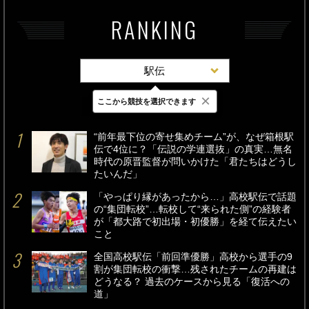
RANKING
駅伝
×
ここから競技を選択できます
最新
24時間
週間
“前年最下位の寄せ集めチーム”が、なぜ箱根駅
伝で4位に？「伝説の学連選抜」の真実…無名
時代の原晋監督が問いかけた「君たちはどうし
たいんだ」
「やっぱり縁があったから…」高校駅伝で話題
の“集団転校”…転校して“来られた側”の経験者
が「都大路で初出場・初優勝」を経て伝えたい
こと
全国高校駅伝「前回準優勝」高校から選手の9
割が集団転校の衝撃…残されたチームの再建は
どうなる？ 過去のケースから見る「復活への
道」