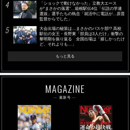
「ショックで動けなかった」立教大エース
が“まさかの落選”…箱根駅伝4位「伝説の学連
選抜」選手たちの執念「就活中に電話が…原晋
監督からでした」
大会出場の秘策は…まさかのバスケ部!? 高校
駅伝の女王・長野東「部員は3人だけ」衝撃の
黎明期を振り返る 全国出場は「嬉しかったけ
ど、それよりも…」
もっと見る
MAGAZINE
最新号