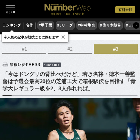
有料会員
毎日6時・11時・17時更新
ランキング
名作
#甲子園
#Jリーグ
#中村剛也
#佐々木朗希
#ラグ
〉
×
今人気の記事が競技ごとに探せます
陸上
駅伝
#1
#2
#3
箱根駅伝PRESS
BACK NUMBER
「今はドングリの背比べだけど」若き名将・徳本一善監
督は予選会最高20位の芝浦工大で箱根駅伝を目指す「青
学大レギュラー級を2、3人作れれば」