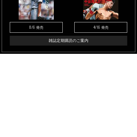
8/6
4/16
発売
発売
雑誌定期購読のご案内