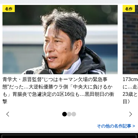
名作
名作
青学大・原晋監督“じつはキーマン欠場の緊急事
173
態”だった…大逆転優勝ウラ側「中央大に負けるか
に…走
も」胃腸炎で急遽決定の1区16位も…黒田朝日の衝
23歳
撃
目》
その他の名作記事 >