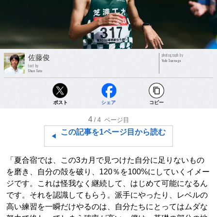
photograph by
佐藤俊
Yuki Suenaga
text by
Shun Sato
ポスト
シェア
コピー
4
/4
ページ目
この記事を1ページ目から読む
「夏合宿では、この3カ月で見つけた自分に足りないもの
を磨き、自分の殻を破り、120％を100%にしていくイメー
ジです。これは怪我なく継続して、はじめて可能になるん
です。それを認識してもらう。派手にやったり、レベルの
高い練習を一瞬だけやるのは、自分たちにとってはムダな