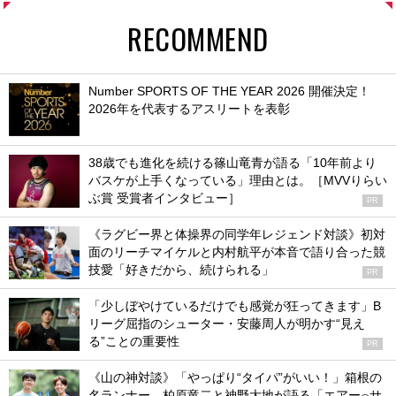
RECOMMEND
Number SPORTS OF THE YEAR 2026 開催決定！
2026年を代表するアスリートを表彰
38歳でも進化を続ける篠山竜青が語る「10年前より
バスケが上手くなっている」理由とは。［MVVりらい
ぶ賞 受賞者インタビュー］
PR
《ラグビー界と体操界の同学年レジェンド対談》初対
面のリーチマイケルと内村航平が本音で語り合った競
技愛「好きだから、続けられる」
PR
「少しぼやけているだけでも感覚が狂ってきます」B
リーグ屈指のシューター・安藤周人が明かす“見え
る”ことの重要性
PR
《山の神対談》「やっぱり“タイパ”がいい！」箱根の
名ランナー、柏原竜二と神野大地が語る「エアー
サ