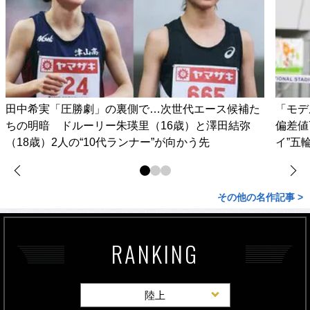
田中希実「圧勝劇」の裏側で…次世代エース候補た
「モデ
ちの明暗 ドルーリー朱瑛里（16歳）と澤田結弥
偏差値
（18歳）2人の“10代ランナー”が向かう先
イ”五
その他の名作記事 >
RANKING
陸上