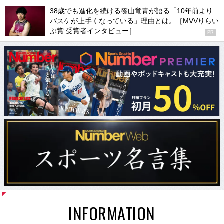
38歳でも進化を続ける篠山竜青が語る「10年前より
バスケが上手くなっている」理由とは。［MVVりらい
ぶ賞 受賞者インタビュー］
PR
INFORMATION