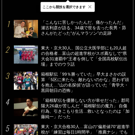
×
ここから競技を選択できます
最新
24時間
週間
「こんなに苦しかったんだ、痛かったんだ」
瀬古利彦が語る、34歳で世を去った長男・昴
さんがたどった“がんマラソン”の足跡
東大・京大30人、国公立大医学部にも20人超
の合格者…富山の超進学校がスポ薦なしで“県
大会31連覇中”王者を倒して「全国高校駅伝出
場」までのウラ話
箱根駅伝「99％勝っていた」早大まさかの誤
算 「5区に来たら、敵わないのかな」思わず頭
を抱え…“山の名探偵”が語っていた「青学大・
黒田朝日の恐怖」
「箱根駅伝を優勝しない方が幸せだった」郡司
陽大26歳が苦しんだ「箱根駅伝の魔力」 自傷
行為、引きこもり生活…救いとなったのは「加
藤純一」だった
東大・京大合格30人…富山の“偏差値70”超進学
校が「練習は毎日1時間半」「推薦ナシ」でも