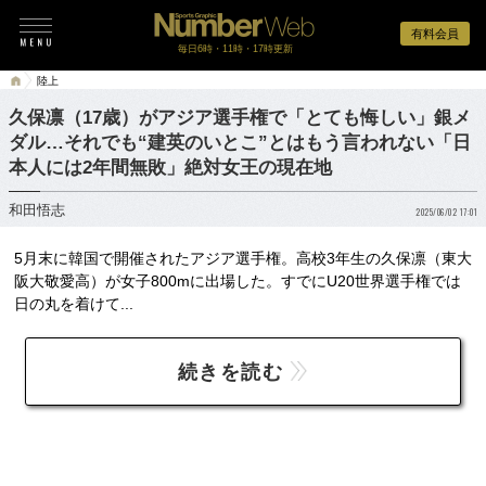
有料会員
毎日6時・11時・17時更新
陸上
久保凛（17歳）がアジア選手権で「とても悔しい」銀メ
ダル…それでも“建英のいとこ”とはもう言われない「日
本人には2年間無敗」絶対女王の現在地
和田悟志
2025/06/02 17:01
5月末に韓国で開催されたアジア選手権。高校3年生の久保凛（東大
阪大敬愛高）が女子800mに出場した。すでにU20世界選手権では
日の丸を着けて...
続きを読む