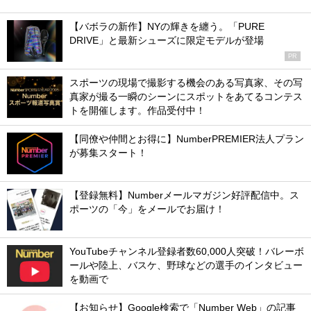
【バボラの新作】NYの輝きを纏う。「PURE
DRIVE」と最新シューズに限定モデルが登場
PR
スポーツの現場で撮影する機会のある写真家、その写
真家が撮る一瞬のシーンにスポットをあてるコンテス
トを開催します。作品受付中！
【同僚や仲間とお得に】NumberPREMIER法人プラン
が募集スタート！
【登録無料】Numberメールマガジン好評配信中。ス
ポーツの「今」をメールでお届け！
YouTubeチャンネル登録者数60,000人突破！バレーボ
ールや陸上、バスケ、野球などの選手のインタビュー
を動画で
【お知らせ】Google検索で「Number Web」の記事