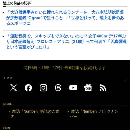
陸上の前後の記事
「大迫傑選手みたいに憧れられるランナーを」大八木弘明総監督
が少数精鋭“Ggoat”で狙うこと…「世界と戦って、陸上を夢のあ
るスポーツに」
「運動音痴で、スキップもできない」のに!? 女子400mで“17年ぶ
り日本記録超え”フロレス・アリエ（21歳）って何者？「天真爛漫
という言葉がぴったり」
毎日6時・11時・17時に最新記事をお届けします
FOLLOW US
MAGAZINE
雑誌『Number』購読のご案
雑誌『Number』バックナン
内
バー
SPECIAL