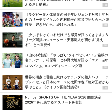
ふるさと納税』
PR
《ラグビー界と体操界の同学年レジェンド対談》初対
面のリーチマイケルと内村航平が本音で語り合った競
技愛「好きだから、続けられる」
PR
「少しぼやけているだけでも感覚が狂ってきます」B
リーグ屈指のシューター・安藤周人が明かす“見え
る”ことの重要性
PR
《山の神対談》「やっぱり“タイパ”がいい！」箱根の
名ランナー、柏原竜二と神野大地が語る「エアー
サ
®
ロンパス
」×コンディショニング術
®
PR
世界の頂点に君臨し続けるオランダの超人ハリー・ラ
ブレイセンと日本のエースの太田海也「絶対王者から
学ぶこと」《ケイリン国際対談②》
PR
Number SPORTS OF THE YEAR 2026 開催決定！
2026年を代表するアスリートを表彰