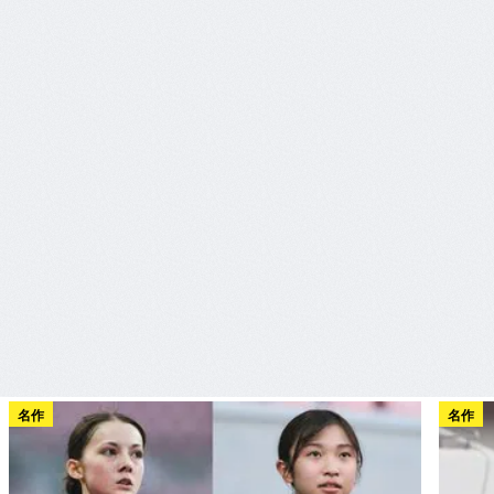
名作
名作