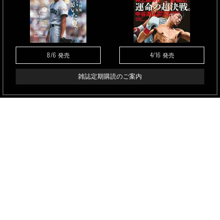
8/6
4/16
発売
発売
雑誌定期購読のご案内