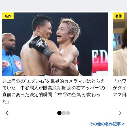
名作
名作
井上尚弥の“エグい右”を世界的カメラマンはとらえ
「ハワ
ていた…中谷潤人が眼窩底骨折“あの右アッパー”の
がダイ
直前にあった決定的瞬間「“中谷の空気”が変わっ
アマ日
た」
その他の名作記事 >