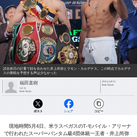
試合前日の計量で顔を合わせた井上尚弥とラモン・カルデナス。この時点でカルデナ
スの善戦を予想する声は少なかった
photograph by
福田直樹
Naoki Fukuda
text by
Naoki Fukuda
ポスト
シェア
コピー
現地時間5月4日、米ラスベガスのT-モバイル・アリーナ
で行われたスーパーバンタム級4団体統一王者・井上尚弥