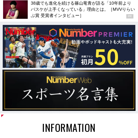
38歳でも進化を続ける篠山竜青が語る「10年前より
バスケが上手くなっている」理由とは。［MVVりらい
ぶ賞 受賞者インタビュー］
PR
INFORMATION