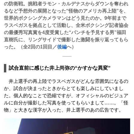
の防衛戦。挑戦者ラモン・カルデナスからダウンを奪われ
るなど予想外の展開となった“怪物のアメリカ再上陸”を、
世界的ボクシングカメラマンはどう見たのか。9年前まで
ラスベガスを拠点として活動し、全米ボクシング記者協会
の最優秀写真賞を4度受賞した“パンチを予見する男”福田
直樹氏に、リングサイドで撮影した激闘を振り返ってもら
った。（全2回の1回目／
後編
へ）
試合直前に感じた井上尚弥の“かすかな異変”
井上選手の再上陸でラスベガスがどんな雰囲気になるの
か、試合が決まったときからとても楽しみにしていまし
た。個人的なことで恐縮ですが、オフィシャルのビジュア
ルに自分が撮影した写真を使ってもらいまして……。「怪
物」と大きな漢字が入った、井上選手のあの広告です。