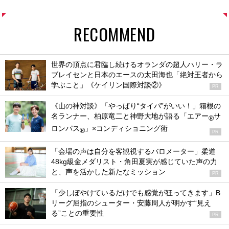
RECOMMEND
世界の頂点に君臨し続けるオランダの超人ハリー・ラ
ブレイセンと日本のエースの太田海也「絶対王者から
学ぶこと」《ケイリン国際対談②》
PR
《山の神対談》「やっぱり“タイパ”がいい！」箱根の
名ランナー、柏原竜二と神野大地が語る「エアー
サ
®
ロンパス
」×コンディショニング術
®
PR
「会場の声は自分を客観視するバロメーター」柔道
48kg級金メダリスト・角田夏実が感じていた声の力
と、声を活かした新たなミッション
PR
「少しぼやけているだけでも感覚が狂ってきます」B
リーグ屈指のシューター・安藤周人が明かす“見え
る”ことの重要性
PR