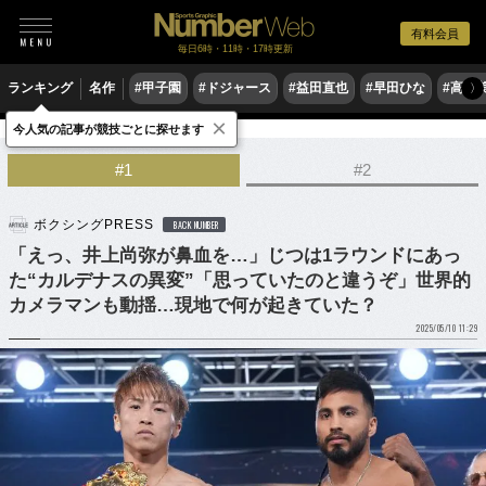
有料会員
毎日6時・11時・17時更新
ランキング
名作
#甲子園
#ドジャース
#益田直也
#早田ひな
#高木
〉
×
今人気の記事が競技ごとに探せます
格闘技
ボクシング
#1
#2
ボクシングPRESS
BACK NUMBER
「えっ、井上尚弥が鼻血を…」じつは1ラウンドにあっ
た“カルデナスの異変”「思っていたのと違うぞ」世界的
カメラマンも動揺…現地で何が起きていた？
2025/05/10 11:29