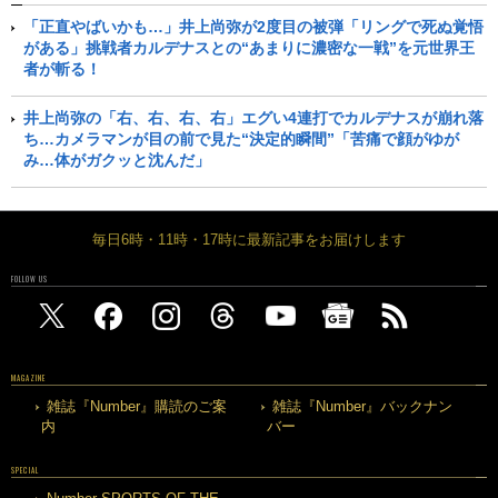
「正直やばいかも…」井上尚弥が2度目の被弾「リングで死ぬ覚悟
がある」挑戦者カルデナスとの“あまりに濃密な一戦”を元世界王
者が斬る！
井上尚弥の「右、右、右、右」エグい4連打でカルデナスが崩れ落
ち…カメラマンが目の前で見た“決定的瞬間”「苦痛で顔がゆが
み…体がガクッと沈んだ」
毎日6時・11時・17時に最新記事をお届けします
FOLLOW US
MAGAZINE
雑誌『Number』購読のご案
雑誌『Number』バックナン
内
バー
SPECIAL