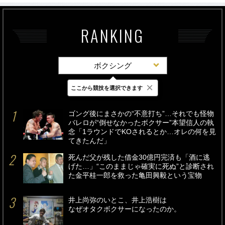
RANKING
ボクシング
×
ここから競技を選択できます
最新
24時間
週間
ゴング後にまさかの“不意打ち”…それでも怪物
バレロが“倒せなかったボクサー”本望信人の執
念「1ラウンドでKOされるとか…オレの何を見
てきたんだ」
死んだ父が残した借金30億円完済も「酒に逃
げた…」“このままじゃ確実に死ぬ”と診断され
た金平桂一郎を救った亀田興毅という宝物
井上尚弥のいとこ、井上浩樹は
なぜオタクボクサーになったのか。