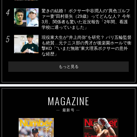
驚きの結婚！ ボクサー中谷潤人の“異色ゴルフ
ァー妻”田村亜矢（29歳）ってどんな人？ 今年
3月、関係者も驚いた近況報告「2年間、看護
学校に通っていました」
現役東大生が“井上尚弥”を研究？ パリ五輪監督
も絶賛…元テニス部の秀才が後楽園ホールで衝
撃KO「“いまだ無敗”東大理系ボクサーの意外
な経歴」
もっと見る
MAGAZINE
最新号