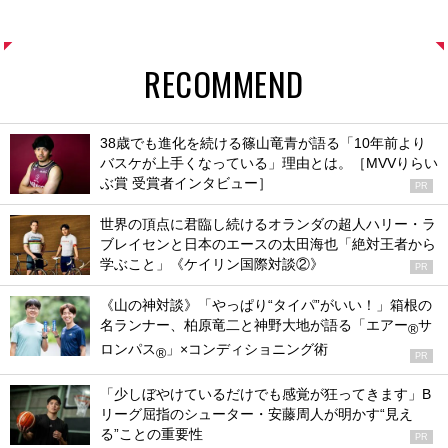
RECOMMEND
38歳でも進化を続ける篠山竜青が語る「10年前より
バスケが上手くなっている」理由とは。［MVVりらい
ぶ賞 受賞者インタビュー］
PR
世界の頂点に君臨し続けるオランダの超人ハリー・ラ
ブレイセンと日本のエースの太田海也「絶対王者から
学ぶこと」《ケイリン国際対談②》
PR
《山の神対談》「やっぱり“タイパ”がいい！」箱根の
名ランナー、柏原竜二と神野大地が語る「エアー
サ
®
ロンパス
」×コンディショニング術
®
PR
「少しぼやけているだけでも感覚が狂ってきます」B
リーグ屈指のシューター・安藤周人が明かす“見え
る”ことの重要性
PR