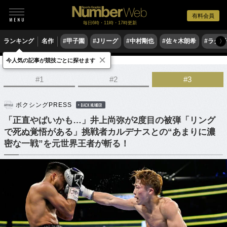
有料会員
毎日6時・11時・17時更新
ランキング
名作
#甲子園
#Jリーグ
#中村剛也
#佐々木朗希
#ラグ
〉
×
今人気の記事が競技ごとに探せます
格闘技
ボクシング
#1
#2
#3
ボクシングPRESS
BACK NUMBER
「正直やばいかも…」井上尚弥が2度目の被弾「リング
で死ぬ覚悟がある」挑戦者カルデナスとの“あまりに濃
密な一戦”を元世界王者が斬る！