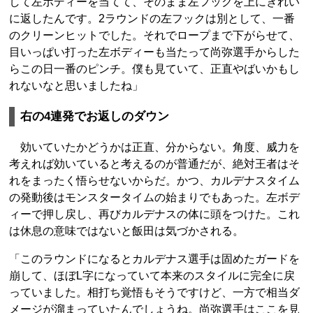
して左ボディーを当てて、そのまま左フックを上にきれい
に返したんです。2ラウンドの左フックは別として、一番
のクリーンヒットでした。それでロープまで下がらせて、
目いっぱい打った左ボディーも当たって尚弥選手からした
らこの日一番のピンチ。僕も見ていて、正直やばいかもし
れないなと思いましたね」
右の4連発でお返しのダウン
効いていたかどうかは正直、分からない。角度、威力を
考えれば効いていると考えるのが普通だが、絶対王者はそ
れをまったく悟らせないからだ。かつ、カルデナスタイム
の発動後はモンスタータイムの始まりでもあった。左ボデ
ィーで押し戻し、再びカルデナスの体に頭をつけた。これ
は休息の意味ではないと飯田は気づかされる。
「このラウンドになるとカルデナス選手は固めたガードを
崩して、ほぼL字になっていて本来のスタイルに完全に戻
っていました。相打ち覚悟もそうですけど、一方で相当ダ
メージが溜まっていたんでしょうね。尚弥選手はここを見