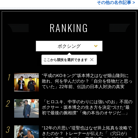
その他の名作記事 >
RANKING
ボクシング
×
ここから競技を選択できます
最新
24時間
週間
“平成のKOキング”坂本博之はなぜ畑山隆則に
敗れ、何を学んだのか？「自分を怪物だと思っ
ていた」22年前、伝説の日本人対決の真実
「ヒロユキ、中学のわりには強いのお」不屈の
ボクサー・坂本博之の生き方を決定づけた“最
初で最後の腕相撲”「俺の本当のオヤジだ…」
“12年の片思い”堤聖也はなぜ井上拓真を攻略で
きたのか？ トレーナーが伝えた「（穴口が）