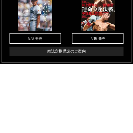
8/6
4/16
発売
発売
雑誌定期購読のご案内