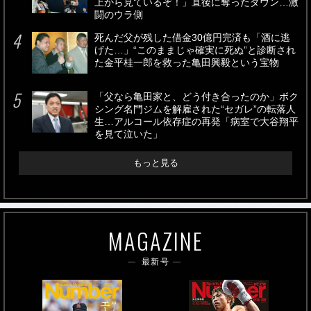
上から見ているぞ！」直後に奪ったダウン…激
闘のウラ側
死んだ父が残した借金30億円完済も「酒に逃
げた…」“このままじゃ確実に死ぬ”と診断され
た金平桂一郎を救った亀田興毅という宝物
「父なら亀田家と、どう付き合ったのか」ボク
シング名門ジムを解雇された“セガレ”の転落人
生…アルコール依存症の再発「病室で大谷翔平
を見て泣いた」
もっと見る
MAGAZINE
最新号