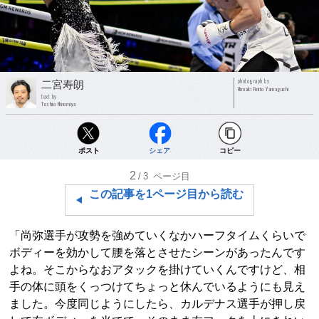
photograph by
二宮寿朗
Hiroaki Finito Yamaguchi
text by
Toshio Ninomiya
ポスト
シェア
コピー
2
/3
ページ目
この記事を1ページ目から読む
「尚弥選手が攻勢を強めていくなかハーフタイムくらいで
ボディーを効かして腰を落とさせたシーンがあったんです
よね。そこからなおアタックを掛けていくんですけど、相
手の体に頭をくっつけてちょっと休んでいるようにも見え
ました。今度同じようにしたら、カルデナス選手が押し戻