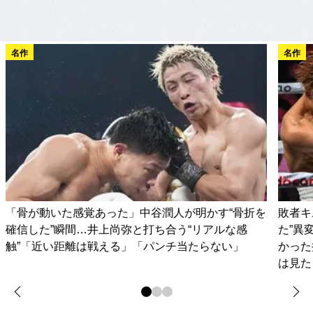
名作
名作
「骨が動いた感覚あった」中谷潤人が明かす“骨折を
敗者キ
確信した”瞬間…井上尚弥と打ち合う“リアルな感
た”異
触”「近い距離は戦える」「パンチ当たらない」
かった
は見た