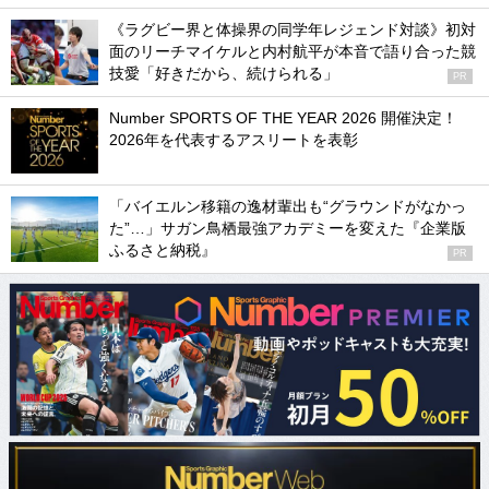
《ラグビー界と体操界の同学年レジェンド対談》初対
面のリーチマイケルと内村航平が本音で語り合った競
技愛「好きだから、続けられる」
PR
Number SPORTS OF THE YEAR 2026 開催決定！
2026年を代表するアスリートを表彰
「バイエルン移籍の逸材輩出も“グラウンドがなかっ
た”…」サガン鳥栖最強アカデミーを変えた『企業版
ふるさと納税』
PR