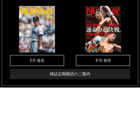
8/6
4/16
発売
発売
雑誌定期購読のご案内