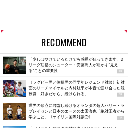
RECOMMEND
「少しぼやけているだけでも感覚が狂ってきます」B
リーグ屈指のシューター・安藤周人が明かす“見え
る”ことの重要性
PR
《ラグビー界と体操界の同学年レジェンド対談》初対
面のリーチマイケルと内村航平が本音で語り合った競
技愛「好きだから、続けられる」
PR
世界の頂点に君臨し続けるオランダの超人ハリー・ラ
ブレイセンと日本のエースの太田海也「絶対王者から
学ぶこと」《ケイリン国際対談②》
PR