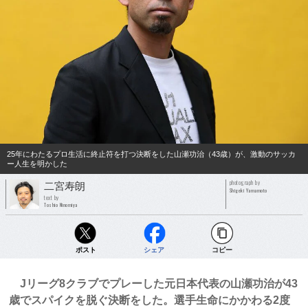
25年にわたるプロ生活に終止符を打つ決断をした山瀬功治（43歳）が、激動のサッカ
ー人生を明かした
photograph by
二宮寿朗
Shigeki Yamamoto
text by
Toshio Ninomiya
ポスト
シェア
コピー
Jリーグ8クラブでプレーした元日本代表の山瀬功治が43
歳でスパイクを脱ぐ決断をした。選手生命にかかわる2度