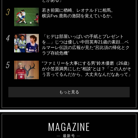
とがある」
若き前園に楢崎、レオナルドに相馬。
横浜Fvs.鹿島の激闘を覚えているか。
「ヒデは部屋いっぱいの手紙とプレゼント
を…」じつは優しい中田英寿21歳の素顔…ベ
ルマーレ伝説の広報が見た“呂比須の帰化とク
ラブ存続危機”
“ファミリーを大事にする男”鈴木優磨（26歳）
が小笠原満男にした“相談”とは？「この人がそ
う言ってるんだから、大丈夫なんだなあって」
もっと見る
MAGAZINE
最新号