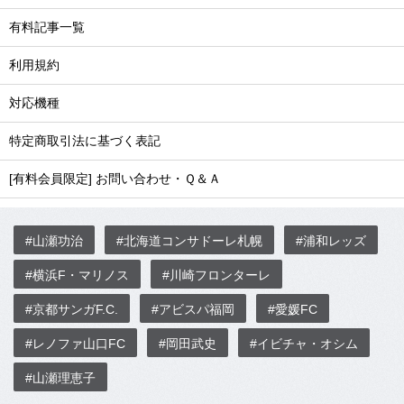
有料記事一覧
利用規約
対応機種
特定商取引法に基づく表記
[有料会員限定] お問い合わせ・Ｑ＆Ａ
#山瀬功治
#北海道コンサドーレ札幌
#浦和レッズ
#横浜F・マリノス
#川崎フロンターレ
#京都サンガF.C.
#アビスパ福岡
#愛媛FC
#レノファ山口FC
#岡田武史
#イビチャ・オシム
#山瀬理恵子