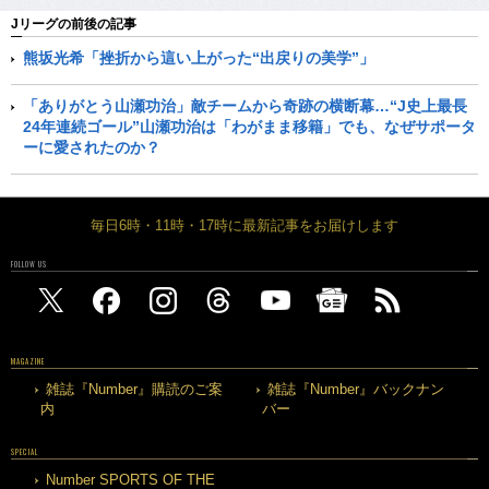
Jリーグの前後の記事
熊坂光希「挫折から這い上がった“出戻りの美学”」
「ありがとう山瀬功治」敵チームから奇跡の横断幕…“J史上最長
24年連続ゴール”山瀬功治は「わがまま移籍」でも、なぜサポータ
ーに愛されたのか？
毎日6時・11時・17時に最新記事をお届けします
FOLLOW US
MAGAZINE
雑誌『Number』購読のご案
雑誌『Number』バックナン
内
バー
SPECIAL
Number SPORTS OF THE