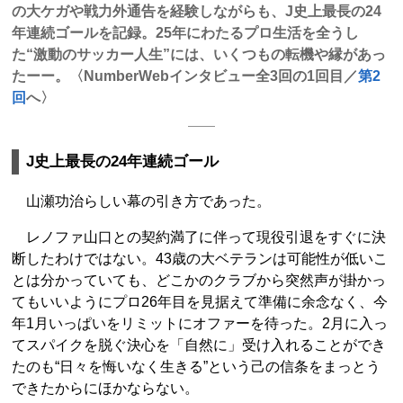
の大ケガや戦力外通告を経験しながらも、J史上最長の24
年連続ゴールを記録。25年にわたるプロ生活を全うし
た“激動のサッカー人生”には、いくつもの転機や縁があっ
たーー。〈NumberWebインタビュー全3回の1回目／
第2
回
へ〉
J史上最長の24年連続ゴール
山瀬功治らしい幕の引き方であった。
レノファ山口との契約満了に伴って現役引退をすぐに決
断したわけではない。43歳の大ベテランは可能性が低いこ
とは分かっていても、どこかのクラブから突然声が掛かっ
てもいいようにプロ26年目を見据えて準備に余念なく、今
年1月いっぱいをリミットにオファーを待った。2月に入っ
てスパイクを脱ぐ決心を「自然に」受け入れることができ
たのも“日々を悔いなく生きる”という己の信条をまっとう
できたからにほかならない。