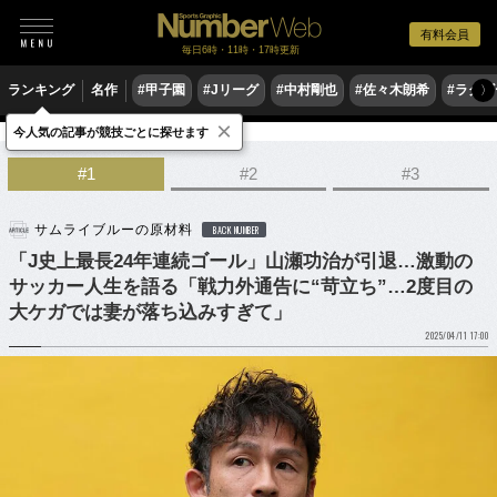
有料会員
毎日6時・11時・17時更新
ランキング
名作
#甲子園
#Jリーグ
#中村剛也
#佐々木朗希
#ラグ
〉
×
今人気の記事が競技ごとに探せます
サッカー
Jリーグ
#1
#2
#3
サムライブルーの原材料
BACK NUMBER
「J史上最長24年連続ゴール」山瀬功治が引退…激動の
サッカー人生を語る「戦力外通告に“苛立ち”…2度目の
大ケガでは妻が落ち込みすぎて」
2025/04/11 17:00