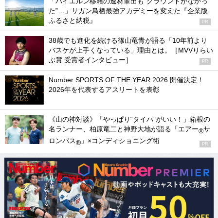
「バイエルン移籍の逸材輩出も“グラウンドがなかっ
た”…」サガン鳥栖最強アカデミーを変えた『企業版
ふるさと納税』
PR
38歳でも進化を続ける篠山竜青が語る「10年前より
バスケが上手くなっている」理由とは。［MVVりらい
ぶ賞 受賞者インタビュー］
PR
Number SPORTS OF THE YEAR 2026 開催決定！
2026年を代表するアスリートを表彰
《山の神対談》「やっぱり“タイパ”がいい！」箱根の
名ランナー、柏原竜二と神野大地が語る「エアー
サ
®
ロンパス
」×コンディショニング術
®
PR