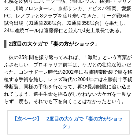
札幌を皮切りにJリーグ一筋、浦和レッズ、横浜F・マリノ
ス、川崎フロンターレ、京都サンガ、アビスパ福岡、愛媛
FC、レノファと8クラブを渡り歩いてきた。リーグ戦646
試合出場（J1通算288試合、J2通算358試合）を果たし、
24年連続ゴールは遠藤保仁と並んでJ史上最長である。
2度目の大ケガで「妻の方がショック」
彼の25年間を振り返ってみれば、「激動」という言葉が
ふさわしい。プロキャリア前半は、ケガとの壮絶な戦いだ
った。コンサドーレ時代の2002年に右膝靭帯断裂で腱を移
植する手術を施し、レッズ時代の2004年には左膝前十字靭
帯断裂。同様の手術を行なって、再び長期離脱に追い込ま
れてしまう。選手生命を揺るがしかねない大ケガを一度な
らず二度も。それでも下を向くことはなかったという。
【次ページ】 2度目の大ケガで「妻の方がショッ
ク」