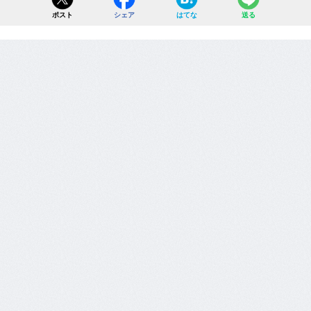
ポスト
シェア
はてな
送る