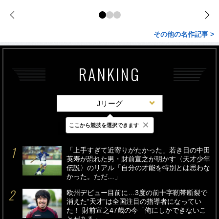
その他の名作記事 >
RANKING
Jリーグ
×
ここから競技を選択できます
最新
24時間
週間
「上手すぎて近寄りがたかった」若き日の中田
英寿が恐れた男・財前宣之が明かす〈天才少年
伝説〉のリアル「自分の才能を特別とは思わな
かった。ただ…」
欧州デビュー目前に…3度の前十字靭帯断裂で
消えた“天才”は全国注目の指導者になってい
た！ 財前宣之47歳の今「俺にしかできないこ