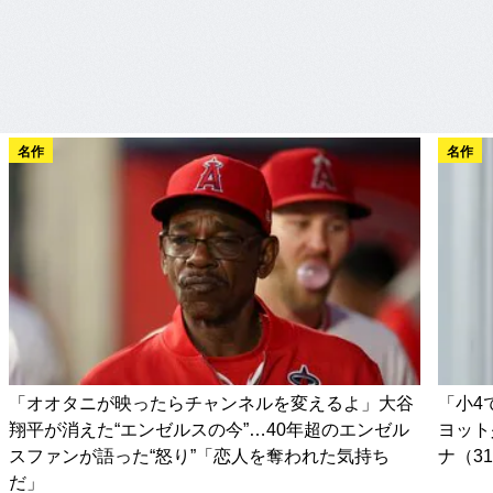
名作
名作
「オオタニが映ったらチャンネルを変えるよ」大谷
「小4
翔平が消えた“エンゼルスの今”…40年超のエンゼル
ヨット
スファンが語った“怒り”「恋人を奪われた気持ち
ナ（3
だ」