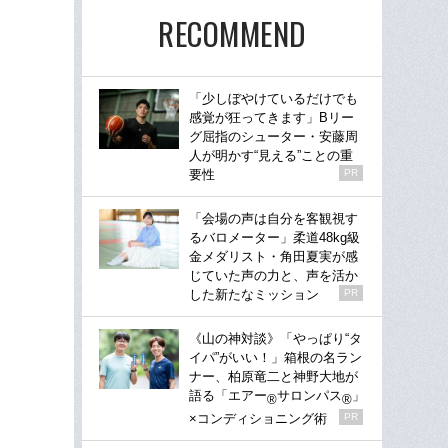
RECOMMEND
「少しぼやけているだけでも
感覚が狂ってきます」Bリー
グ屈指のシューター・安藤周
人が明かす“見える”ことの重
要性
PR
「会場の声は自分を客観視す
るバロメーター」柔道48kg級
金メダリスト・角田夏実が感
じていた声の力と、声を活か
した新たなミッション
PR
《山の神対談》「やっぱり“タ
イパ”がいい！」箱根の名ラン
ナー、柏原竜二と神野大地が
語る「エアー
サロンパス
」
®
®
×コンディショニング術
PR