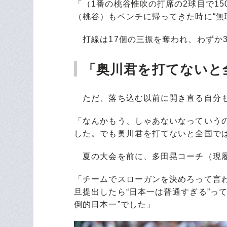
「（1番の桃谷惟吹の打席の2球目で1
（桃谷）もベンチに帰ってきた時に“無
打線は17個の三振を奪われ、わずか
「奥川君を打てないと
ただ、落ち込む以前に開き直る自分
「なんかもう、しゃあないなっていう
した。でも奥川君を打てないと全国で
夏の大会を前に、多田晃コーチ（現履
「チームでスローガンを決めろって言わ
旦提出したら“日本一は普通すぎる”っ
倒的日本一”でした」