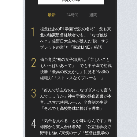
最新
24時間
週間
祖父はあのPL学園“伝説の名将”、父も東
祖父
北の強豪監督経験者でも…「なぜ他校
北
へ？」佐野日大主将が選んだ“脱・サラ
へ？
ブレッドの道”と「家族LINE」秘話
ブレ
仙台育英“初の女子部員”は「苦しいこと
「
もいっぱいあって」…でも甲子園で初戦
球部
快勝「最高の夜更かし」に見る“令和の
野球
組織力”「ストレスなくプレーを…」
先
「好んで坊主なのに…なぜダメって言う
あの
んでしょうか」神村学園の熱血監督が本
に!
音…スマホ使用ルール、全寮制の生活
た
「それでも高校野球に捧げる理由」
子3
「気合を入れる、とか嫌いなんです」野
「
球部から東大合格者2名…“公立進学校で
なぜ
野球も強い”東筑のナゾ「監督は数学の
進