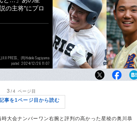
んと…」あの星
説の主将”にプロ
L)JIJI PRESS、(R)Hideki Sugiyama
2024/12/26 11:07
posted
3球団競合の末、ヤクルトに入団した世代No.
恭伸を撃破して日本一に輝いた履正社の主将
それでもプロには進まなかったワケは？
3
/4
ページ目
記事を1ページ目から読む
時大会ナンバーワン右腕と評判の高かった星稜の奥川恭