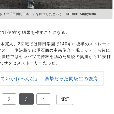
「圧倒的日本一」を目指したという ©︎Hideki Sugiyama
“圧倒的”な結果を残すことになる。
木寛人、2回戦では津田学園で140キロ後半のストレート
クス）、準決勝では明石商の中森俊介（現ロッテ）ら後に
、決勝ではセンバツで苦杯を舐めた星稜の奥川から11安打
うなサクセスストーリーだった。
っていかれへんな」…衝撃だった同級生の強肩
2
3
4
NEXT