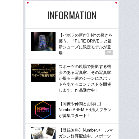
INFORMATION
【バボラの新作】NYの輝きを
纏う。「PURE DRIVE」と最
新シューズに限定モデルが登
場
PR
スポーツの現場で撮影する機
会のある写真家、その写真家
が撮る一瞬のシーンにスポッ
トをあてるコンテストを開催
します。作品受付中！
【同僚や仲間とお得に】
NumberPREMIER法人プラン
が募集スタート！
【登録無料】Numberメールマ
ガジン好評配信中。スポーツ