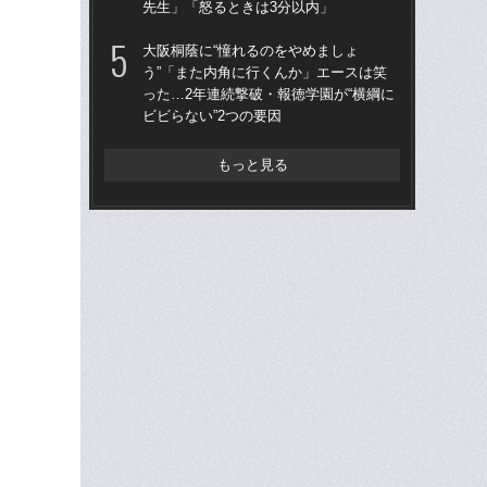
先生」「怒るときは3分以内」
な
大阪桐蔭に“憧れるのをやめましょ
仙台
う”「また内角に行くんか」エースは笑
も
った…2年連続撃破・報徳学園が“横綱に
快勝
ビビらない”2つの要因
組織
もっと見る