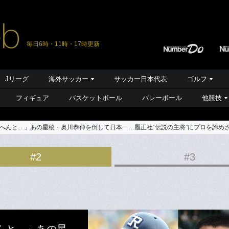
毎日6時・11時・17時更新
Jリーグ
海外サッカー
サッカー日本代表
ゴルフ
フィギュア
バスケットボール
バレーボール
他競技
へんと…」あの星稜・奥川恭伸を倒して日本一…履正社“伝説の主将”にプロを諦め
#2
#3