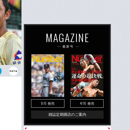
MAGAZINE
最新号
1投手・奥川
・野口海音。
8/6
4/16
発売
発売
雑誌定期購読のご案内