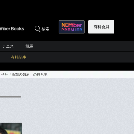
有料会員
検索
テニス
競馬
有料記事
させた「衝撃の強肩」の持ち主