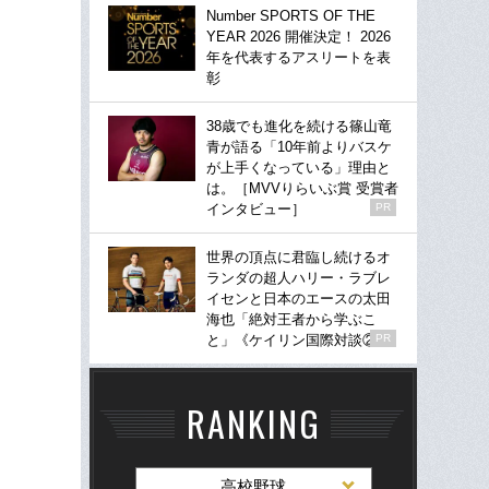
Number SPORTS OF THE
YEAR 2026 開催決定！ 2026
年を代表するアスリートを表
彰
38歳でも進化を続ける篠山竜
青が語る「10年前よりバスケ
が上手くなっている」理由と
は。［MVVりらいぶ賞 受賞者
インタビュー］
PR
世界の頂点に君臨し続けるオ
ランダの超人ハリー・ラブレ
イセンと日本のエースの太田
海也「絶対王者から学ぶこ
と」《ケイリン国際対談②》
PR
RANKING
高校野球