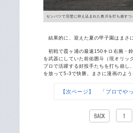
センバツで完璧に抑え込まれた奥川を打ち崩すつもりで
結果的に、迎えた夏の甲子園はまさに
初戦で霞ヶ浦の最速150キロ右腕・鈴
を武器にしていた前佑囲斗（現オリッ
プロで活躍する好投手たちを打ち崩し
を放って5-3で快勝。まさに漫画のよ
【次ページ】 「プロでや
1
BACK