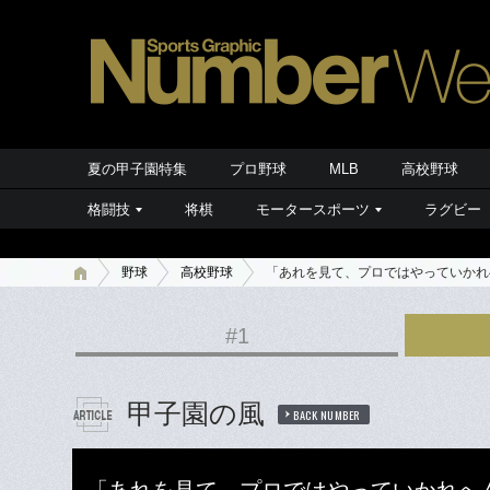
夏の甲子園特集
プロ野球
MLB
高校野球
格闘技
将棋
モータースポーツ
ラグビー
野球
高校野球
「あれを見て、プロではやっていかれ
#1
甲子園の風
BACK NUMBER