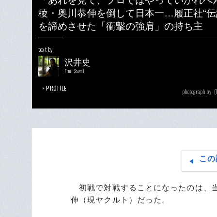
「あれを見て、プロではやっていかれへ
稜・奥川恭伸を倒して日本一…履正社“伝
を諦めさせた「衝撃の強肩」の持ち主
text by
沢井史
Fumi Sawai
PROFILE
(
photograph by
この
初戦で対戦することになったのは、当
伸（現ヤクルト）だった。