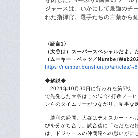
ジャースは、いかにして最強のチーム
れた指揮官、選手たちの言葉から
〈証言1〉
（大谷は）スーパースペシャルだよ。
（ムーキー・ベッツ／NumberWeb20
https://number.bunshun.jp/articles/-
◆解説◆
2024年10月30日に行われた第5戦
で先発した大谷はこの試合4打数ノーヒ
ンらのタイムリーがつながり、見事な
勝利の瞬間、大谷はテオスカー・ヘル
びを分かち合う。試合後に「ただただ
は、ドジャースの仲間達への思いがに