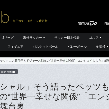
毎日6時・11時・17時更新
Jリーグ
海外サッカー
サッカー日本代表
ゴルフ
フィギュア
バスケットボール
バレーボール
他競技
ッツも…大谷翔平とドジャース戦友の“世界一幸せな関係”「エンジョイしよう」最
BACK NUMBER
シャル」そう語ったベッツ
の“世界一幸せな関係”「エン
舞台裏