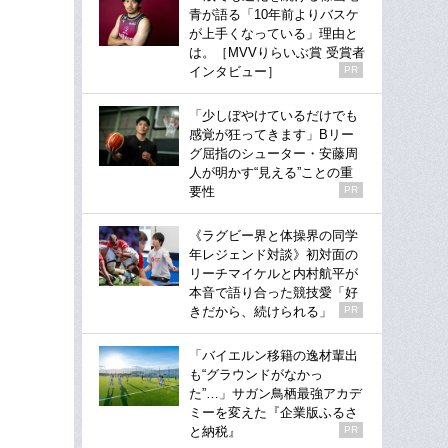
青が語る「10年前よりバスケ
が上手くなっている」理由と
は。［MVVりらいぶ賞 受賞者
インタビュー］
PR
「少しぼやけているだけでも
感覚が狂ってきます」Bリー
グ屈指のシューター・安藤周
人が明かす“見える”ことの重
要性
PR
《ラグビー界と体操界の同学
年レジェンド対談》初対面の
リーチマイケルと内村航平が
本音で語り合った競技愛「好
きだから、続けられる」
PR
「バイエルン移籍の逸材輩出
も“グラウンドがなかっ
た”…」サガン鳥栖最強アカデ
ミーを変えた『企業版ふるさ
と納税』
PR