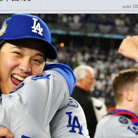
20
posted