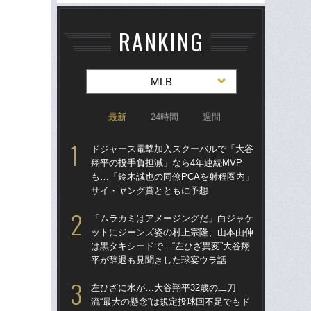
RANKING
MLB
最新
24時間
週間
ドジャース電撃加入スクーバルで「大谷
ド
翔平の投手負担減」なら4年連続MVP
翔平
も…「鈴木誠也の同僚PCAを射程圏内」
も…
サイ・ヤング賞とともに予想
サ
「ムラカミはアメージングだ」白ジャケ
左ひ
ットにジーンズ姿の村上宗隆、山本由伸
流“
は黒タキシードで…“左ひざ異変”大谷翔
ジ
平が辞退も見聞きした球宴ウラ話
で
左ひざに水が…大谷翔平32歳の二刀
なぜ
流“最大の懸念”は規定投球回不足でもド
った