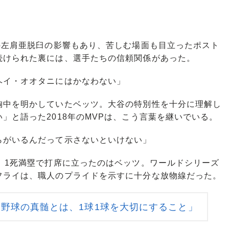
の左肩亜脱臼の影響もあり、苦しむ場面も目立ったポスト
続けられた裏には、選手たちの信頼関係があった。
ヘイ・オオタニにはかなわない」
中を明かしていたベッツ。大谷の特別性を十分に理解し
」と語った2018年のMVPは、こう言葉を継いでいる。
らがいるんだって示さないといけない」
、1死満塁で打席に立ったのはベッツ。ワールドシリーズ
フライは、職人のプライドを示すに十分な放物線だった。
野球の真髄とは、1球1球を大切にすること」