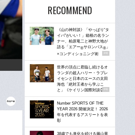
RECOMMEND
《山の神対談》「やっぱり“タ
イパ”がいい！」箱根の名ラン
ナー、柏原竜二と神野大地が
語る「エアー
サロンパス
」
®
®
×コンディショニング術
PR
世界の頂点に君臨し続けるオ
ランダの超人ハリー・ラブレ
イセンと日本のエースの太田
海也「絶対王者から学ぶこ
と」《ケイリン国際対談②》
PR
Number SPORTS OF THE
YEAR 2026 開催決定！ 2026
年を代表するアスリートを表
彰
38歳でも進化を続ける篠山竜