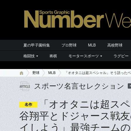
夏の甲子園特集
プロ野球
MLB
高校野球
格闘技
将棋
モータースポーツ
ラグビー
野球
MLB
「オオタニは超スペシャル」そう語ったベ
スポーツ名言セレクション
「オオタニは超スペ
名作
谷翔平とドジャース戦友
イしよう」最強チームの