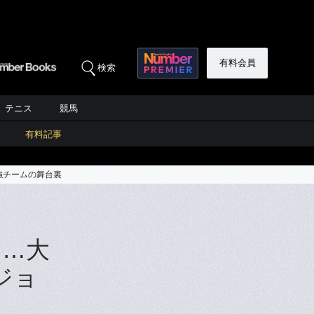
有料会員
検索
テニス
競馬
有料記事
強チームの舞台裏
も…大
ジョ