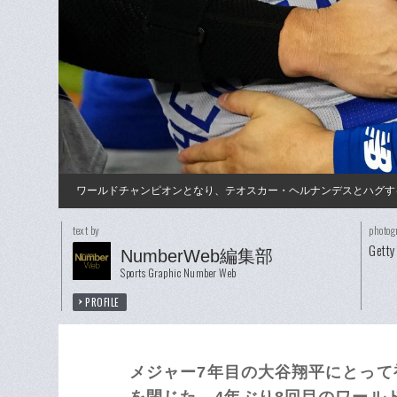
ワールドチャンピオンとなり、テオスカー・ヘルナンデスとハグす
text by
photog
Getty
NumberWeb編集部
Sports Graphic Number Web
PROFILE
メジャー7年目の大谷翔平にとっ
を閉じた。4年ぶり8回目のワール