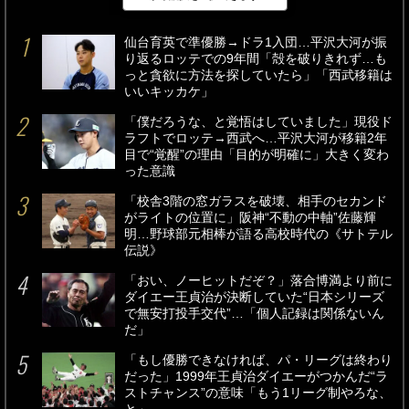
最新
24時間
週間
仙台育英で準優勝→ドラ1入団…平沢大河が振
り返るロッテでの9年間「殻を破りきれず…も
っと貪欲に方法を探していたら」「西武移籍は
いいキッカケ」
「僕だろうな、と覚悟はしていました」現役ド
ラフトでロッテ→西武へ…平沢大河が移籍2年
目で“覚醒”の理由「目的が明確に」大きく変わ
った意識
「校舎3階の窓ガラスを破壊、相手のセカンド
がライトの位置に」阪神“不動の中軸”佐藤輝
明…野球部元相棒が語る高校時代の《サトテル
伝説》
「おい、ノーヒットだぞ？」落合博満より前に
ダイエー王貞治が決断していた“日本シリーズ
で無安打投手交代”…「個人記録は関係ないん
だ」
「もし優勝できなければ、パ・リーグは終わり
だった」1999年王貞治ダイエーがつかんだ“ラ
ストチャンス”の意味「もう1リーグ制やろな、