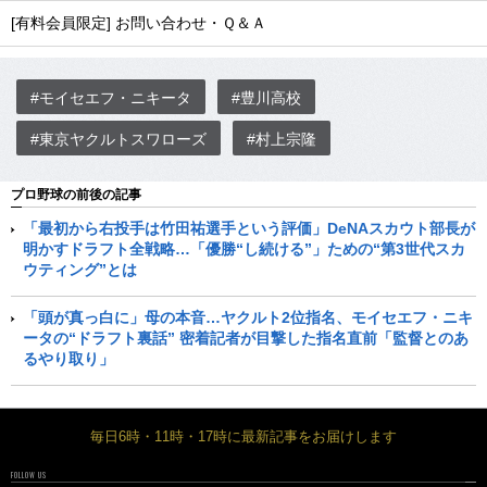
[有料会員限定] お問い合わせ・Ｑ＆Ａ
#モイセエフ・ニキータ
#豊川高校
#東京ヤクルトスワローズ
#村上宗隆
プロ野球の前後の記事
「最初から右投手は竹田祐選手という評価」DeNAスカウト部長が
明かすドラフト全戦略…「優勝“し続ける”」ための“第3世代スカ
ウティング”とは
「頭が真っ白に」母の本音…ヤクルト2位指名、モイセエフ・ニキ
ータの“ドラフト裏話” 密着記者が目撃した指名直前「監督とのあ
るやり取り」
毎日6時・11時・17時に最新記事をお届けします
FOLLOW US