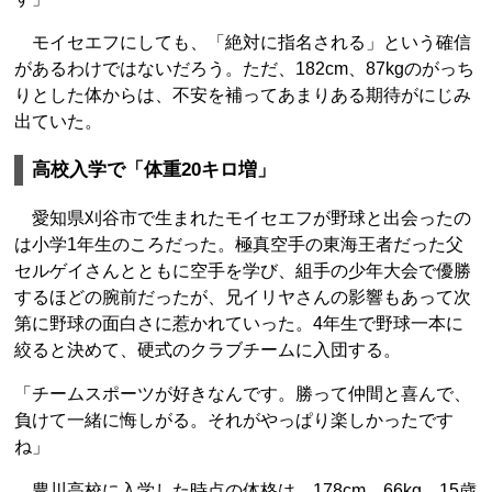
モイセエフにしても、「絶対に指名される」という確信
があるわけではないだろう。ただ、182cm、87kgのがっち
りとした体からは、不安を補ってあまりある期待がにじみ
出ていた。
高校入学で「体重20キロ増」
愛知県刈谷市で生まれたモイセエフが野球と出会ったの
は小学1年生のころだった。極真空手の東海王者だった父
セルゲイさんとともに空手を学び、組手の少年大会で優勝
するほどの腕前だったが、兄イリヤさんの影響もあって次
第に野球の面白さに惹かれていった。4年生で野球一本に
絞ると決めて、硬式のクラブチームに入団する。
「チームスポーツが好きなんです。勝って仲間と喜んで、
負けて一緒に悔しがる。それがやっぱり楽しかったです
ね」
豊川高校に入学した時点の体格は、178cm、66kg。15歳