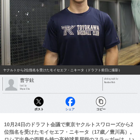
ヤクルトから2位指名を受けたモイセエフ・ニキータ（ドラフト前日に撮影）
photograph by
曹宇鉉
NumberWeb
text by
Uhyon Cho
ポスト
シェア
コピー
10月24日のドラフト会議で東京ヤクルトスワローズから2
位指名を受けたモイセエフ・ニキータ（17歳／豊川高）。
ロシア出身の両親を持つ高校球界屈指のスラッガーは、い