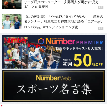
リーグ屈指のシューター・安藤周人が明かす“見え
る”ことの重要性
PR
《山の神対談》「やっぱり“タイパ”がいい！」箱根の
名ランナー、柏原竜二と神野大地が語る「エアー
サ
®
ロンパス
」×コンディショニング術
®
PR