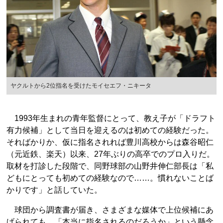
ヤクルトから2位指名を受けたモイセエフ・ニキータ
1993年生まれの青年監督にとって、教え子が「ドラフト
有力候補」として当日を迎えるのは初めての経験だった。
そればかりか、仮に指名されれば豊川高校からは森谷昭仁
（元近鉄、楽天）以来、27年ぶりの高卒でのプロ入りだ。
取材を打診した段階で、同野球部の山野井伸仁部長は「私
どもにとっても初めての経験なので……。慣れないことば
かりです」と話していた。
球団から調査書が届き、さまざまな媒体で上位候補にあ
げられても、「本当に指名されるのだろうか」という懸念