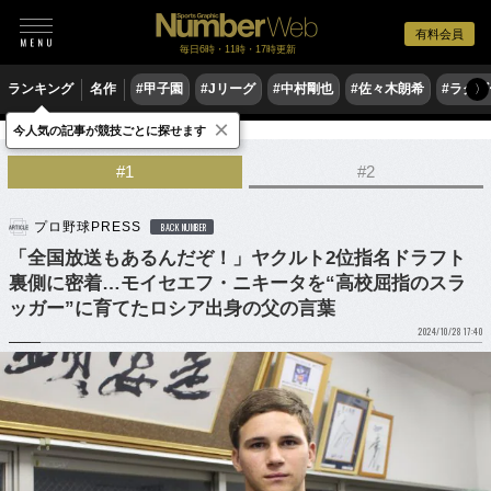
有料会員
毎日6時・11時・17時更新
ランキング
名作
#甲子園
#Jリーグ
#中村剛也
#佐々木朗希
#ラグ
〉
×
今人気の記事が競技ごとに探せます
野球
プロ野球
ドラフト会議
#1
#2
プロ野球PRESS
BACK NUMBER
「全国放送もあるんだぞ！」ヤクルト2位指名ドラフト
裏側に密着…モイセエフ・ニキータを“高校屈指のスラ
ッガー”に育てたロシア出身の父の言葉
2024/10/28 17:40