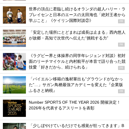
世界の頂点に君臨し続けるオランダの超人ハリー・ラ
ブレイセンと日本のエースの太田海也「絶対王者から
学ぶこと」《ケイリン国際対談②》
PR
「安定した場所にとどまれば成長は止まる」西内悠人
が故郷・高知で次世代へ伝えた“挑戦する力”
PR
《ラグビー界と体操界の同学年レジェンド対談》初対
面のリーチマイケルと内村航平が本音で語り合った競
技愛「好きだから、続けられる」
PR
「バイエルン移籍の逸材輩出も“グラウンドがなかっ
た”…」サガン鳥栖最強アカデミーを変えた『企業版
ふるさと納税』
PR
Number SPORTS OF THE YEAR 2026 開催決定！
2026年を代表するアスリートを表彰
「少しぼやけているだけでも感覚が狂ってきます」B