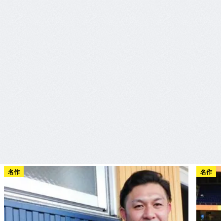
名作
名作