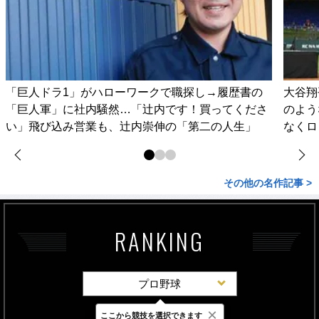
「巨人ドラ1」がハローワークで職探し→履歴書の
大谷翔
「巨人軍」に社内騒然…「辻内です！買ってくださ
のよう
い」飛び込み営業も、辻内崇伸の「第二の人生」
なくロ
その他の名作記事 >
RANKING
プロ野球
×
ここから競技を選択できます