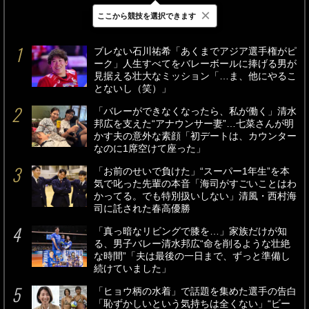
×
ここから競技を選択できます
最新
24時間
週間
ブレない石川祐希「あくまでアジア選手権がピ
ーク」人生すべてをバレーボールに捧げる男が
見据える壮大なミッション「…ま、他にやるこ
とないし（笑）」
「バレーができなくなったら、私が働く」清水
邦広を支えた“アナウンサー妻”…七菜さんが明
かす夫の意外な素顔「初デートは、カウンター
なのに1席空けて座った」
「お前のせいで負けた」“スーパー1年生”を本
気で叱った先輩の本音「海司がすごいことはわ
かってる。でも特別扱いしない」清風・西村海
司に託された春高優勝
「真っ暗なリビングで膝を…」家族だけが知
る、男子バレー清水邦広“命を削るような壮絶
な時間”「夫は最後の一日まで、ずっと準備し
続けていました」
「ヒョウ柄の水着」で話題を集めた選手の告白
「恥ずかしいという気持ちは全くない」“ビー