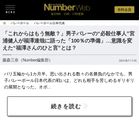
有料会員
毎日6時・11時・17時更新
バレーボール
バレーボール日本代表
「これからはもう無敵？」男子バレーの“必殺仕事人”宮
浦健人が福澤達哉に語った「100％の準備」…意識を変
えた“福澤さんのひと言”とは？
藤森三奈（Number編集部）
2024/09/17 17:05
パリ五輪から1カ月半。思い出される数々の名勝負のなかでも、男
子バレーボール日本代表の戦いは、どれも相手を苦しめるギリギリ
の展開となった。オポ...
続きを読む