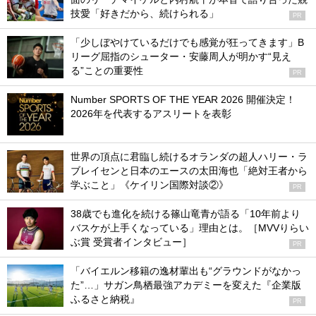
技愛「好きだから、続けられる」
PR
「少しぼやけているだけでも感覚が狂ってきます」B
リーグ屈指のシューター・安藤周人が明かす“見え
る”ことの重要性
PR
Number SPORTS OF THE YEAR 2026 開催決定！
2026年を代表するアスリートを表彰
世界の頂点に君臨し続けるオランダの超人ハリー・ラ
ブレイセンと日本のエースの太田海也「絶対王者から
学ぶこと」《ケイリン国際対談②》
PR
38歳でも進化を続ける篠山竜青が語る「10年前より
バスケが上手くなっている」理由とは。［MVVりらい
ぶ賞 受賞者インタビュー］
PR
「バイエルン移籍の逸材輩出も“グラウンドがなかっ
た”…」サガン鳥栖最強アカデミーを変えた『企業版
ふるさと納税』
PR