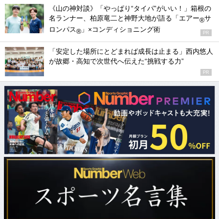
《山の神対談》「やっぱり“タイパ”がいい！」箱根の
名ランナー、柏原竜二と神野大地が語る「エアー
サ
®
ロンパス
」×コンディショニング術
®
PR
「安定した場所にとどまれば成長は止まる」西内悠人
が故郷・高知で次世代へ伝えた“挑戦する力”
PR