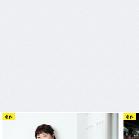
名作
名作