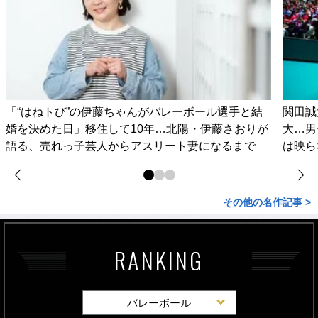
「“はねトび”の伊藤ちゃんがバレーボール選手と結
関田誠
婚を決めた日」移住して10年…北陽・伊藤さおりが
大…男
語る、売れっ子芸人からアスリート妻になるまで
は映ら
その他の名作記事 >
RANKING
バレーボール