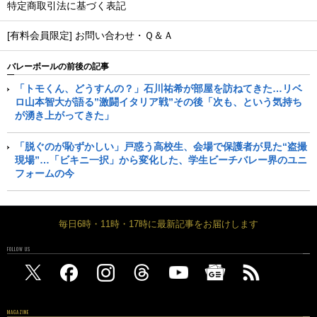
特定商取引法に基づく表記
[有料会員限定] お問い合わせ・Ｑ＆Ａ
バレーボールの前後の記事
「トモくん、どうすんの？」石川祐希が部屋を訪ねてきた…リベ
ロ山本智大が語る”激闘イタリア戦”その後「次も、という気持ち
が湧き上がってきた」
「脱ぐのが恥ずかしい」戸惑う高校生、会場で保護者が見た“盗撮
現場”…「ビキニ一択」から変化した、学生ビーチバレー界のユニ
フォームの今
毎日6時・11時・17時に最新記事をお届けします
FOLLOW US
MAGAZINE