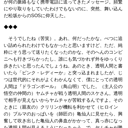
が何の脈絡もなく携帯電話に送ってきたメッセージ。頻繁
にやり取りをしていたわけでもないのに、突然、舞い込ん
だ松坂からのSOSに仰天した。
◆◆◆
そうでしたね（苦笑）。あれ、何だったかな。べつに追
い詰められたわけでもなかったと思いますけど、ただ、純
粋にそう思って送りたくなったのかな。そのへんのコンビ
ニへも行きづらかったし、誰にも気づかれず外をゆっくり
歩きたいと思ったんでしょうね。あのとき、透明人間と書
いたら「ピンク・レディーか」と突っ込まれましたが、じ
つは世代的にそれがよくわかんなくて、僕にとっての透明
人間は『ドラゴンボール』（鳥山明）でした。（主人公の
悟空の仲間の）ヤムチャが戦う透明人間のスケさん。透明
で相手が見えないからヤムチャが苦戦するんですよ。その
ときに（親友の）クリリンが機転を利かせて（ヒロイン
の）ブルマのおっぱいを（師匠の）亀仙人に見せたら、興
奮して吹き出した亀仙人の鼻血がかかって、真っ赤になっ
た透明人間が見えるようになっちゃう。で、ヤムチャが勝