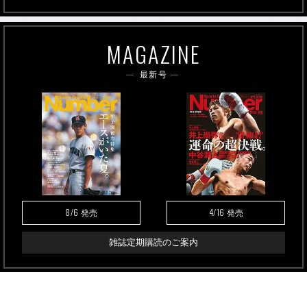
MAGAZINE
最新号
8/6
4/16
発売
発売
雑誌定期購読のご案内