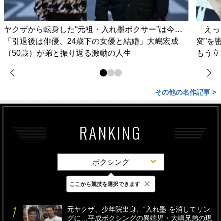
ヤクザから転身した“元祖・入れ墨ボクサー”は今…
「えっ
「引退後は俳優、24歳下の女優と結婚」大嶋宏成
変”を
（50歳）が弟と振り返る激動の人生
もう立
その他の名作記事 >
RANKING
ボクシング
×
ここから競技を選択できます
最新
24時間
週間
元ヤクザ、少年院出身、“入れ墨”を消してリン
グに…平成ボクシングの異端児・大嶋兄弟の現