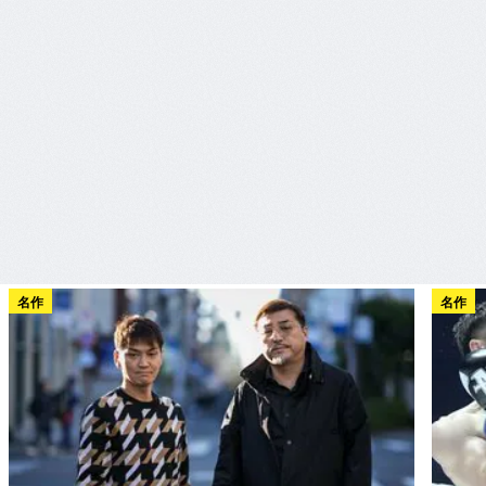
名作
名作