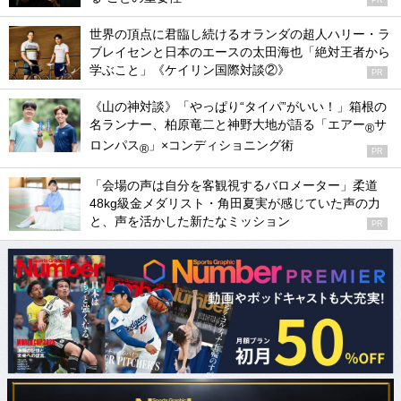
世界の頂点に君臨し続けるオランダの超人ハリー・ラ
ブレイセンと日本のエースの太田海也「絶対王者から
学ぶこと」《ケイリン国際対談②》
PR
《山の神対談》「やっぱり“タイパ”がいい！」箱根の
名ランナー、柏原竜二と神野大地が語る「エアー
サ
®
ロンパス
」×コンディショニング術
®
PR
「会場の声は自分を客観視するバロメーター」柔道
48kg級金メダリスト・角田夏実が感じていた声の力
と、声を活かした新たなミッション
PR