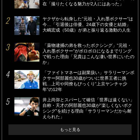
在「撮りたくなる魅力が2人にはあった」
ヤクザから転身した“元祖・入れ墨ボクサー”は
今…「引退後は俳優、24歳下の女優と結婚」
大嶋宏成（50歳）が弟と振り返る激動の人生
「薬物逮捕の弟を救ったボクシング」“元祖・
入れ墨ボクサー”がボロボロになるまでリング
で戦った理由「兄貴はこんな凄い世界にいたの
か」
「ファイトマネーは副業扱い」サラリーマンボ
クサー阿部麗也30歳がついに世界王者に挑
戦…上司や同僚もびっくり“上京ヤンチャ少
年”の12年
井上尚弥とスパーして確信「世界は遠くない」
自称・天才の阿部麗也30歳が“楽しくないボク
シング”を続ける理由「サラリーマンだから耐
えられた」
もっと見る