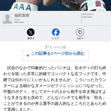
photograph by
福田直樹
Naoki Fukuda
text by
Naoki Fukuda
ポスト
シェア
コピー
3
/3
ページ目
この記事を1ページ目から読む
試合のなかで印象的だったパンチは、右ボディの打ち終
わりを狙った非常に的確でコンパクトな左フックです。中
継では伝わりにくいかもしれませんが、こういったカウン
ターによる細かなダメージがフィニッシュにつながった。
中盤のボディ、そしてガードの上から相手を吹き飛ばすよ
うな大きな右も含めて、どんなパンチでも相手を「削る」
ことができるのが井上選手の超人的なところだとあらため
て実感しました。