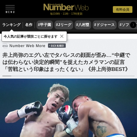
有料会員
毎日6時・11時・17時更新
ランキング
名作
#甲子園
#Jリーグ
#八村塁
#ドジャース
#ソフトバ
〉
×
今人気の記事が競技ごとに探せます
格闘技
ボクシング
Number Web More
BACK NUMBER
井上尚弥のエグい左でタパレスの顔面が歪み…“中継で
は伝わらない決定的瞬間”を捉えたカメラマンの証言
「苦戦という印象はまったくない」《井上尚弥BEST》