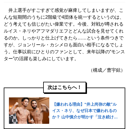
井上選手がすごすぎて感覚が麻痺してしまいますが、こ
んな短期間のうちに2階級で4団体を統一するというのは、
どう考えても信じがたい偉業です。今後、対戦が噂される
ルイス・ネリやアフマダリエフとどんな試合を見せてくれ
るのか。しっかりと仕上げてきたら……という条件つきで
すが、ジョンリール・カシメロも面白い相手になるでしょ
う。仕事以前にひとりのファンとして、来年以降の“モンス
ター”の活躍も楽しみにしています。
（構成／曹宇鉉）
次はこちらへ！
【嫌われる理由】“井上尚弥の敵”ル
イス・ネリ、なぜ日本で嫌われるの
か？ 山中慎介が明かす「泣き続けた
ネリ敗戦後」「知らされたまさかの