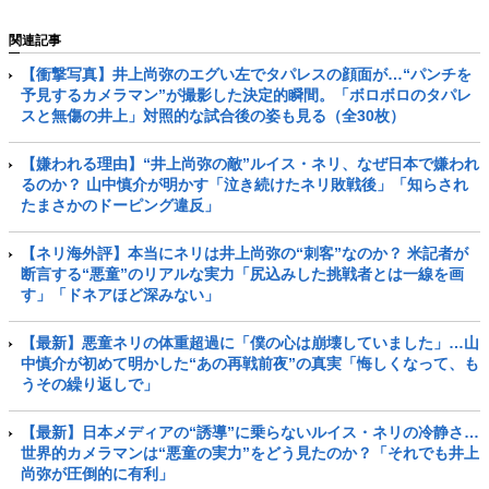
ドーピング違反」
関連記事
【衝撃写真】井上尚弥のエグい左でタパレスの顔面が…“パンチを
予見するカメラマン”が撮影した決定的瞬間。「ボロボロのタパレ
スと無傷の井上」対照的な試合後の姿も見る（全30枚）
【嫌われる理由】“井上尚弥の敵”ルイス・ネリ、なぜ日本で嫌われ
るのか？ 山中慎介が明かす「泣き続けたネリ敗戦後」「知らされ
たまさかのドーピング違反」
【ネリ海外評】本当にネリは井上尚弥の“刺客”なのか？ 米記者が
断言する“悪童”のリアルな実力「尻込みした挑戦者とは一線を画
す」「ドネアほど深みない」
【最新】悪童ネリの体重超過に「僕の心は崩壊していました」…山
中慎介が初めて明かした“あの再戦前夜”の真実「悔しくなって、も
うその繰り返しで」
【最新】日本メディアの“誘導”に乗らないルイス・ネリの冷静さ…
世界的カメラマンは“悪童の実力”をどう見たのか？「それでも井上
尚弥が圧倒的に有利」