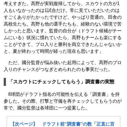
考えすぎた。髙野が実戦復帰してから、スカウトの方が1
人もいなかったのは1試合だけ。常に見ていただいたのは
すごくありがたかったですけど、やっぱり普通の、田舎の
高校生たち。髙野も他の選手たちも、経験のない環境で苦
しかったと思います。監督の自分が（ドラフト候補がチー
ムにいる）状況に慣れていたら、髙野もチームも楽にする
ことができて、プロ入りと勝利を両立できたんじゃないか
と、夏が終わって時間が経った現在も思います」
ただ、國分監督が悩み抜いた起用によって、髙野のプロ
入りのチャンスがつなぎとめられたのも事実だった。
「スカウトにチェックしてもらう」調査書の実態
8球団がドラフト指名の可能性を伝える「調査書」を持
参した。その際、打撃と守備を再チェックしてもらうのが
常で、國分監督は各球団に一つ提案した。
【次ページ】 ドラフト前“調査書”の数「正直に言