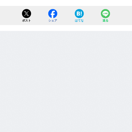
ポスト
シェア
はてな
送る