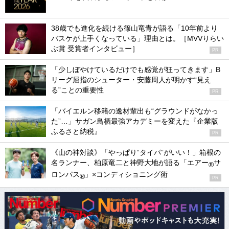
38歳でも進化を続ける篠山竜青が語る「10年前より
バスケが上手くなっている」理由とは。［MVVりらい
ぶ賞 受賞者インタビュー］
PR
「少しぼやけているだけでも感覚が狂ってきます」B
リーグ屈指のシューター・安藤周人が明かす“見え
る”ことの重要性
PR
「バイエルン移籍の逸材輩出も“グラウンドがなかっ
た”…」サガン鳥栖最強アカデミーを変えた『企業版
ふるさと納税』
PR
《山の神対談》「やっぱり“タイパ”がいい！」箱根の
名ランナー、柏原竜二と神野大地が語る「エアー
サ
®
ロンパス
」×コンディショニング術
®
PR