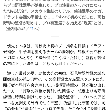
らプロ野球選手が誕生した。プロ注目のきっかけになっ
た“ある試合”、スカウト集結のリアル、候補選手のケガ、
ドラフト会議の準備まで……「すべて初めてだった」高校
野球の監督が明かす、プロ有望選手を抱える“現実”とは。
〈全2回の#2／
#1
へ〉
優先すべきは、高校史上初のプロ指名を目指すドラフト
候補か、甲子園を狙えるチームの勝利か。島根の公立校・
三刀屋（みとや）の國分健（こくぶ・たけし）監督が苦悩
の末に下した決断は「どちらも狙う」だった。
迎えた最後の夏、島根大会の初戦。石見智翠館戦の試合
開始直後の第1打席で、その髙野颯太が左翼スタンドに先
頭打者本塁打を突き刺した。指揮官待望の一発が飛び出し
た一方、「打撃の調整が長引いた関係で、想定よりも守備
練習に時間を割けなかった」（國分監督）。プロへのアピ
ールを見据えて外野でなく三塁手で起用した守備では、同
点の4回に併殺を狙ったゴロで失策。そこから4点を勝ち越