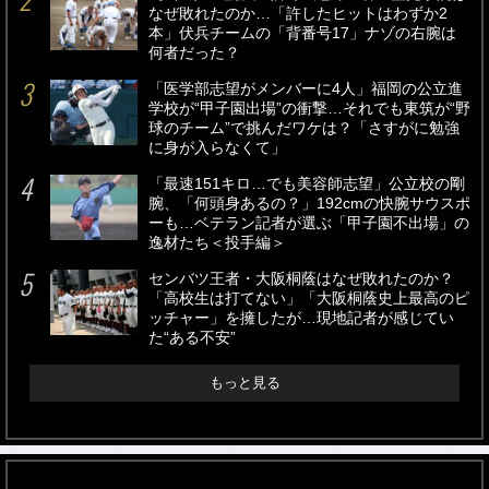
なぜ敗れたのか…「許したヒットはわずか2
本」伏兵チームの「背番号17」ナゾの右腕は
何者だった？
「医学部志望がメンバーに4人」福岡の公立進
学校が“甲子園出場”の衝撃…それでも東筑が“野
球のチーム”で挑んだワケは？「さすがに勉強
に身が入らなくて」
「最速151キロ…でも美容師志望」公立校の剛
腕、「何頭身あるの？」192cmの快腕サウスポ
ーも…ベテラン記者が選ぶ「甲子園不出場」の
逸材たち＜投手編＞
センバツ王者・大阪桐蔭はなぜ敗れたのか？
「高校生は打てない」「大阪桐蔭史上最高のピ
ッチャー」を擁したが…現地記者が感じてい
た“ある不安”
もっと見る