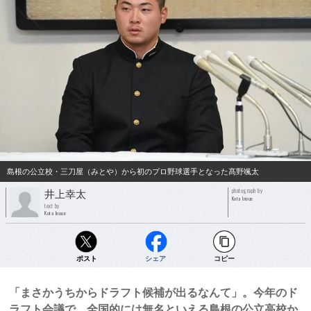
島根の公立校・三刀屋（みとや）から初のプロ野球選手となった髙野颯太
photograph by
井上幸太
Kota Inoue
text by
Kota Inoue
ポスト
シェア
コピー
「まさかうちからドラフト候補が出るなんて」。今年のド
ラフト会議で、全国的には無名といえる島根の公立高校か