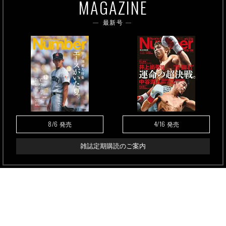
MAGAZINE
最新号
8/6
4/16
発売
発売
雑誌定期購読のご案内