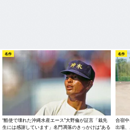
名作
名作
“酷使で壊れた沖縄水産エース”大野倫が証言「栽先
合宿中
生には感謝しています」名門凋落のきっかけは“ある
出場、