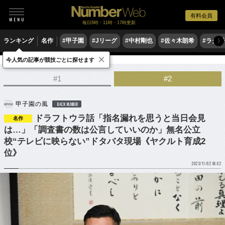
有料会員
毎日6時・11時・17時更新
ランキング
名作
#甲子園
#Jリーグ
#中村剛也
#佐々木朗希
#ラグ
〉
×
今人気の記事が競技ごとに探せます
野球
高校野球
ドラフト会議
#1
#2
甲子園の風
BACK NUMBER
ドラフトウラ話「指名漏れを思うと当日会見
名作
は…」「調査書の数は公言していいのか」無名公立
校“テレビに映らない”ドタバタ現場《ヤクルト育成2
位》
2023/11/02 06:02