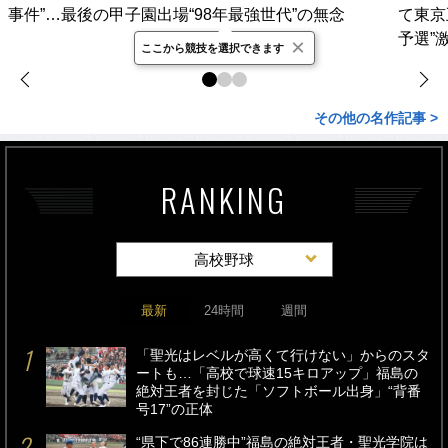
事件”…最後の甲子園出場“98年最強世代”の無念
て東京
予選”
×
ここから競技を選択できます
その他の名作記事 >
RANKING
高校野球
最新
24時間
週間
「聖光はレベルが高くて行けない」からのスタ
ートも…「高校で球速15キロアップ」福島の
絶対王者を封じた「ソフトボール出身」“背番
号17”の正体
“県下で86連勝中”福島の絶対王者・聖光学院は