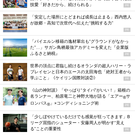
技愛「好きだから、続けられる」
PR
「安定した場所にとどまれば成長は止まる」西内悠人
が故郷・高知で次世代へ伝えた“挑戦する力”
PR
「バイエルン移籍の逸材輩出も“グラウンドがなかっ
た”…」サガン鳥栖最強アカデミーを変えた『企業版
ふるさと納税』
PR
世界の頂点に君臨し続けるオランダの超人ハリー・ラ
ブレイセンと日本のエースの太田海也「絶対王者から
学ぶこと」《ケイリン国際対談②》
PR
《山の神対談》「やっぱり“タイパ”がいい！」箱根の
名ランナー、柏原竜二と神野大地が語る「エアー
サ
®
ロンパス
」×コンディショニング術
®
PR
「少しぼやけているだけでも感覚が狂ってきます」B
リーグ屈指のシューター・安藤周人が明かす“見え
る”ことの重要性
PR