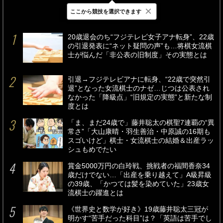
×
ここから競技を選択できます
最新
24時間
週間
20歳退会のち“フジテレビ女子アナ転身”、22歳
の引退発表に“ネット疑問の声”も…将棋女流棋
士が悩んだ「非公表の旧制度」その実態とは
引退→フジテレビアナに転身、“22歳で突然引
退”となった女流棋士のナゼ…じつは公表され
なかった「降級点」“旧規定の実態”と新たな制
度とは
「ま、まだ24歳で」藤井聡太の棋聖7連覇の“異
常さ”「大山康晴・羽生善治・中原誠の16期も
スゴいけど」棋士・女流棋士の結婚＆出産ラッ
シュもめでたい
賞金5000万円の白玲戦、挑戦者の福間香奈34
歳だけでない…「出産を乗り越えて」A級昇級
の39歳、「かつては髪を染めていた」23歳女
流棋士の躍進とは
《世界史と数学が好き》19歳藤井聡太三冠が
明かす“苦手だった科目”は？「英語は苦手でし