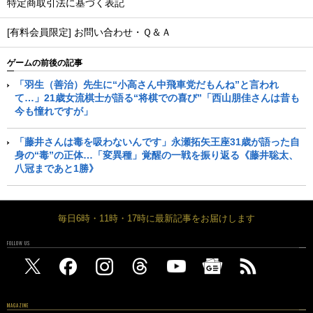
特定商取引法に基づく表記
[有料会員限定] お問い合わせ・Ｑ＆Ａ
ゲームの前後の記事
「羽生（善治）先生に“小高さん中飛車党だもんね”と言われ
て…」21歳女流棋士が語る“将棋での喜び”「西山朋佳さんは昔も
今も憧れですが」
「藤井さんは毒を吸わないんです」永瀬拓矢王座31歳が語った自
身の“毒”の正体…「変異種」覚醒の一戦を振り返る《藤井聡太、
八冠まであと1勝》
毎日6時・11時・17時に最新記事をお届けします
FOLLOW US
MAGAZINE