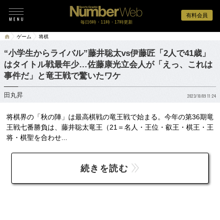
有料会員
毎日6時・11時・17時更新
ゲーム
将棋
“小学生からライバル”藤井聡太vs伊藤匠「2人で41歳」
はタイトル戦最年少…佐藤康光立会人が「えっ、これは
事件だ」と竜王戦で驚いたワケ
田丸昇
2023/10/09 11:24
将棋界の「秋の陣」は最高棋戦の竜王戦で始まる。今年の第36期竜
王戦七番勝負は、藤井聡太竜王（21＝名人・王位・叡王・棋王・王
将・棋聖を合わせ...
続きを読む