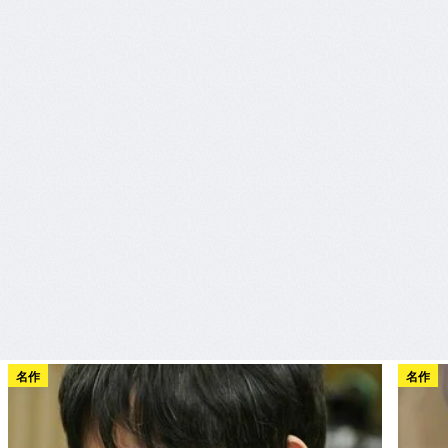
名作
名作