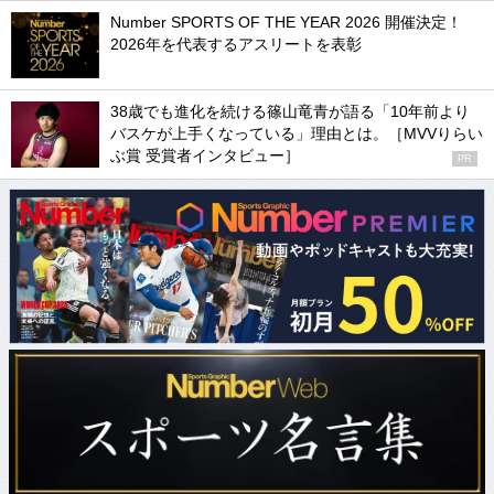
Number SPORTS OF THE YEAR 2026 開催決定！
2026年を代表するアスリートを表彰
38歳でも進化を続ける篠山竜青が語る「10年前より
バスケが上手くなっている」理由とは。［MVVりらい
ぶ賞 受賞者インタビュー］
PR