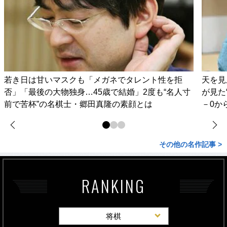
若き日は甘いマスクも「メガネでタレント性を拒
天を見
否」「最後の大物独身…45歳で結婚」2度も“名人寸
が見た
前で苦杯”の名棋士・郷田真隆の素顔とは
－0か
その他の名作記事 >
RANKING
将棋