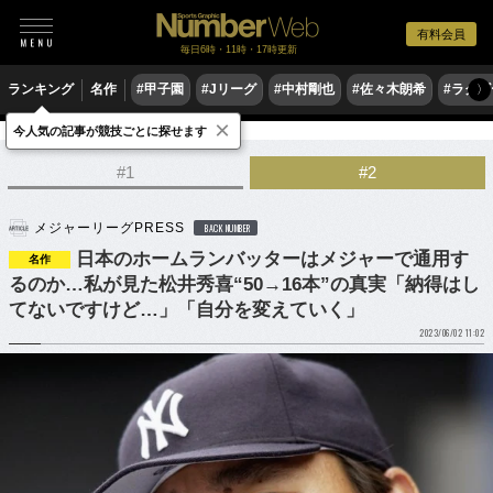
有料会員
毎日6時・11時・17時更新
ランキング
名作
#甲子園
#Jリーグ
#中村剛也
#佐々木朗希
#ラグ
〉
×
今人気の記事が競技ごとに探せます
野球
MLB
#1
#2
メジャーリーグPRESS
BACK NUMBER
日本のホームランバッターはメジャーで通用す
名作
るのか…私が見た松井秀喜“50→16本”の真実「納得はし
てないですけど…」「自分を変えていく」
2023/06/02 11:02