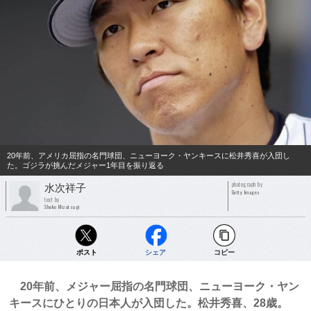
20年前、アメリカ屈指の名門球団、ニューヨーク・ヤンキースに松井秀喜が入団し
た。ゴジラが挑んだメジャー1年目を振り返る
photograph by
水次祥子
Getty Images
text by
Shoko Mizutsugi
ポスト
シェア
コピー
20年前、メジャー屈指の名門球団、ニューヨーク・ヤン
キースにひとりの日本人が入団した。松井秀喜、28歳。