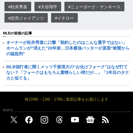
#松井秀喜
#大谷翔平
#ニューヨーク・ヤンキース
#読売ジャイアンツ
#イチロー
MLBの前後の記事
オーナーが松井秀喜に口撃「契約したのはこんな選手ではない」
ホームランが“消えた”20年前…日本最強バッターが直面“称賛から
の猛批判”
MLB強打者に聞くメッツ千賀滉大の“お化けフォーク”はなぜ打て
ない？「フォークはもちろん素晴らしい球だが…」「1年目のタナ
カと似てる」
毎日6時・11時・17時に最新記事をお届けします
FOLLOW US