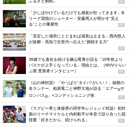
ふるさと納税』
PR
「少しぼやけているだけでも感覚が狂ってきます」B
リーグ屈指のシューター・安藤周人が明かす“見え
る”ことの重要性
PR
「安定した場所にとどまれば成長は止まる」西内悠人
が故郷・高知で次世代へ伝えた“挑戦する力”
PR
38歳でも進化を続ける篠山竜青が語る「10年前より
バスケが上手くなっている」理由とは。［MVVりらい
ぶ賞 受賞者インタビュー］
PR
《山の神対談》「やっぱり“タイパ”がいい！」箱根の
名ランナー、柏原竜二と神野大地が語る「エアー
サ
®
ロンパス
」×コンディショニング術
®
PR
《ラグビー界と体操界の同学年レジェンド対談》初対
面のリーチマイケルと内村航平が本音で語り合った競
技愛「好きだから、続けられる」
PR