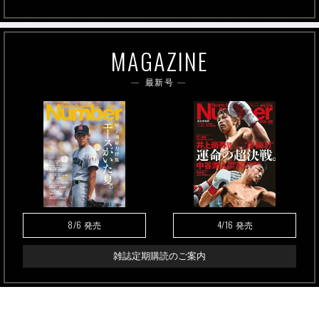
MAGAZINE
最新号
8/6
4/16
発売
発売
雑誌定期購読のご案内