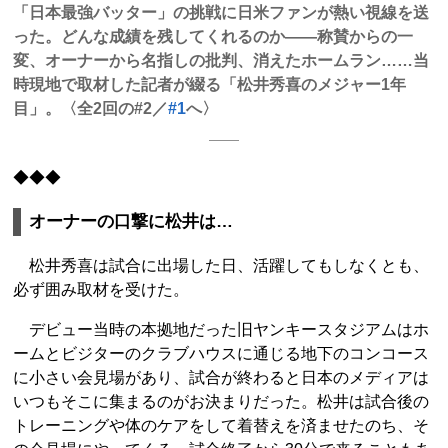
「日本最強バッター」の挑戦に日米ファンが熱い視線を送
った。どんな成績を残してくれるのか――称賛からの一
変、オーナーから名指しの批判、消えたホームラン……当
時現地で取材した記者が綴る「松井秀喜のメジャー1年
目」。〈全2回の#2／
#1
へ〉
◆◆◆
オーナーの口撃に松井は…
松井秀喜は試合に出場した日、活躍してもしなくとも、
必ず囲み取材を受けた。
デビュー当時の本拠地だった旧ヤンキースタジアムはホ
ームとビジターのクラブハウスに通じる地下のコンコース
に小さい会見場があり、試合が終わると日本のメディアは
いつもそこに集まるのがお決まりだった。松井は試合後の
トレーニングや体のケアをして着替えを済ませたのち、そ