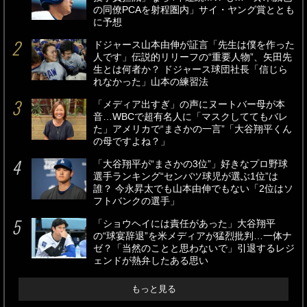
の同僚PCAを射程圏内」サイ・ヤング賞ととも
に予想
ドジャース山本由伸が証言「先生は僕を作った
人です」伝説的リリーフの“重要人物”、矢田先
生とは何者か？ ドジャース球団社長「信じら
れなかった」山本の練習法
「メディア出すぎ」の声にヌートバー母が本
音…WBCで超有名人に「マスクしててもバレ
た」アメリカで“まさかの一言”「大谷翔平くん
の母ですよね？」
「大谷翔平が“まさかの3位”」好きなプロ野球
選手ランキング“センバツ球児が選ぶ1位”は
誰？ 今永昇太でも山本由伸でもない「2位はソ
フトバンクの選手」
「ショウヘイには責任があった」大谷翔平
の“球宴辞退”を米メディアが猛烈批判…一体ナ
ゼ？「当然のことと思わないで」引退するレジ
ェンドが熱弁したある思い
もっと見る