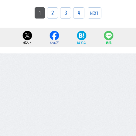
1
2
3
4
NEXT
ポスト
シェア
はてな
送る