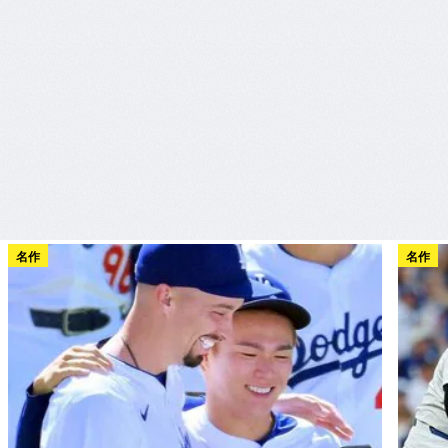
名作
名作