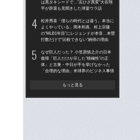
は黒タキシードで…“左ひざ異変”大谷翔
は黒
平が辞退も見聞きした球宴ウラ話
平
松井秀喜「僕らの時代とは違う。本当に
「オ
よくやっている」岡本和真、村上宗隆
ド
の“MLB1年目”にレジェンドが本音…本塁
翔平
打数だけで“比較できない”納得の理由
フ
なぜ巨人だった？ 小笠原慎之介の日本
なぜ
復帰「巨人だけが示した“積極性”の正
った
体」と古巣・中日が手を挙げなかった
四
「合理的な理由」米球界のビジネス事情
直面
もっと見る