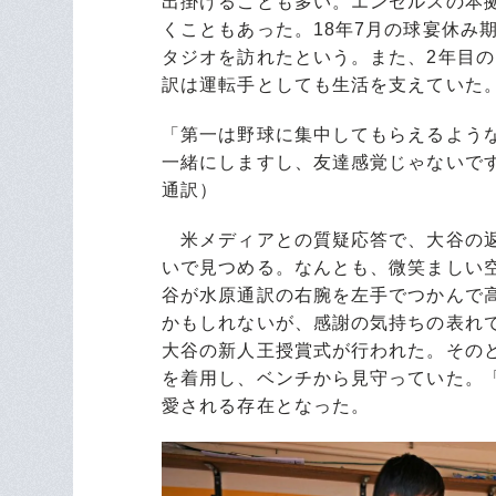
出掛けることも多い。エンゼルスの本
くこともあった。18年7月の球宴休み
タジオを訪れたという。また、2年目
訳は運転手としても生活を支えていた
「第一は野球に集中してもらえるよう
一緒にしますし、友達感覚じゃないで
通訳）
米メディアとの質疑応答で、大谷の返
いで見つめる。なんとも、微笑ましい空
谷が水原通訳の右腕を左手でつかんで
かもしれないが、感謝の気持ちの表れで
大谷の新人王授賞式が行われた。その
を着用し、ベンチから見守っていた。
愛される存在となった。