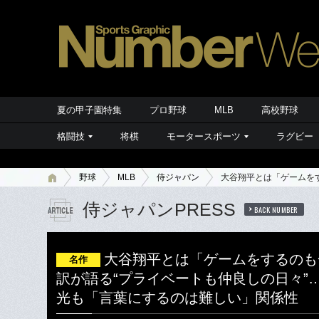
夏の甲子園特集
プロ野球
MLB
高校野球
格闘技
将棋
モータースポーツ
ラグビー
野球
MLB
侍ジャパン
大谷翔平とは「ゲームを
侍ジャパンPRESS
BACK NUMBER
大谷翔平とは「ゲームをするのも
名作
訳が語る“プライベートも仲良しの日々”
光も「言葉にするのは難しい」関係性