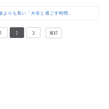
族よりも長い「大谷と過ごす時間」
1
2
3
NEXT