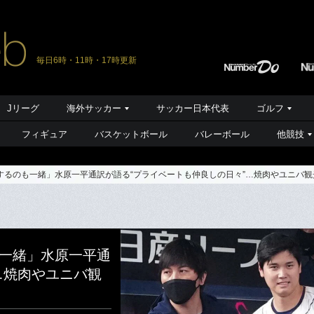
毎日6時・11時・17時更新
Jリーグ
海外サッカー
サッカー日本代表
ゴルフ
フィギュア
バスケットボール
バレーボール
他競技
するのも一緒」水原一平通訳が語る“プライベートも仲良しの日々”…焼肉やユニバ
一緒」水原一平通
…焼肉やユニバ観