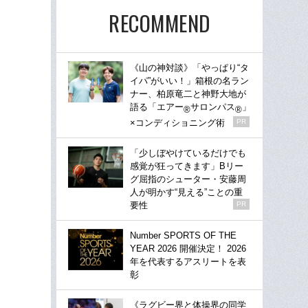
RECOMMEND
《山の神対談》「やっぱり“タ
イパ”がいい！」箱根の名ラン
ナー、柏原竜二と神野大地が
語る「エアー
サロンパス
」
®
®
×コンディショニング術
PR
「少しぼやけているだけでも
感覚が狂ってきます」Bリー
グ屈指のシューター・安藤周
人が明かす“見える”ことの重
要性
PR
Number SPORTS OF THE
YEAR 2026 開催決定！ 2026
年を代表するアスリートを表
彰
《ラグビー界と体操界の同学