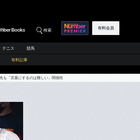
有料会員
検索
テニス
競馬
有料記事
観光も「言葉にするのは難しい」関係性