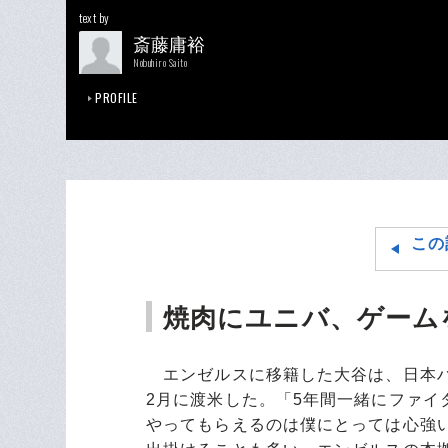
text by
斎藤庸裕
Nobuhiro Saito
PROFILE
この
焼肉にユニバ、ゲーム
エンゼルスに移籍した大谷は、日本ハ
2月に渡米した。「5年間一緒にファ
やってもらえるのは僕にとっては心強