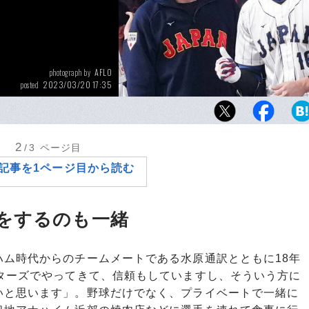
AFLO
photograph by
2023/03/20 17:35
posted
大谷のアメリカ生活も公私にわたって支え、
も存在感を見せている水原一平通訳
2
/3
ページ目
記事を1ページ目から読む
をするのも一緒
ム時代からのチームメートである水原通訳とともに18年
イターズでやってきて、信頼もしていますし、そういう方に
いと思います」。野球だけでなく、プライベートで一緒に