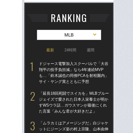
RANKING
MLB
最新
24時間
週間
ドジャース電撃加入スクーバルで「大谷
ド
翔平の投手負担減」なら4年連続MVP
翔平
も…「鈴木誠也の同僚PCAを射程圏内」
も…
サイ・ヤング賞とともに予想
サ
「延長18回死闘でスイカを」MLBブルー
左ひ
ジェイズで愛された日本人栄養士が明か
流“
すWSウラ話…ガウスマンが最後にくれ
ジ
た言葉「みんな君が大好きだよ」
で
「ムラカミはアメージングだ」白ジャケ
「
ットにジーンズ姿の村上宗隆、山本由伸
ッ