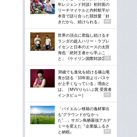
年レジェンド対談》初対面の
リーチマイケルと内村航平が
本音で語り合った競技愛「好
きだから、続けられる」
PR
世界の頂点に君臨し続けるオ
ランダの超人ハリー・ラブレ
イセンと日本のエースの太田
海也「絶対王者から学ぶこ
と」《ケイリン国際対談②》
PR
38歳でも進化を続ける篠山竜
青が語る「10年前よりバスケ
が上手くなっている」理由と
は。［MVVりらいぶ賞 受賞者
インタビュー］
PR
「バイエルン移籍の逸材輩出
も“グラウンドがなかっ
た”…」サガン鳥栖最強アカデ
ミーを変えた『企業版ふるさ
と納税』
PR