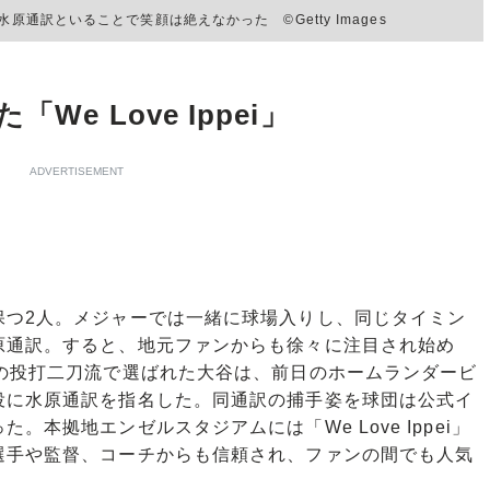
原通訳といることで笑顔は絶えなかった ©Getty Images
e Love Ippei」
ADVERTISEMENT
つ2人。メジャーでは一緒に球場入りし、同じタイミン
原通訳。すると、地元ファンからも徐々に注目され始め
初の投打二刀流で選ばれた大谷は、前日のホームランダービ
役に水原通訳を指名した。同通訳の捕手姿を球団は公式イ
本拠地エンゼルスタジアムには「We Love Ippei」
選手や監督、コーチからも信頼され、ファンの間でも人気