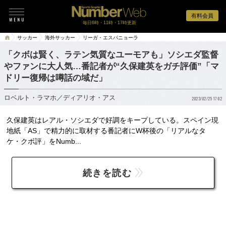
有料会員
毎日6時・11時・17時更新
サッカー
海外サッカー
リーガ・エスパニョーラ
「クボは賢く、ラテン気質なユーモアも」ソシエダ監督
やファンに大人気…番記者が“久保建英をガチ評価”「マ
ドリー復帰は噂話の域だ」
ロベルト・ラマホ／ディアリオ・アス
2023/02/25 17:02
久保建英はレアル・ソシエダで好調をキープしている。スペイン現
地紙「AS」で精力的に取材する番記者にW杯後の「リアルなタ
ケ・クボ評」をNumb...
続きを読む