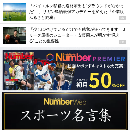
「バイエルン移籍の逸材輩出も“グラウンドがなかっ
た”…」サガン鳥栖最強アカデミーを変えた『企業版
ふるさと納税』
PR
「少しぼやけているだけでも感覚が狂ってきます」B
リーグ屈指のシューター・安藤周人が明かす“見え
る”ことの重要性
PR