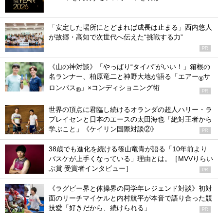
「安定した場所にとどまれば成長は止まる」西内悠人
が故郷・高知で次世代へ伝えた“挑戦する力”
PR
《山の神対談》「やっぱり“タイパ”がいい！」箱根の
名ランナー、柏原竜二と神野大地が語る「エアー
サ
®
ロンパス
」×コンディショニング術
®
PR
世界の頂点に君臨し続けるオランダの超人ハリー・ラ
ブレイセンと日本のエースの太田海也「絶対王者から
学ぶこと」《ケイリン国際対談②》
PR
38歳でも進化を続ける篠山竜青が語る「10年前より
バスケが上手くなっている」理由とは。［MVVりらい
ぶ賞 受賞者インタビュー］
PR
《ラグビー界と体操界の同学年レジェンド対談》初対
面のリーチマイケルと内村航平が本音で語り合った競
技愛「好きだから、続けられる」
PR