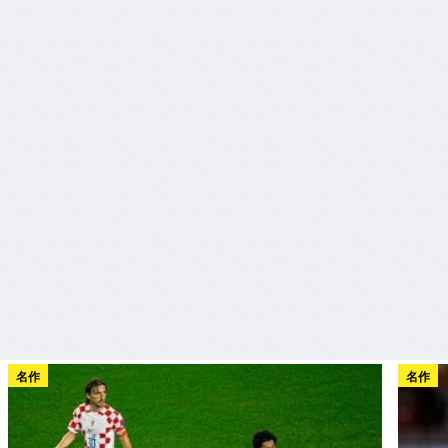
名作
名作