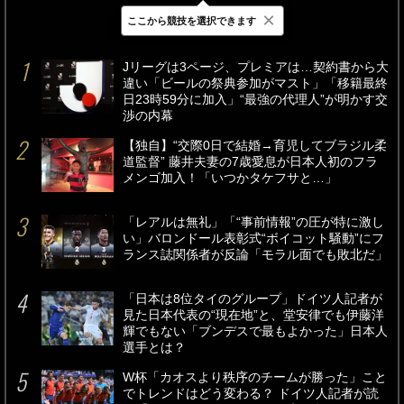
×
ここから競技を選択できます
最新
24時間
週間
Jリーグは3ページ、プレミアは…契約書から大
違い「ビールの祭典参加がマスト」「移籍最終
日23時59分に加入」“最強の代理人”が明かす交
渉の内幕
【独自】“交際0日で結婚→育児してブラジル柔
道監督” 藤井夫妻の7歳愛息が日本人初のフラ
メンゴ加入！「いつかタケフサと…」
「レアルは無礼」「“事前情報”の圧が特に激し
い」バロンドール表彰式“ボイコット騒動”にフ
ランス誌関係者が反論「モラル面でも敗北だ」
「日本は8位タイのグループ」ドイツ人記者が
見た日本代表の“現在地”と、堂安律でも伊藤洋
輝でもない「ブンデスで最もよかった」日本人
選手とは？
W杯「カオスより秩序のチームが勝った」こと
でトレンドはどう変わる？ ドイツ人記者が読