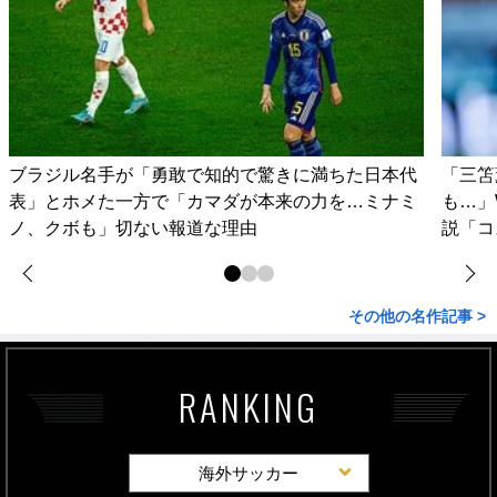
ブラジル名手が「勇敢で知的で驚きに満ちた日本代
「三笘
表」とホメた一方で「カマダが本来の力を…ミナミ
も…」
ノ、クボも」切ない報道な理由
説「コ
その他の名作記事 >
RANKING
海外サッカー