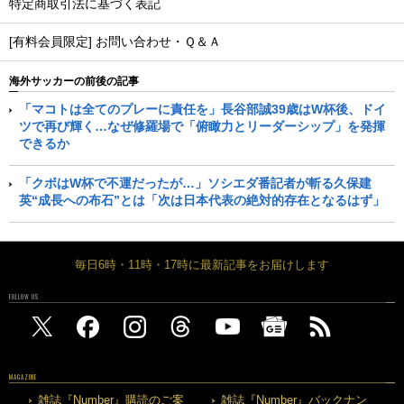
特定商取引法に基づく表記
[有料会員限定] お問い合わせ・Ｑ＆Ａ
海外サッカーの前後の記事
「マコトは全てのプレーに責任を」長谷部誠39歳はW杯後、ドイ
ツで再び輝く…なぜ修羅場で「俯瞰力とリーダーシップ」を発揮
できるか
「クボはW杯で不運だったが…」ソシエダ番記者が斬る久保建
英“成長への布石”とは「次は日本代表の絶対的存在となるはず」
毎日6時・11時・17時に最新記事をお届けします
FOLLOW US
MAGAZINE
雑誌『Number』購読のご案
雑誌『Number』バックナン