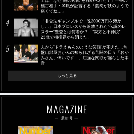
士は、なぜ“鋼の肉体”を極められた？」一番の
稽古相手・琴風が証言する「筋肉が鉄のようで
痛くてね…」
「非合法ギャンブルで一晩2000万円を溶か
し…」日本プロレスから追放された“伝説のレ
スラー”豊登とは何者か？「“親方と不仲説”…
23歳で相撲界から消えた」
夫から”ドラえもんのような笑顔”が消えた…常
盤山部屋おかみの知られざる苦闘の日々「おか
みさん、怖いです…」屈強な関取が漏らした本
音
もっと見る
MAGAZINE
最新号