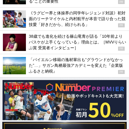
る”ことの重要性
PR
《ラグビー界と体操界の同学年レジェンド対談》初対
面のリーチマイケルと内村航平が本音で語り合った競
技愛「好きだから、続けられる」
PR
38歳でも進化を続ける篠山竜青が語る「10年前より
バスケが上手くなっている」理由とは。［MVVりらい
ぶ賞 受賞者インタビュー］
PR
「バイエルン移籍の逸材輩出も“グラウンドがなかっ
た”…」サガン鳥栖最強アカデミーを変えた『企業版
ふるさと納税』
PR