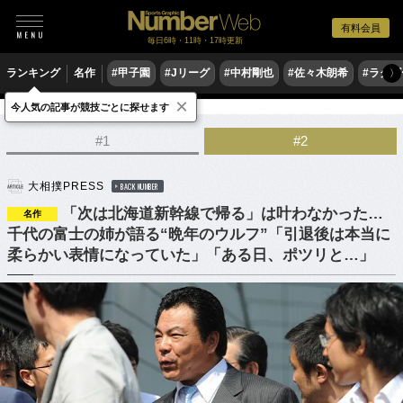
有料会員
毎日6時・11時・17時更新
ランキング
名作
#甲子園
#Jリーグ
#中村剛也
#佐々木朗希
#ラグ
〉
×
今人気の記事が競技ごとに探せます
格闘技
相撲
#1
#2
大相撲PRESS
BACK NUMBER
「次は北海道新幹線で帰る」は叶わなかった…
名作
千代の富士の姉が語る“晩年のウルフ”「引退後は本当に
柔らかい表情になっていた」「ある日、ポツリと…」