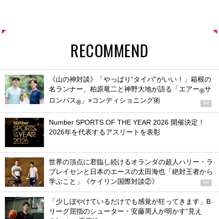
RECOMMEND
《山の神対談》「やっぱり“タイパ”がいい！」箱根の
名ランナー、柏原竜二と神野大地が語る「エアー
サ
®
ロンパス
」×コンディショニング術
®
PR
Number SPORTS OF THE YEAR 2026 開催決定！
2026年を代表するアスリートを表彰
世界の頂点に君臨し続けるオランダの超人ハリー・ラ
ブレイセンと日本のエースの太田海也「絶対王者から
学ぶこと」《ケイリン国際対談②》
PR
「少しぼやけているだけでも感覚が狂ってきます」B
リーグ屈指のシューター・安藤周人が明かす“見え