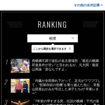
その他の名作記事 >
RANKING
相撲
×
ここから競技を選択できます
最新
24時間
週間
両横綱不調で波乱の名古屋場所…”最近の横綱
昇進条件が甘い”と言われるが、元大関・魁皇
は異論「逆なんですよ」
「内臓が全部垂れ下がって、足元がフワフワし
て」“部屋存続の危機”を乗り越えた先に…常盤
山部屋おかみが号泣した弟子たちの“卒業レタ
ー”
「7年前の早すぎる死…伝説の横綱・千代の富