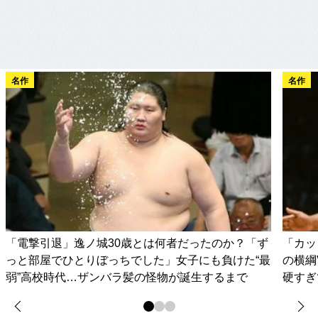
名作
名作
「電撃引退」逸ノ城30歳とは何者だったのか？「ず
「カッ
っと部屋でひとりぼっちでした」女子にも負けた“最
の横綱
弱”高校時代…ザンバラ髪の怪物が誕生するまで
硬すぎ