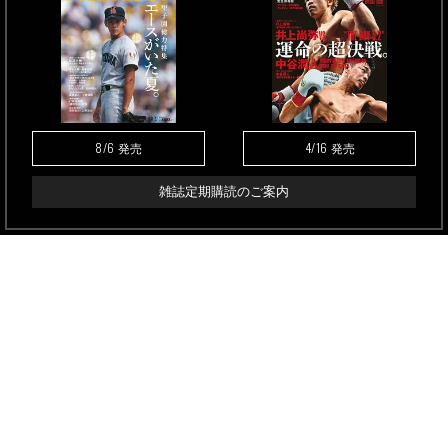
8/6
4/16
発売
発売
雑誌定期購読のご案内