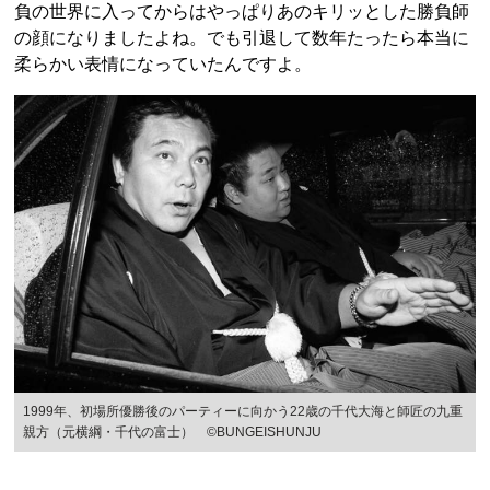
負の世界に入ってからはやっぱりあのキリッとした勝負師
の顔になりましたよね。でも引退して数年たったら本当に
柔らかい表情になっていたんですよ。
1999年、初場所優勝後のパーティーに向かう22歳の千代大海と師匠の九重
親方（元横綱・千代の富士） ©BUNGEISHUNJU