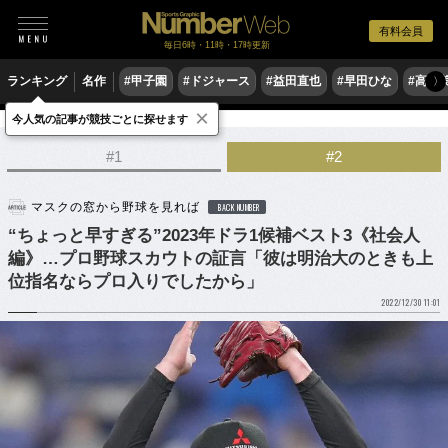
有料会員
毎日6時・11時・17時更新
ランキング
名作
#甲子園
#ドジャース
#益田直也
#早田ひな
#高木
〉
×
今人気の記事が競技ごとに探せます
野球
プロ野球
ドラフト会議
#1
#2
マスクの窓から野球を見れば
BACK NUMBER
“ちょっと早すぎる”2023年ドラ1候補ベスト3《社会人
編》…プロ野球スカウトの証言「彼は明治大のときも上
位指名ならプロ入りでしたから」
2022/12/30 11:01