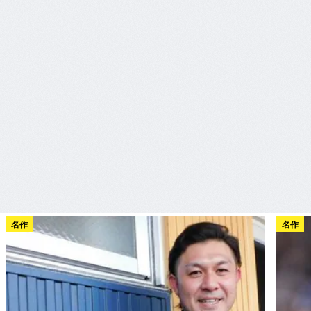
名作
名作