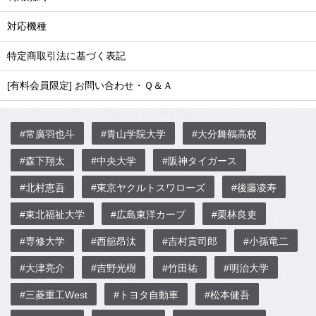
対応機種
特定商取引法に基づく表記
[有料会員限定] お問い合わせ・Ｑ＆Ａ
#常廣羽也斗
#青山学院大学
#大分舞鶴高校
#森下翔太
#中央大学
#阪神タイガース
#北村恵吾
#東京ヤクルトスワローズ
#後藤凌寿
#東北福祉大学
#広島東洋カープ
#栗林良吏
#専修大学
#西舘昂汰
#吉村貢司郎
#小孫竜二
#大津亮介
#吉野光樹
#竹田祐
#明治大学
#三菱重工West
#トヨタ自動車
#松本健吾