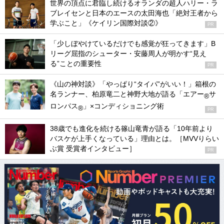
世界の頂点に君臨し続けるオランダの超人ハリー・ラ
ブレイセンと日本のエースの太田海也「絶対王者から
学ぶこと」《ケイリン国際対談②》
PR
「少しぼやけているだけでも感覚が狂ってきます」B
リーグ屈指のシューター・安藤周人が明かす“見え
る”ことの重要性
PR
《山の神対談》「やっぱり“タイパ”がいい！」箱根の
名ランナー、柏原竜二と神野大地が語る「エアー
サ
®
ロンパス
」×コンディショニング術
®
PR
38歳でも進化を続ける篠山竜青が語る「10年前より
バスケが上手くなっている」理由とは。［MVVりらい
ぶ賞 受賞者インタビュー］
PR