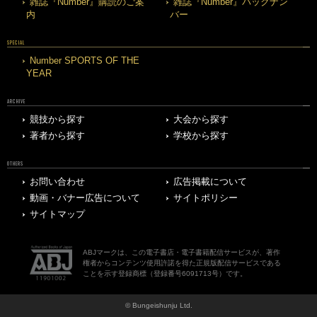
雑誌『Number』購読のご案
雑誌『Number』バックナン
内
バー
SPECIAL
Number SPORTS OF THE
YEAR
ARCHIVE
競技から探す
大会から探す
著者から探す
学校から探す
OTHERS
お問い合わせ
広告掲載について
動画・バナー広告について
サイトポリシー
サイトマップ
ABJマークは、この電子書店・電子書籍配信サービスが、著作
権者からコンテンツ使用許諾を得た正規版配信サービスである
ことを示す登録商標（登録番号6091713号）です。
© Bungeishunju Ltd.