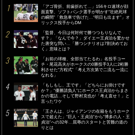
「アゴ骨折、前歯折れて…」156キロ速球が顔
面直撃、ソフトバンク選手が明かす“壮絶死球
の瞬間”「救急車で告げた…“明日も出ます”」オ
リックス投手からDM
「監督、今日は何対何で勝つつもりなんで
す？」「なんで今？」ダイエー王貞治を驚かせ
た唐突な問い…「勝つシナリオは7割決めてお
く」意味とは？
「お前の球種、全部当てたるわ」名投手コー
チ・尾花高夫がホークスの0勝投手3人に2桁勝
利させた“方程式”「考え方次第で二流も一流に
なれる」
「もしもし、王です」「どちらにお掛けです
か？」“優勝請負人”にホークス王貞治からまさ
かの電話…そして野村克也が「考え直せ！」と
言ったワケ
「王さんは、ジャイアンツの在籍をもうホーク
スで超えた」“巨人・王貞治”から“博多の人・王
貞治”への32年…屈辱のスタートと苦難の道の
りとは