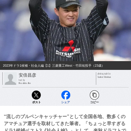
2023年ドラ1候補・社会人編【1】三菱重工West・竹田祐投手（23歳）
photograph by
安倍昌彦
Sankei Shimbun
text by
Masahiko Abe
ポスト
シェア
コピー
“流しのブルペンキャッチャー”として全国各地、数多くの
アマチュア選手を取材してきた筆者。「ちょっと早すぎる
ドラ1候補ベスト3《社会人編》」として、来秋ドラフトで