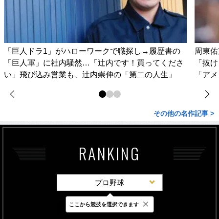
「巨人ドラ1」がハローワークで職探し→履歴書の
周東佑
「巨人軍」に社内騒然…「辻内です！買ってくださ
「抜け
い」飛び込み営業も、辻内崇伸の「第二の人生」
「アメ
その他の名作記事 >
RANKING
プロ野球
×
ここから競技を選択できます
最新
24時間
週間