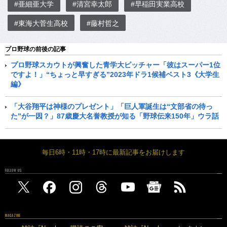
#亜細亜大学
#清宮幸太郎
#早稲田実業高校
#東海大菅生高校
#藤村哲之
プロ野球の前後の記事
プロ野球スカウトが興奮した青学大ピッチャー「彼はスーパー1位
ですよ！」“ちょっと早すぎる”2023年ドラ1候補ベスト3《大学生
編》
「大谷翔平は神様のプレゼント」「巨人軍誕生は“文部省の待っ
た”が一因？」87歳慶大名誉教授が知る「野球伝来150年」ウラ話
毎日6時・11時・17時に最新記事をお届けします
FOLLOW US
MAGAZINE