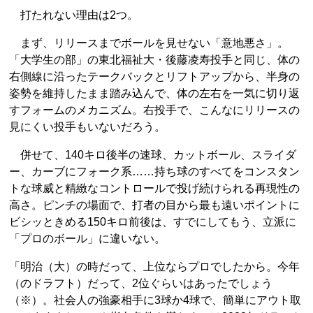
打たれない理由は2つ。
まず、リリースまでボールを見せない「意地悪さ」。
「大学生の部」の東北福祉大・後藤凌寿投手と同じ、体の
右側線に沿ったテークバックとリフトアップから、半身の
姿勢を維持したまま踏み込んで、体の左右を一気に切り返
すフォームのメカニズム。右投手で、こんなにリリースの
見にくい投手もいないだろう。
併せて、140キロ後半の速球、カットボール、スライダ
ー、カーブにフォーク系……持ち球のすべてをコンスタン
トな球威と精緻なコントロールで投げ続けられる再現性の
高さ。ピンチの場面で、打者の目から最も遠いポイントに
ビシッときめる150キロ前後は、すでにしてもう、立派に
「プロのボール」に違いない。
「明治（大）の時だって、上位ならプロでしたから。今年
（のドラフト）だって、2位ぐらいはあったでしょう
（※）。社会人の強豪相手に3球か4球で、簡単にアウト取