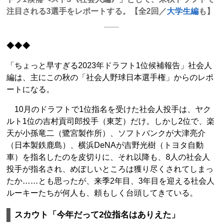
注目される3選手をレポートする。【全2回／
大学生編
も】
◆◆◆
「ちょっと早すぎる2023年ドラフト1位候補報告」社会人
編は、主にこの秋の「社会人野球日本選手権」からのレポ
ートになる。
10月のドラフトで1位指名を受けた社会人投手は、ヤク
ルト1位の吉村貢司郎投手（東芝）だけ。しかし2位で、楽
天が小孫竜二（鷺宮製作所）、ソフトバンクが大津亮介
（日本製鉄鹿島）、横浜DeNAが吉野光樹（トヨタ自動
車）を指名したのを皮切りに、それ以降も、8人の社会人
投手が指名され、めぼしいところは獲り尽くされてしまっ
たか……とも思ったが、来季2年目、3年目を迎える社会人
ルーキーたちが何人も、頼もしく台頭してきている。
スカウト「今年だって2位指名はありえた」