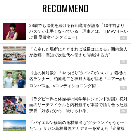
RECOMMEND
38歳でも進化を続ける篠山竜青が語る「10年前より
バスケが上手くなっている」理由とは。［MVVりらい
ぶ賞 受賞者インタビュー］
PR
「安定した場所にとどまれば成長は止まる」西内悠人
が故郷・高知で次世代へ伝えた“挑戦する力”
PR
《山の神対談》「やっぱり“タイパ”がいい！」箱根の
名ランナー、柏原竜二と神野大地が語る「エアー
サ
®
ロンパス
」×コンディショニング術
®
PR
《ラグビー界と体操界の同学年レジェンド対談》初対
面のリーチマイケルと内村航平が本音で語り合った競
技愛「好きだから、続けられる」
PR
「バイエルン移籍の逸材輩出も“グラウンドがなかっ
た”…」サガン鳥栖最強アカデミーを変えた『企業版