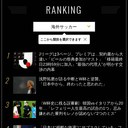
RANKING
海外サッカー
×
ここから競技を選択できます
最新
24時間
週間
Jリーグは3ページ、プレミアは…契約書から大
違い「ビールの祭典参加がマスト」「移籍最終
日23時59分に加入」“最強の代理人”が明かす交
渉の内幕
浅野拓磨が語る中断とW杯と逆襲。
「日本中から、終わったと思われた」
〈W杯史に残る誤審劇〉韓国vsイタリアから20
年…「レフェリー人生最高の試合の1つ」忌み
嫌われた審判モレノが認めない“2つのミス”
「日本は“残酷な敗退”にサブスクしている」フ