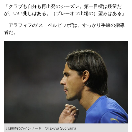
「クラブも自分も再出発のシーズン。第一目標は残留だ
が、いい兆しはある。（プレーオフ出場の）望みはある」
アラフィフの“スーペルピッポ”は、すっかり手練の指導
者だ。
現役時代のインザーギ ©Takuya Sugiyama