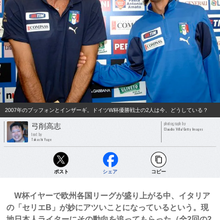
2007年のブッフォンとインザーギ。ドイツW杯優勝戦士の2人は今、どうしている？
photograph by
弓削高志
Claudio Villa/Getty Images
text by
Takashi Yuge
ポスト
シェア
コピー
W杯イヤーで欧州各国リーグが盛り上がる中、イタリア
の「セリエB」が妙にアツいことになっているという。現
地日本人ライターにその動向を追ってもらった（全2回の2