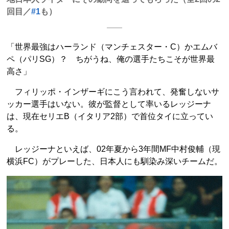
回目／
#1
も）
「世界最強はハーランド（マンチェスター・C）かエムバ
ペ（パリSG）？ ちがうね、俺の選手たちこそが世界最
高さ」
フィリッポ・インザーギにこう言われて、発奮しないサ
ッカー選手はいない。彼が監督として率いるレッジーナ
は、現在セリエB（イタリア2部）で首位タイに立ってい
る。
レッジーナといえば、02年夏から3年間MF中村俊輔（現
横浜FC）がプレーした、日本人にも馴染み深いチームだ。