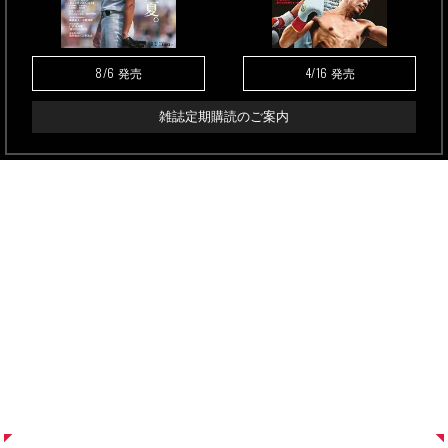
8/6
4/16
発売
発売
雑誌定期購読のご案内