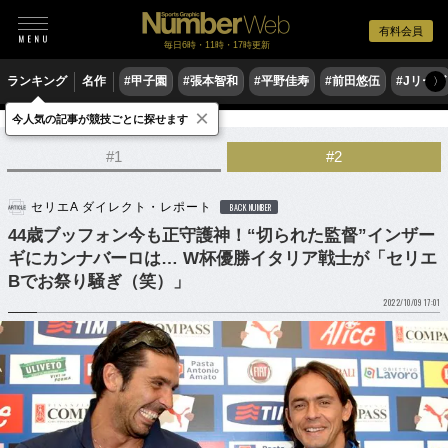
有料会員
毎日6時・11時・17時更新
ランキング
名作
#甲子園
#張本智和
#平野佳寿
#前田悠伍
#Jリーグ
〉
×
今人気の記事が競技ごとに探せます
サッカー
海外サッカー
セリエA
#1
#2
セリエA ダイレクト・レポート
BACK NUMBER
44歳ブッフォン今も正守護神！“切られた監督”インザー
ギにカンナバーロは… W杯優勝イタリア戦士が「セリエ
Bでお祭り騒ぎ（笑）」
2022/10/09 17:01