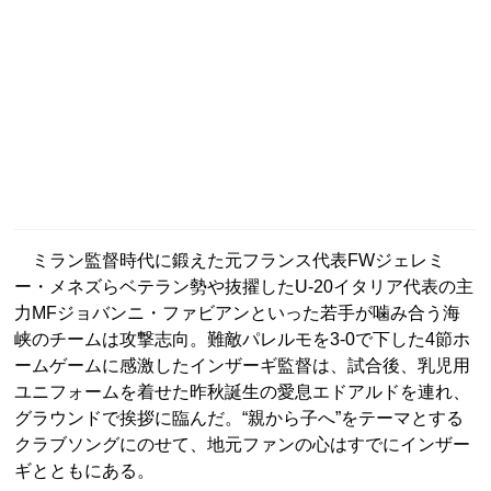
ミラン監督時代に鍛えた元フランス代表FWジェレミ
ー・メネズらベテラン勢や抜擢したU-20イタリア代表の主
力MFジョバンニ・ファビアンといった若手が噛み合う海
峡のチームは攻撃志向。難敵パレルモを3-0で下した4節ホ
ームゲームに感激したインザーギ監督は、試合後、乳児用
ユニフォームを着せた昨秋誕生の愛息エドアルドを連れ、
グラウンドで挨拶に臨んだ。“親から子へ”をテーマとする
クラブソングにのせて、地元ファンの心はすでにインザー
ギとともにある。