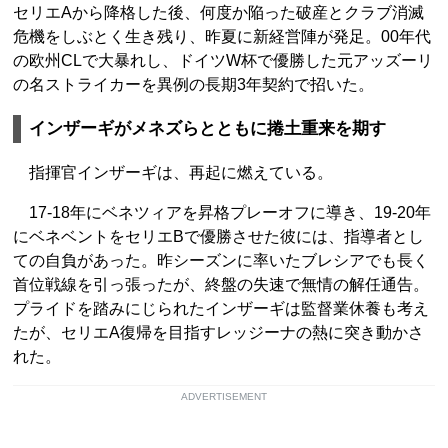
セリエAから降格した後、何度か陥った破産とクラブ消滅
危機をしぶとく生き残り、昨夏に新経営陣が発足。00年代
の欧州CLで大暴れし、ドイツW杯で優勝した元アッズーリ
の名ストライカーを異例の長期3年契約で招いた。
インザーギがメネズらとともに捲土重来を期す
指揮官インザーギは、再起に燃えている。
17-18年にベネツィアを昇格プレーオフに導き、19-20年
にベネベントをセリエBで優勝させた彼には、指導者とし
ての自負があった。昨シーズンに率いたブレシアでも長く
首位戦線を引っ張ったが、終盤の失速で無情の解任通告。
プライドを踏みにじられたインザーギは監督業休養も考え
たが、セリエA復帰を目指すレッジーナの熱に突き動かさ
れた。
ADVERTISEMENT