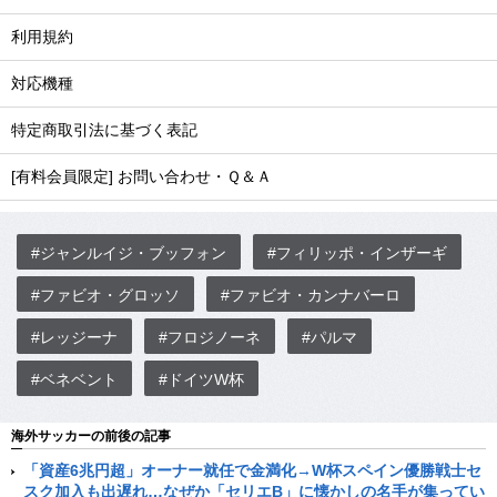
利用規約
対応機種
特定商取引法に基づく表記
[有料会員限定] お問い合わせ・Ｑ＆Ａ
#ジャンルイジ・ブッフォン
#フィリッポ・インザーギ
#ファビオ・グロッソ
#ファビオ・カンナバーロ
#レッジーナ
#フロジノーネ
#パルマ
#ベネベント
#ドイツW杯
海外サッカーの前後の記事
「資産6兆円超」オーナー就任で金満化→W杯スペイン優勝戦士セ
スク加入も出遅れ…なぜか「セリエB」に懐かしの名手が集ってい