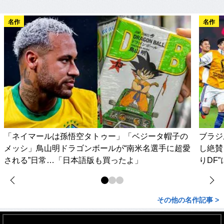
名作
名作
「ネイマールは孫悟空タトゥー」「ベジータ帽子の
ブラジ
メッシ」鳥山明ドラゴンボールが“南米名選手に超愛
し絶賛
される”日常…「日本語版も買ったよ」
りDF
その他の名作記事 >