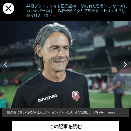
44歳ブッフォン今も正守護神！“切られた監督”インザーギに
カンナバーロは… W杯優勝イタリア戦士が「セリエBでお
祭り騒ぎ（笑）」
髪の毛に白いものが増えたが、インザーギはいまだ健在だ ©Getty Images
この記事を読む