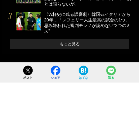
とは限らないが」
〈W杯史に残る誤審劇〉韓国vsイタリアから
20年…「レフェリー人生最高の試合の1つ」
忌み嫌われた審判モレノが認めない“2つのミ
ス”
もっと見る
ポスト
シェア
はてな
送る