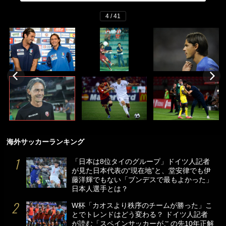
4 / 41
海外サッカーランキング
「日本は8位タイのグループ」ドイツ人記者
が見た日本代表の“現在地”と、堂安律でも伊
藤洋輝でもない「ブンデスで最もよかった」
日本人選手とは？
W杯「カオスより秩序のチームが勝った」こ
とでトレンドはどう変わる？ ドイツ人記者
が読む「スペインサッカーがこの先10年正解