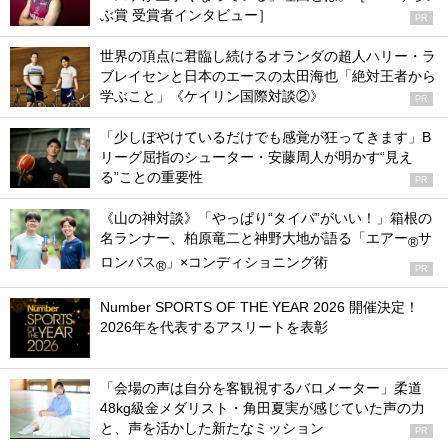
ぶ賞 受賞者インタビュー］
PR
世界の頂点に君臨し続けるオランダの超人ハリー・ラ
ブレイセンと日本のエースの太田海也「絶対王者から
学ぶこと」《ケイリン国際対談②》
PR
「少しぼやけているだけでも感覚が狂ってきます」B
リーグ屈指のシューター・安藤周人が明かす“見え
る”ことの重要性
PR
《山の神対談》「やっぱり“タイパ”がいい！」箱根の
名ランナー、柏原竜二と神野大地が語る「エアー
サ
®
ロンパス
」×コンディショニング術
®
PR
Number SPORTS OF THE YEAR 2026 開催決定！
2026年を代表するアスリートを表彰
「会場の声は自分を客観視するバロメーター」柔道
48kg級金メダリスト・角田夏実が感じていた声の力
と、声を活かした新たなミッション
PR