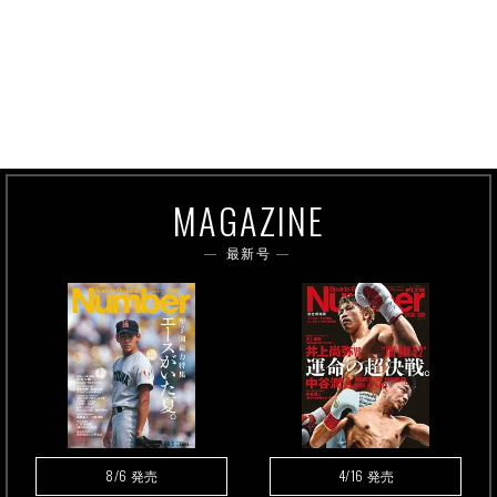
MAGAZINE
最新号
8/6
4/16
発売
発売