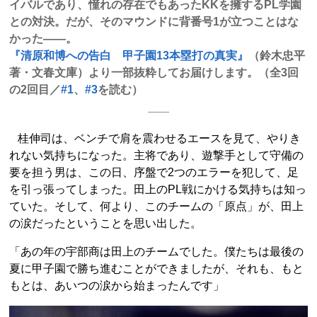
イバルであり、憧れの存在でもあったKKを擁するPL学園
との対決。だが、そのマウンドに背番号1が立つことはな
かった――。
『清原和博への告白 甲子園13本塁打の真実』
（鈴木忠平
著・文春文庫）より一部抜粋してお届けします。（全3回
の2回目／
#1
、
#3
を読む）
桂伸司は、ベンチで肩を震わせるエースを見て、やりき
れない気持ちになった。主将であり、遊撃手として守備の
要を担う男は、この日、序盤で2つのエラーを犯して、足
を引っ張ってしまった。田上のPL戦にかける気持ちは知っ
ていた。そして、何より、このチームの「原点」が、田上
の涙だったということを思い出した。
「あの年の宇部商は田上のチームでした。僕たちは最後の
夏に甲子園で勝ち進むことができましたが、それも、もと
もとは、あいつの涙から始まったんです」