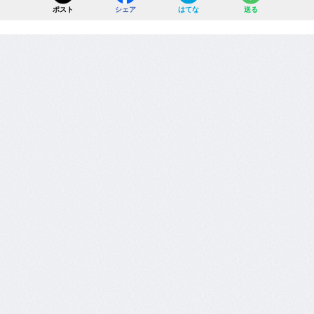
ポスト
シェア
はてな
送る