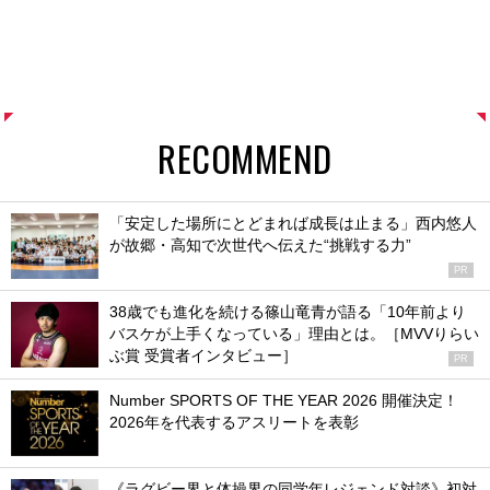
RECOMMEND
「安定した場所にとどまれば成長は止まる」西内悠人
が故郷・高知で次世代へ伝えた“挑戦する力”
PR
38歳でも進化を続ける篠山竜青が語る「10年前より
バスケが上手くなっている」理由とは。［MVVりらい
ぶ賞 受賞者インタビュー］
PR
Number SPORTS OF THE YEAR 2026 開催決定！
2026年を代表するアスリートを表彰
《ラグビー界と体操界の同学年レジェンド対談》初対