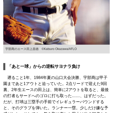
宇部商のエース田上昌徳 ©︎Katsuro Okazawa/AFLO
「あと一球」からの逆転サヨナラ負け
遡ること1年、1984年夏の山口大会決勝、宇部商は甲子
園まであと1アウトと迫っていた。2点リードで迎えた9回
裏、2年生エースの田上は、簡単に2アウトを取ると、最後
の打者もサードへのゴロに打ち取った……、はずだった。
だが、打球は三塁手の手前でイレギュラーバウンドする
と、そのグラブを弾いた。ランナー一塁。少しだけ嫌な予