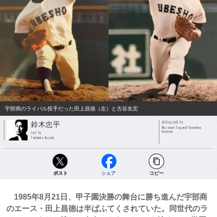
宇部商のライバル投手だった田上昌徳（左）と古谷友宏
photograph by
鈴木忠平
Masanori Tagami/Tomohiro
Furutani
text by
Tadahira Suzuki
ポスト
シェア
コピー
1985年8月21日、甲子園決勝の舞台に勝ち進んだ宇部商
のエース・田上昌徳は半ばふてくされていた。同世代のラ