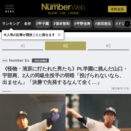
有料会員
毎日6時・11時・17時更新
ランキング
名作
#甲子園
#張本智和
#平野佳寿
#前田悠伍
#ドジャ
〉
×
今人気の記事が競技ごとに探せます
野球
高校野球
#1
#2
#3
Number Ex
BACK NUMBER
《怪物・清原に打たれた男たち》PL学園に挑んだ山口・
宇部商、2人の同級生投手の明暗「投げられないなら、
出ません」「決勝で先発するなんて全く…」
2022/08/21 17:26