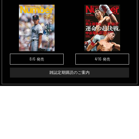
8/6
4/16
発売
発売
雑誌定期購読のご案内