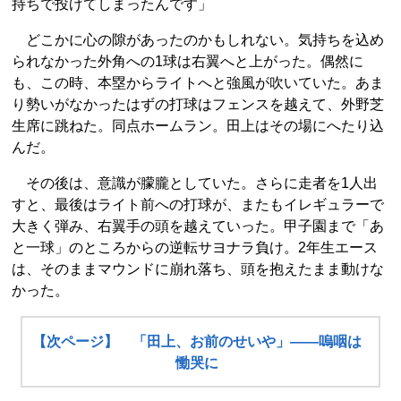
持ちで投げてしまったんです」
どこかに心の隙があったのかもしれない。気持ちを込め
られなかった外角への1球は右翼へと上がった。偶然に
も、この時、本塁からライトへと強風が吹いていた。あま
り勢いがなかったはずの打球はフェンスを越えて、外野芝
生席に跳ねた。同点ホームラン。田上はその場にへたり込
んだ。
その後は、意識が朦朧としていた。さらに走者を1人出
すと、最後はライト前への打球が、またもイレギュラーで
大きく弾み、右翼手の頭を越えていった。甲子園まで「あ
と一球」のところからの逆転サヨナラ負け。2年生エース
は、そのままマウンドに崩れ落ち、頭を抱えたまま動けな
かった。
【次ページ】 「田上、お前のせいや」――嗚咽は
慟哭に