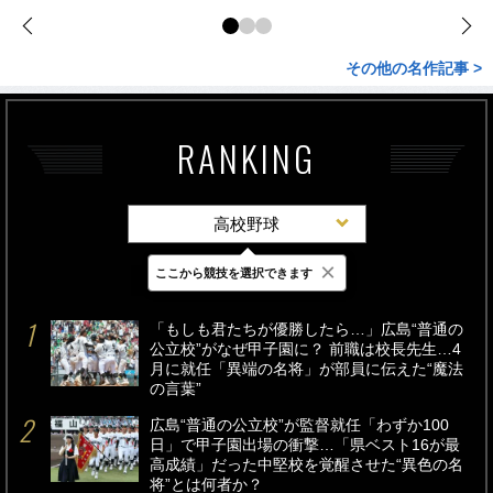
その他の名作記事 >
RANKING
高校野球
×
ここから競技を選択できます
最新
24時間
週間
「もしも君たちが優勝したら…」広島“普通の
公立校”がなぜ甲子園に？ 前職は校長先生…4
月に就任「異端の名将」が部員に伝えた“魔法
の言葉”
広島“普通の公立校”が監督就任「わずか100
日」で甲子園出場の衝撃…「県ベスト16が最
高成績」だった中堅校を覚醒させた“異色の名
将”とは何者か？