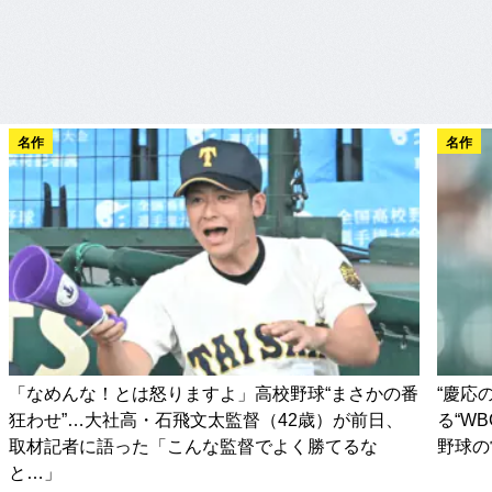
名作
名作
「なめんな！とは怒りますよ」高校野球“まさかの番
“慶応
狂わせ”…大社高・石飛文太監督（42歳）が前日、
る“W
取材記者に語った「こんな監督でよく勝てるな
野球の
と…」