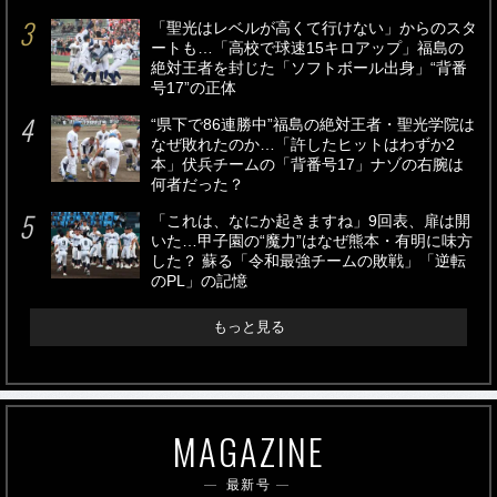
「聖光はレベルが高くて行けない」からのスタ
ートも…「高校で球速15キロアップ」福島の
絶対王者を封じた「ソフトボール出身」“背番
号17”の正体
“県下で86連勝中”福島の絶対王者・聖光学院は
なぜ敗れたのか…「許したヒットはわずか2
本」伏兵チームの「背番号17」ナゾの右腕は
何者だった？
「これは、なにか起きますね」9回表、扉は開
いた…甲子園の“魔力”はなぜ熊本・有明に味方
した？ 蘇る「令和最強チームの敗戦」「逆転
のPL」の記憶
もっと見る
MAGAZINE
最新号