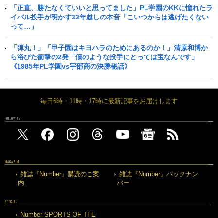
「正直、勝たなくていいと思ってました」PL学園のKKに憧れたラ
イバル投手が明かす33年越しの本音「こいつからは逃げたくない
って…」
「弾丸！」「甲子園はキヨハラのためにあるのか！」清原和博か
ら浴びた衝撃の2発「僕のような投手にとっては宝なんです」
《1985年PL学園vs宇部商の決勝秘話》
毎日6時・11時・17時に最新記事をお届けします
FOLLOW US
MAGAZINE
雑誌『Number』購読のご案
雑誌『Number』バックナン
内
バー
SPECIAL
Number SPORTS OF THE