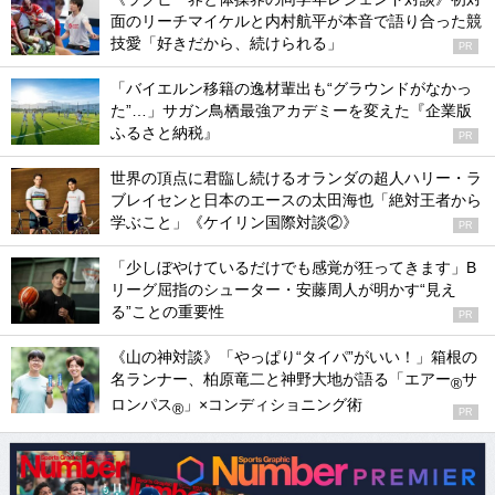
面のリーチマイケルと内村航平が本音で語り合った競
技愛「好きだから、続けられる」
PR
「バイエルン移籍の逸材輩出も“グラウンドがなかっ
た”…」サガン鳥栖最強アカデミーを変えた『企業版
ふるさと納税』
PR
世界の頂点に君臨し続けるオランダの超人ハリー・ラ
ブレイセンと日本のエースの太田海也「絶対王者から
学ぶこと」《ケイリン国際対談②》
PR
「少しぼやけているだけでも感覚が狂ってきます」B
リーグ屈指のシューター・安藤周人が明かす“見え
る”ことの重要性
PR
《山の神対談》「やっぱり“タイパ”がいい！」箱根の
名ランナー、柏原竜二と神野大地が語る「エアー
サ
®
ロンパス
」×コンディショニング術
®
PR