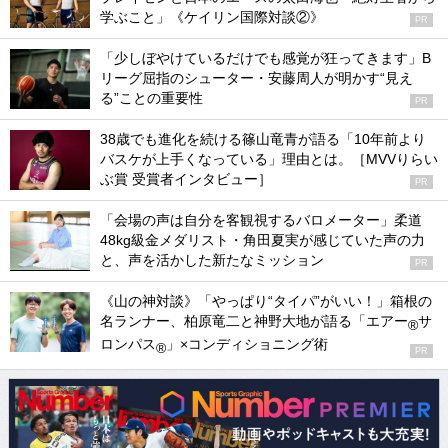
学ぶこと」《ケイリン国際対談②》
PR
「少しぼやけているだけでも感覚が狂ってきます」B
リーグ屈指のシューター・安藤周人が明かす“見え
る”ことの重要性
PR
38歳でも進化を続ける篠山竜青が語る「10年前より
バスケが上手くなっている」理由とは。［MVVりらい
ぶ賞 受賞者インタビュー］
PR
「会場の声は自分を客観視するバロメーター」柔道
48kg級金メダリスト・角田夏実が感じていた声の力
と、声を活かした新たなミッション
PR
《山の神対談》「やっぱり“タイパ”がいい！」箱根の
名ランナー、柏原竜二と神野大地が語る「エアー
サ
®
ロンパス
」×コンディショニング術
®
PR