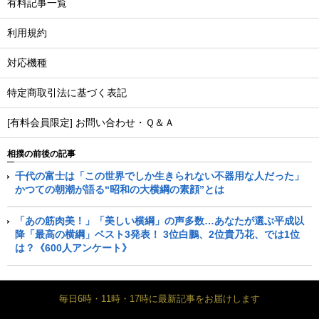
有料記事一覧
利用規約
対応機種
特定商取引法に基づく表記
[有料会員限定] お問い合わせ・Ｑ＆Ａ
相撲の前後の記事
千代の富士は「この世界でしか生きられない不器用な人だった」
かつての朝潮が語る“昭和の大横綱の素顔”とは
「あの筋肉美！」「美しい横綱」の声多数…あなたが選ぶ平成以
降「最高の横綱」ベスト3発表！ 3位白鵬、2位貴乃花、では1位
は？《600人アンケート》
毎日6時・11時・17時に最新記事をお届けします