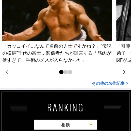
「カッコイイ…なんて名前の力士ですかね？」“伝説
「引導
の横綱”千代の富士…関係者たちが証言する「筋肉が
弟子・
硬すぎて、手術のメスが入らなかった」
関”が
その他の名作記事 >
RANKING
相撲