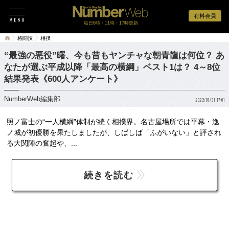
有料会員
毎日6時・11時・17時更新
格闘技
相撲
“最強の悪役”曙、今も昔もヤンチャな朝青龍は何位？ あ
なたが選ぶ平成以降「最高の横綱」ベスト1は？ 4～8位
結果発表《600人アンケート》
NumberWeb編集部
2022/07/31 17:01
照ノ富士の“一人横綱”体制が続く相撲界。名古屋場所では平幕・逸
ノ城が初優勝を果たしましたが、しばしば「ふがいない」と評され
る大関陣の奮起や、...
続きを読む