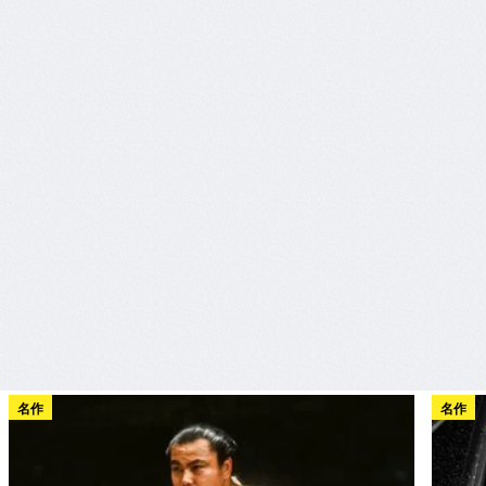
名作
名作