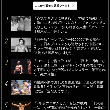
×
ここから競技を選択できます
最新
24時間
週間
「赤坂でヤクザに刺され…」39歳で急死した
力道山…その後継社長になり、ギャンブルで大
失敗したレスラー“知られざる人生”「アントニ
オ猪木が土下座した日」
「非合法ギャンブルで一晩2000万円を溶か
し…」日本プロレスから追放された“伝説のレ
スラー”豊登とは何者か？「“親方と不仲説”…
23歳で相撲界から消えた」
「TBSにまで借金取りが…」「路上生活者にな
った」説も…数千万円“ギャンブルの借金”で行
方不明になった伝説のプロレスラー、証言され
た「死の真相」
両横綱不調で波乱の名古屋場所…”最近の横綱
昇進条件が甘い”と言われるが、元大関・魁皇
は異論「逆なんですよ」
「7年前の早すぎる死…伝説の横綱・千代の富
士は、なぜ“鋼の肉体”を極められた？」一番の