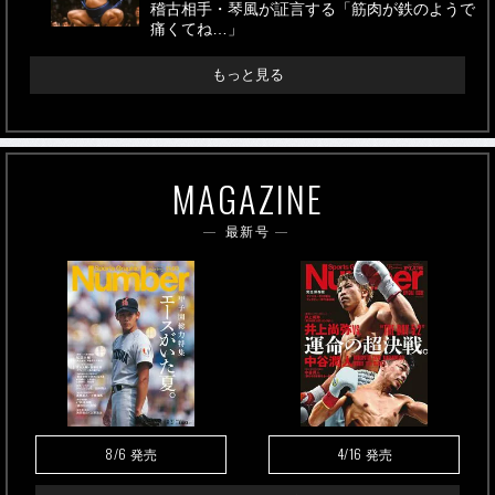
稽古相手・琴風が証言する「筋肉が鉄のようで
痛くてね…」
もっと見る
MAGAZINE
最新号
8/6
4/16
発売
発売