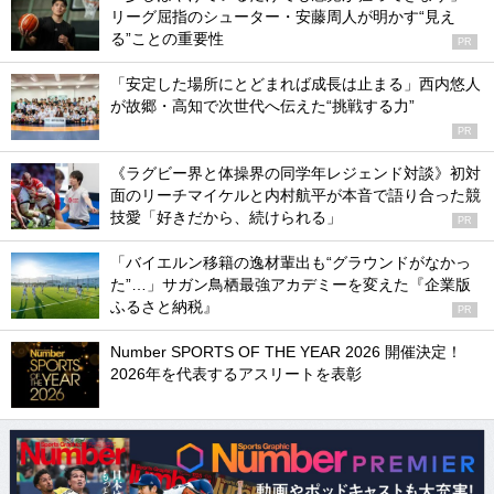
リーグ屈指のシューター・安藤周人が明かす“見え
る”ことの重要性
PR
「安定した場所にとどまれば成長は止まる」西内悠人
が故郷・高知で次世代へ伝えた“挑戦する力”
PR
《ラグビー界と体操界の同学年レジェンド対談》初対
面のリーチマイケルと内村航平が本音で語り合った競
技愛「好きだから、続けられる」
PR
「バイエルン移籍の逸材輩出も“グラウンドがなかっ
た”…」サガン鳥栖最強アカデミーを変えた『企業版
ふるさと納税』
PR
Number SPORTS OF THE YEAR 2026 開催決定！
2026年を代表するアスリートを表彰