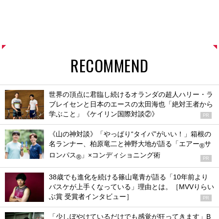
RECOMMEND
世界の頂点に君臨し続けるオランダの超人ハリー・ラ
ブレイセンと日本のエースの太田海也「絶対王者から
学ぶこと」《ケイリン国際対談②》
PR
《山の神対談》「やっぱり“タイパ”がいい！」箱根の
名ランナー、柏原竜二と神野大地が語る「エアー
サ
®
ロンパス
」×コンディショニング術
®
PR
38歳でも進化を続ける篠山竜青が語る「10年前より
バスケが上手くなっている」理由とは。［MVVりらい
ぶ賞 受賞者インタビュー］
PR
「少しぼやけているだけでも感覚が狂ってきます」B