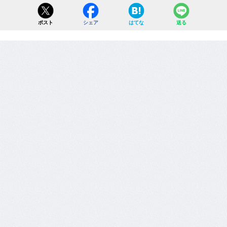
ポスト
シェア
はてな
送る