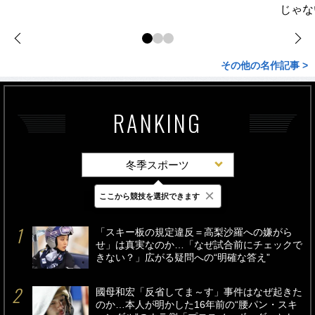
じゃな
その他の名作記事 >
RANKING
冬季スポーツ
×
ここから競技を選択できます
最新
24時間
週間
「スキー板の規定違反＝高梨沙羅への嫌がら
せ」は真実なのか…「なぜ試合前にチェックで
きない？」広がる疑問への“明確な答え”
國母和宏「反省してま～す」事件はなぜ起きた
のか…本人が明かした16年前の“腰パン・スキ