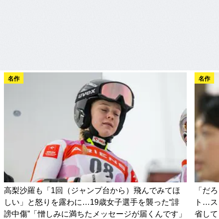
名作
名作
高梨沙羅も「1回（ジャンプ台から）飛んでみてほ
「だろ
しい」と怒りを露わに…19歳女子選手を襲った“誹
ト…ス
謗中傷”「憎しみに満ちたメッセージが届くんです」
省して