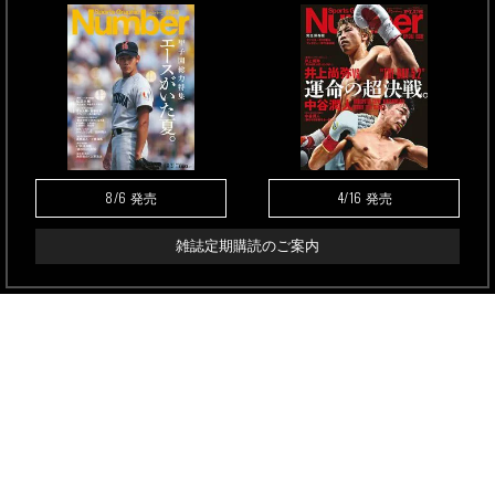
8/6
4/16
発売
発売
雑誌定期購読のご案内