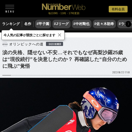
有料会員
毎日6時・11時・17時更新
ランキング
名作
#甲子園
#Jリーグ
#中村剛也
#佐々木朗希
#ラグ
〉
×
今人気の記事が競技ごとに探せます
冬季スポーツ
スキージャンプ
オリンピックへの道
BACK NUMBER
涙の失格、隠せない不安…それでもなぜ高梨沙羅25歳
は“現役続行”を決意したのか？ 再確認した“自分のため
に飛ぶ”覚悟
2022/06/23 17:00