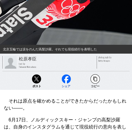
北京五輪では涙をのんだ高梨沙羅。それでも現役続行を表明した
photograph by
松原孝臣
Getty Images
text by
Takaomi Matsubara
ポスト
シェア
コピー
それは原点を確かめることができたからだったかもしれ
ない――。
6月17日、ノルディックスキー・ジャンプの高梨沙羅
は、自身のインスタグラムを通じて現役続行の意向を表し