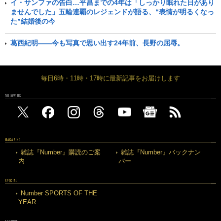
イ・サンファの告白…平昌までの4年は「しっかり眠れた日があり
ませんでした」五輪連覇のレジェンドが語る、“表情が明るくなっ
た”結婚後の今
葛西紀明――今も写真で思い出す24年前、長野の屈辱。
毎日6時・11時・17時に最新記事をお届けします
FOLLOW US
MAGAZINE
雑誌『Number』購読のご案
雑誌『Number』バックナン
内
バー
SPECIAL
Number SPORTS OF THE
YEAR