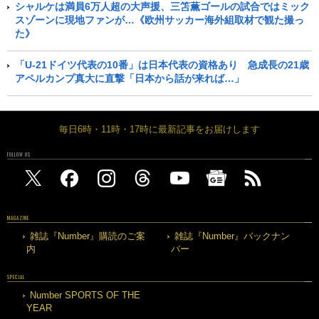
シャルケは満員6万人超の大声援、三笘薫ゴールの試合ではミック
スゾーンに現地ファンが…《欧州サッカー海外組取材で観た撮っ
た》
「U-21ドイツ代表の10番」は日本代表の資格あり 急成長の21歳
アペルカンプ真大に直撃「日本から話が来れば…」
毎日6時・11時・17時に最新記事をお届けします
FOLLOW US
MAGAZINE
雑誌『Number』購読のご案
雑誌『Number』バックナン
内
バー
SPECIAL
Number SPORTS OF THE
YEAR