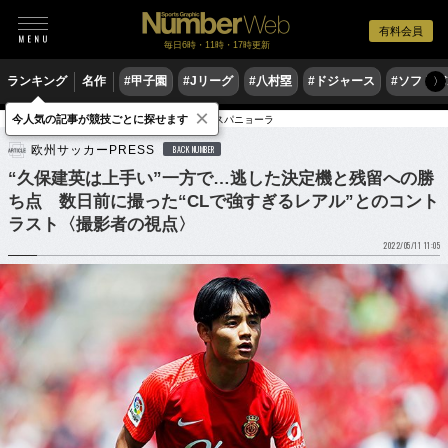
有料会員
毎日6時・11時・17時更新
ランキング
名作
#甲子園
#Jリーグ
#八村塁
#ドジャース
#ソフトバ
〉
×
今人気の記事が競技ごとに探せます
サッカー
海外サッカー
リーガ・エスパニョーラ
欧州サッカーPRESS
BACK NUMBER
“久保建英は上手い”一方で…逃した決定機と残留への勝
ち点 数日前に撮った“CLで強すぎるレアル”とのコント
ラスト〈撮影者の視点〉
2022/05/11 11:05