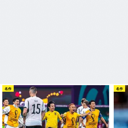
名作
名作