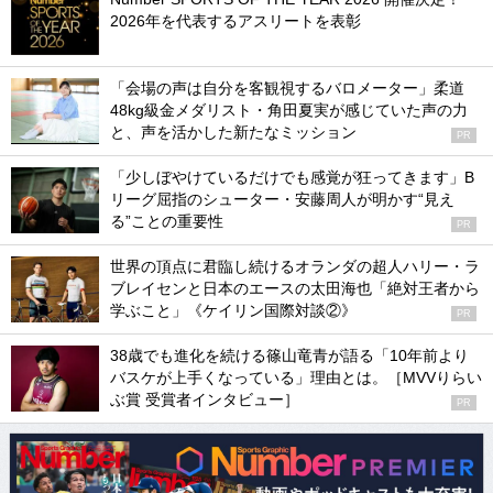
2026年を代表するアスリートを表彰
「会場の声は自分を客観視するバロメーター」柔道
48kg級金メダリスト・角田夏実が感じていた声の力
と、声を活かした新たなミッション
PR
「少しぼやけているだけでも感覚が狂ってきます」B
リーグ屈指のシューター・安藤周人が明かす“見え
る”ことの重要性
PR
世界の頂点に君臨し続けるオランダの超人ハリー・ラ
ブレイセンと日本のエースの太田海也「絶対王者から
学ぶこと」《ケイリン国際対談②》
PR
38歳でも進化を続ける篠山竜青が語る「10年前より
バスケが上手くなっている」理由とは。［MVVりらい
ぶ賞 受賞者インタビュー］
PR