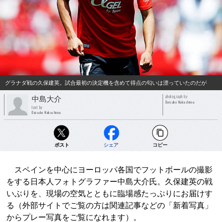
グラナダ戦の久保建英。試合最初の決定機を含めて得点の匂いは漂っていたのだが
photograph by
中島大介
Daisuke Nakashima
text by
Daisuke Nakashima
ポスト
シェア
コピー
スペインを中心にヨーロッパ各国でフットボールの撮影
をする日本人フォトグラファー中島大介氏。久保建英の戦
いぶりを、現場の空気とともに臨場感たっぷりにお届けす
る（外部サイトでご覧の方は関連記事などの「新着写真」
からプレー写真をご覧になれます）。