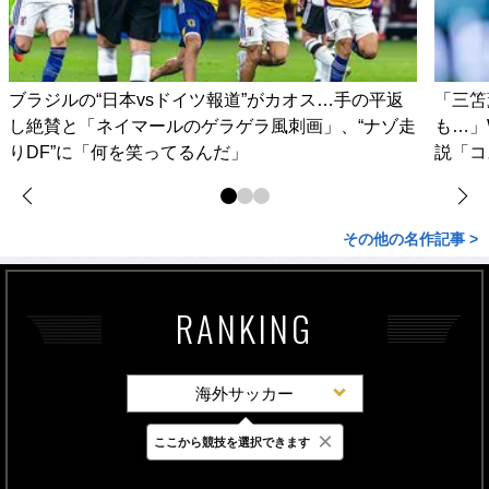
ブラジルの“日本vsドイツ報道”がカオス…手の平返
「三笘
し絶賛と「ネイマールのゲラゲラ風刺画」、“ナゾ走
も…」
りDF”に「何を笑ってるんだ」
説「コ
その他の名作記事 >
RANKING
海外サッカー
×
ここから競技を選択できます
最新
24時間
週間