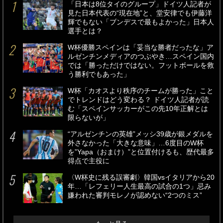
「日本は8位タイのグループ」ドイツ人記者が
見た日本代表の“現在地”と、堂安律でも伊藤洋
輝でもない「ブンデスで最もよかった」日本人
選手とは？
W杯優勝スペインは「妥当な勝者だったな」ア
ルゼンチンメディアのつぶやき…スペイン国内
では「勝っただけではない。フットボールを救
う勝利でもあった」
W杯「カオスより秩序のチームが勝った」こと
でトレンドはどう変わる？ ドイツ人記者が読
む「スペインサッカーがこの先10年正解とは
限らないが」
“アルゼンチンの英雄”メッシ39歳が銀メダルを
外さなかった「大きな意味」…6度目のW杯
を”Yapa（おまけ）”と位置付けるも、歴代最多
得点で主役に
〈W杯史に残る誤審劇〉韓国vsイタリアから20
年…「レフェリー人生最高の試合の1つ」忌み
嫌われた審判モレノが認めない“2つのミス”