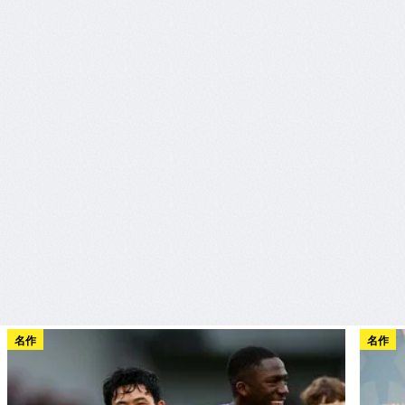
名作
名作