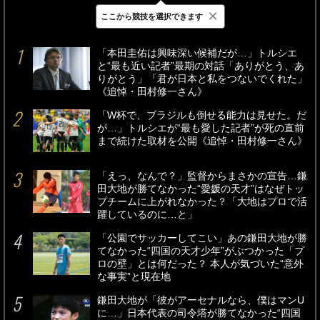
×
ここから競技を選択できます
最新
24時間
週間
「本田圭佑は興味深い候補だが…」トルシエ
と“最も近い記者”最期の対話「ありがとう、あ
りがとう」「君が日本と私をつないでくれた」
《追悼・田村修一さん》
「W杯で、ブラジルも倒せる能力は見せた。だ
が…」トルシエが“最も愛した記者”が死の直前
まで続けた取材を公開《追悼・田村修一さん》
「えっ、なんで？」監督からまさかの宣告…鎌
田大地が勝てなかった“愛媛の天才”はなぜトッ
プチームに上がれなかった？「大地はプロで活
躍しているのに…と」
「公園でサッカーしてこい」あの鎌田大地が勝
てなかった“四国の天才少年”がぶつかった「プ
ロの壁」とは何だった？ 本人が気づいた“意外
な事実”と現在地
鎌田大地が「彼がアーセナルなら、僕はマンU
に…」日本代表の司令塔が勝てなかった“四国