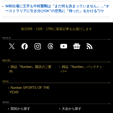
W杯出場に王手も中村憲剛は「まだ何も決まっていません」…“オ
ーストラリアに引き分けOK”の空気に「待った」をかけるワケ
毎日6時・11時・17時に最新記事をお届けします
FOLLOW US
MAGAZINE
雑誌『Number』購読のご案
雑誌『Number』バックナン
内
バー
SPECIAL
Number SPORTS OF THE
YEAR
ARCHIVE
競技から探す
大会から探す