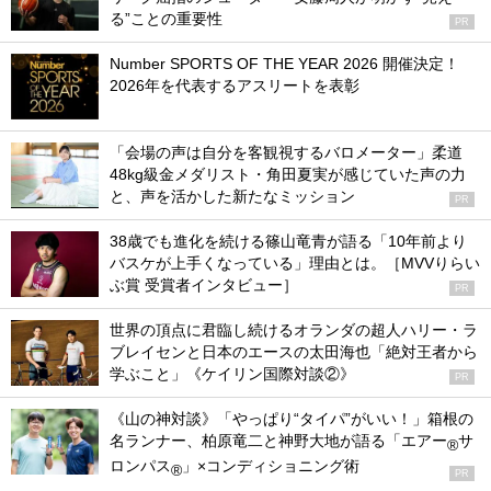
る”ことの重要性
PR
Number SPORTS OF THE YEAR 2026 開催決定！
2026年を代表するアスリートを表彰
「会場の声は自分を客観視するバロメーター」柔道
48kg級金メダリスト・角田夏実が感じていた声の力
と、声を活かした新たなミッション
PR
38歳でも進化を続ける篠山竜青が語る「10年前より
バスケが上手くなっている」理由とは。［MVVりらい
ぶ賞 受賞者インタビュー］
PR
世界の頂点に君臨し続けるオランダの超人ハリー・ラ
ブレイセンと日本のエースの太田海也「絶対王者から
学ぶこと」《ケイリン国際対談②》
PR
《山の神対談》「やっぱり“タイパ”がいい！」箱根の
名ランナー、柏原竜二と神野大地が語る「エアー
サ
®
ロンパス
」×コンディショニング術
®
PR