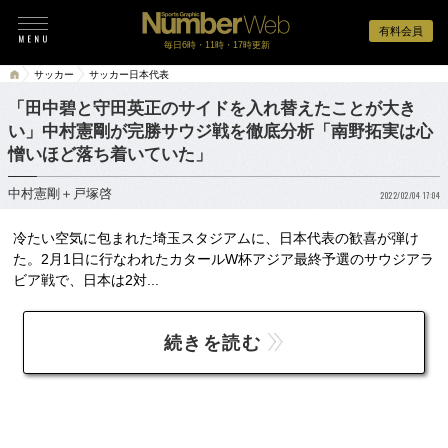
有料会員
毎日6時・11時・17時更新
サッカー
サッカー日本代表
「田中碧と守田英正のサイドを入れ替えたことが大き
い」中村憲剛が完勝サウジ戦を徹底分析「南野拓実は心
憎いほど落ち着いていた」
中村憲剛＋戸塚啓
2022/02/04 17:04
冷たい空気に包まれた埼玉スタジアムに、日本代表の歓喜が弾け
た。2月1日に行なわれたカタールW杯アジア最終予選のサウジアラ
ビア戦で、日本は2対...
続きを読む