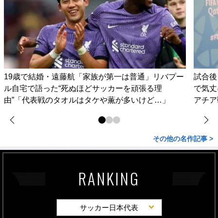
19歳で結婚・遠藤航「家族が第一は普通」リバプー
試合後
ル自宅で語った“死ぬほどサッカーを頑張る理
で気丈
由”「代表戦のタオルはタケや薫が多いけど…」
アチア
その他の名作記事 >
RANKING
サッカー日本代表