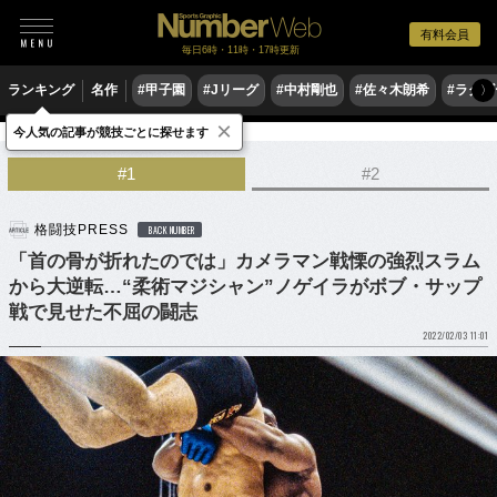
有料会員
毎日6時・11時・17時更新
ランキング
名作
#甲子園
#Jリーグ
#中村剛也
#佐々木朗希
#ラグ
〉
×
今人気の記事が競技ごとに探せます
格闘技
その他
#1
#2
格闘技PRESS
BACK NUMBER
「首の骨が折れたのでは」カメラマン戦慄の強烈スラム
から大逆転…“柔術マジシャン”ノゲイラがボブ・サップ
戦で見せた不屈の闘志
2022/02/03 11:01