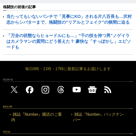
格闘技の前後の記事
当たってもいないパンチで「見事にKO」される片八百長も…沢村
忠からシバターまで、格闘技の“リアルとフェイク”の狭間に迫る
「万全の状態ならヒョードルにも…」“千の技を持つ男”ノゲイラ
はカメラマンの質問にどう答えた？ 豪快な「すっぽかし」エピソ
ードも
毎日6時・11時・17時に最新記事をお届けします
FOLLOW US
MAGAZINE
雑誌『Number』購読のご案
雑誌『Number』バックナン
内
バー
SPECIAL