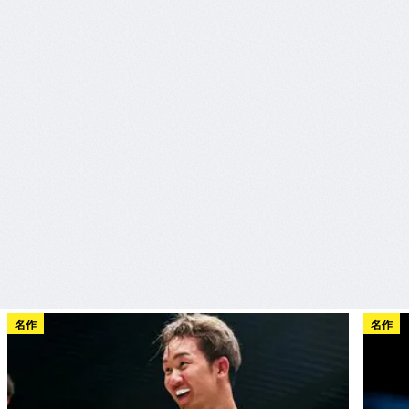
名作
名作