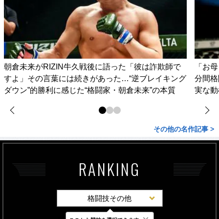
朝倉未来がRIZIN牛久戦後に語った「彼は詐欺師で
「お母
すよ」その言葉には続きがあった…“逆ブレイキング
分間格
ダウン”的勝利に感じた“格闘家・朝倉未来”の本質
実な動
その他の名作記事 >
RANKING
格闘技その他