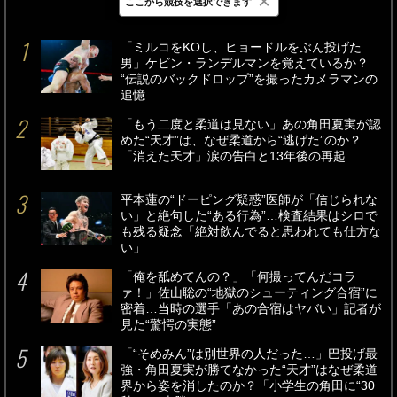
×
ここから競技を選択できます
最新
24時間
週間
「ミルコをKOし、ヒョードルをぶん投げた
男」ケビン・ランデルマンを覚えているか？
“伝説のバックドロップ”を撮ったカメラマンの
追憶
「もう二度と柔道は見ない」あの角田夏実が認
めた“天才”は、なぜ柔道から“逃げた”のか？
「消えた天才」涙の告白と13年後の再起
平本蓮の“ドーピング疑惑”医師が「信じられな
い」と絶句した“ある行為”…検査結果はシロで
も残る疑念「絶対飲んでると思われても仕方な
い」
「俺を舐めてんの？」「何撮ってんだコラ
ァ！」佐山聡の“地獄のシューティング合宿”に
密着…当時の選手「あの合宿はヤバい」記者が
見た“驚愕の実態”
「“そめみん”は別世界の人だった…」巴投げ最
強・角田夏実が勝てなかった“天才”はなぜ柔道
界から姿を消したのか？「小学生の角田に“30