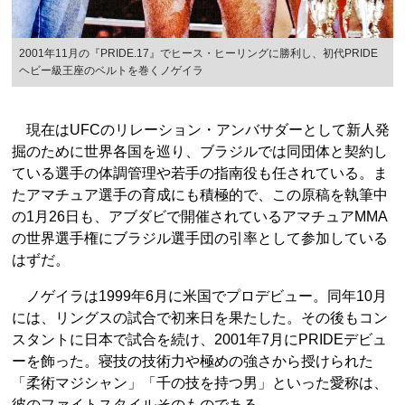
2001年11月の『PRIDE.17』でヒース・ヒーリングに勝利し、初代PRIDE
ヘビー級王座のベルトを巻くノゲイラ
現在はUFCのリレーション・アンバサダーとして新人発
掘のために世界各国を巡り、ブラジルでは同団体と契約し
ている選手の体調管理や若手の指南役も任されている。ま
たアマチュア選手の育成にも積極的で、この原稿を執筆中
の1月26日も、アブダビで開催されているアマチュアMMA
の世界選手権にブラジル選手団の引率として参加している
はずだ。
ノゲイラは1999年6月に米国でプロデビュー。同年10月
には、リングスの試合で初来日を果たした。その後もコン
スタントに日本で試合を続け、2001年7月にPRIDEデビュ
ーを飾った。寝技の技術力や極めの強さから授けられた
「柔術マジシャン」「千の技を持つ男」といった愛称は、
彼のファイトスタイルそのものである。