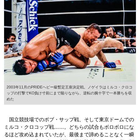
2003年11月のPRIDEヘビー級暫定王座決定戦。ノゲイラはミルコ・クロコ
ップの打撃でKO負け寸前にまで陥りながら、逆転の腕十字で一本勝ちを収
めた
国立競技場でのボブ・サップ戦、そして東京ドームでの
ミルコ・クロコップ戦……。どちらの試合もボロボロにな
るほど攻め込まれていたが、最後まで諦めることなく一瞬