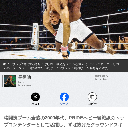
ボブ・サップの怪力で持ち上げられ、強烈なスラムを食らうアントニオ・ホドリゴ・
ノゲイラ。ダメージは甚大だったが、2ラウンドに劇的な一本勝ちを収めた
photograph by
長尾迪
Susumu Nagao
text by
Susumu Nagao
ポスト
シェア
コピー
格闘技ブーム全盛の2000年代、PRIDEヘビー級戦線のトッ
プコンテンダーとして活躍し、ずば抜けたグラウンドスキ