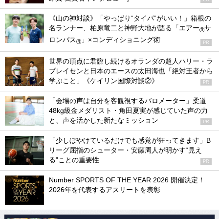
《山の神対談》「やっぱり“タイパ”がいい！」箱根の
名ランナー、柏原竜二と神野大地が語る「エアー
サ
®
ロンパス
」×コンディショニング術
®
PR
世界の頂点に君臨し続けるオランダの超人ハリー・ラ
ブレイセンと日本のエースの太田海也「絶対王者から
学ぶこと」《ケイリン国際対談②》
PR
「会場の声は自分を客観視するバロメーター」柔道
48kg級金メダリスト・角田夏実が感じていた声の力
と、声を活かした新たなミッション
PR
「少しぼやけているだけでも感覚が狂ってきます」B
リーグ屈指のシューター・安藤周人が明かす“見え
る”ことの重要性
PR
Number SPORTS OF THE YEAR 2026 開催決定！
2026年を代表するアスリートを表彰