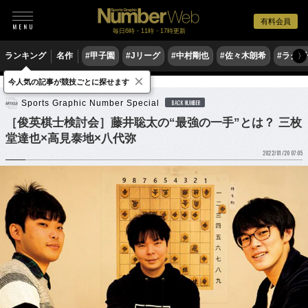
有料会員
毎日6時・11時・17時更新
ランキング
名作
#甲子園
#Jリーグ
#中村剛也
#佐々木朗希
#ラグ
〉
×
今人気の記事が競技ごとに探せます
ゲーム
将棋
Sports Graphic Number Special
BACK NUMBER
［俊英棋士検討会］藤井聡太の“最強の一手”とは？ 三枚
堂達也×高見泰地×八代弥
2022/01/20 07:05