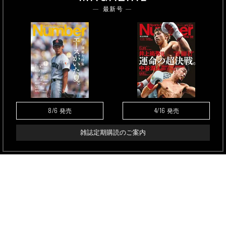
最新号
8/6
4/16
発売
発売
雑誌定期購読のご案内