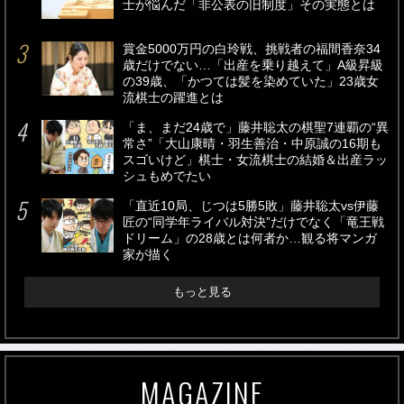
士が悩んだ「非公表の旧制度」その実態とは
賞金5000万円の白玲戦、挑戦者の福間香奈34
歳だけでない…「出産を乗り越えて」A級昇級
の39歳、「かつては髪を染めていた」23歳女
流棋士の躍進とは
「ま、まだ24歳で」藤井聡太の棋聖7連覇の“異
常さ”「大山康晴・羽生善治・中原誠の16期も
スゴいけど」棋士・女流棋士の結婚＆出産ラッ
シュもめでたい
「直近10局、じつは5勝5敗」藤井聡太vs伊藤
匠の“同学年ライバル対決”だけでなく「竜王戦
ドリーム」の28歳とは何者か…観る将マンガ
家が描く
もっと見る
MAGAZINE