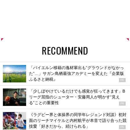
RECOMMEND
「バイエルン移籍の逸材輩出も“グラウンドがなかっ
た”…」サガン鳥栖最強アカデミーを変えた『企業版
ふるさと納税』
PR
「少しぼやけているだけでも感覚が狂ってきます」B
リーグ屈指のシューター・安藤周人が明かす“見え
る”ことの重要性
PR
《ラグビー界と体操界の同学年レジェンド対談》初対
面のリーチマイケルと内村航平が本音で語り合った競
技愛「好きだから、続けられる」
PR