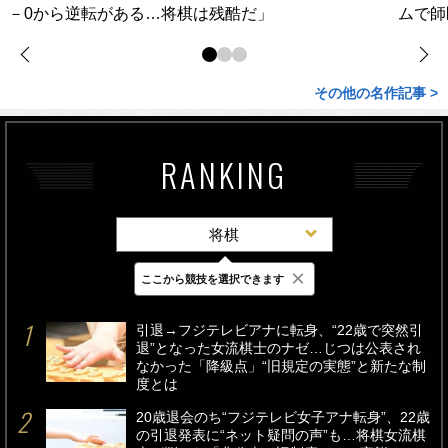
－0から逆転がある…将棋は残酷だ」
ムで師
その他の名作記事 >
RANKING
将棋
×
ここから競技を選択できます
最新
24時間
週間
引退→フジテレビアナに転身、“22歳で突然引
退”となった女流棋士のナゼ…じつは公表され
なかった「降級点」“旧規定の実態”と新たな制
度とは
20歳退会のち“フジテレビ女子アナ転身”、22歳
の引退発表に“ネット疑問の声”も…将棋女流棋