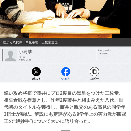
左から八代弥、高見泰地、三枚堂達也
photograph by
小島渉
Kanekoyama
text by
Wataru Kojima
ポスト
シェア
コピー
鋭い攻め将棋で藤井にプロ2度目の黒星をつけた三枚堂、
相矢倉戦を得意とし、昨年2度藤井と相まみえた八代、世
代初のタイトルを獲得し、藤井と親交のある高見の同学年
3棋士が集結。解説にも定評がある9学年上の実力派が四冠
王の“絶妙手”について大いに語り合った。