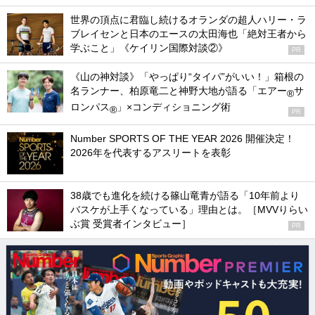
世界の頂点に君臨し続けるオランダの超人ハリー・ラ
ブレイセンと日本のエースの太田海也「絶対王者から
学ぶこと」《ケイリン国際対談②》
PR
《山の神対談》「やっぱり“タイパ”がいい！」箱根の
名ランナー、柏原竜二と神野大地が語る「エアー
サ
®
ロンパス
」×コンディショニング術
®
PR
Number SPORTS OF THE YEAR 2026 開催決定！
2026年を代表するアスリートを表彰
38歳でも進化を続ける篠山竜青が語る「10年前より
バスケが上手くなっている」理由とは。［MVVりらい
ぶ賞 受賞者インタビュー］
PR