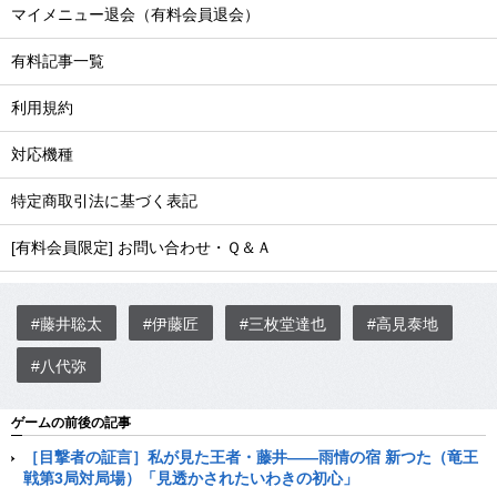
マイメニュー退会（有料会員退会）
有料記事一覧
利用規約
対応機種
特定商取引法に基づく表記
[有料会員限定] お問い合わせ・Ｑ＆Ａ
#藤井聡太
#伊藤匠
#三枚堂達也
#高見泰地
#八代弥
ゲームの前後の記事
［目撃者の証言］私が見た王者・藤井――雨情の宿 新つた（竜王
戦第3局対局場）「見透かされたいわきの初心」