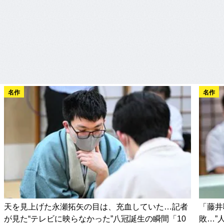
名作
名作
天を見上げた永瀬拓矢の目は、充血していた…記者
「藤井
が見た“テレビに映らなかった”八冠誕生の瞬間「10
敗…”