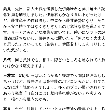
高見
先日、新人王戦を優勝した伊藤匠君と藤井竜王の記
念対局を解説しました。伊藤君もかなり食い下がったけ
ど、藤井竜王の貫録勝ち。中盤から藤井優勢になり、そこ
から安全勝ちではなくぎりぎりしのぐ危険な順を選ぶんで
す。サーカスみたいな攻防が続いても、確かにソフトの評
価値は落ちないし、藤井さんに聞いたら「何となく大丈夫
と思った」といってた（苦笑）。伊藤君もしょんぼりして
いた気がする。
八代
同じ負けでも、相手に際どいところを通されての負
けはかなり堪えますよ。
三枚堂
駒がいっぱいぶつかると複雑で人間は処理落ちし
ちゃうけど、藤井さんは高性能のパソコンみたい。何でこ
んなに速く読めるんでしょう。多くのプロが驚かされたで
あろう発言「（自分には）脳内将棋盤がない」を考える
と、根本から違うのかも。
高見
ただ、対局していないときは普通の青年ですよ。昨