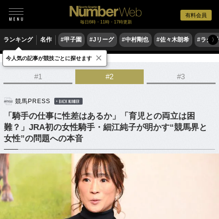
有料会員
毎日6時・11時・17時更新
ランキング
名作
#甲子園
#Jリーグ
#中村剛也
#佐々木朗希
#ラグ
〉
×
今人気の記事が競技ごとに探せます
競馬
#1
#2
#3
競馬PRESS
BACK NUMBER
「騎手の仕事に性差はあるか」「育児との両立は困
難？」JRA初の女性騎手・細江純子が明かす“競馬界と
女性”の問題への本音