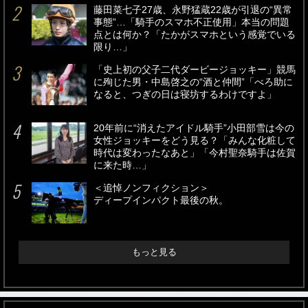
藤田菜七子27歳、永野猛蔵22歳が引退の“異常
事態”…「騎手のスマホ不正使用」本当の問題
点とは何か？「たかがスマホという感覚でいる
限り…」
「史上初の父子二代ダービージョッキー」競馬
に殉じた男・中島啓之の“酒と仲間”「べろ助に
なると、つぎの日は寝坊するわけですよ」
20年前に“消えたアイドル騎手”小田部雪は今の
女性ジョッキーをどう見る？「みんな化粧して
時代は変わったなあと」「今村聖奈騎手は佐賀
に来た時…」
＜追悼ノンフィクション＞
ディープインパクト最後の秋。
もっと見る