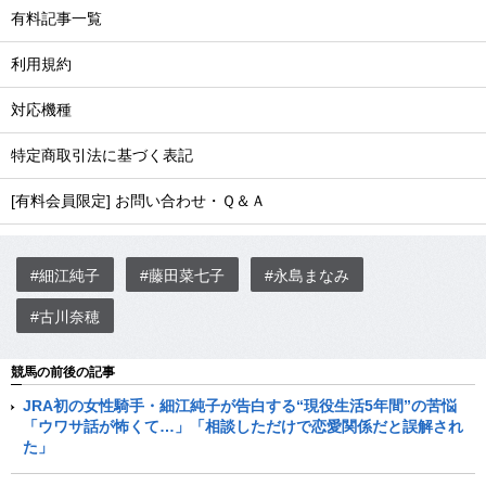
有料記事一覧
利用規約
対応機種
特定商取引法に基づく表記
[有料会員限定] お問い合わせ・Ｑ＆Ａ
#細江純子
#藤田菜七子
#永島まなみ
#古川奈穂
競馬の前後の記事
JRA初の女性騎手・細江純子が告白する“現役生活5年間”の苦悩
「ウワサ話が怖くて…」「相談しただけで恋愛関係だと誤解され
た」