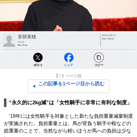
photograph by
音部美穂
Keiji Ishikawa
text by
Miho Otobe
ポスト
シェア
コピー
2
/3
ページ目
この記事を1ページ目から読む
“永久的に2kg減”は「女性騎手に非常に有利な制度」
‘19年には女性騎手を対象とした新たな負担重量減量制度
が実施された。負担重量とは、馬が背負う騎手や鞍などの
総重量のことで、当然ながら軽いほうが馬への負担は少な