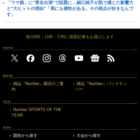
「ウマ娘」に“実名出演”で話題に…細江純子が肌で感じた影響力
と“大ヒットの理由”「馬にも個性がある。その視点が好きなんで
す」
毎日6時・11時・17時に最新記事をお届けします
FOLLOW US
MAGAZINE
雑誌『Number』購読のご案
雑誌『Number』バックナン
内
バー
SPECIAL
Number SPORTS OF THE
YEAR
ARCHIVE
競技から探す
大会から探す