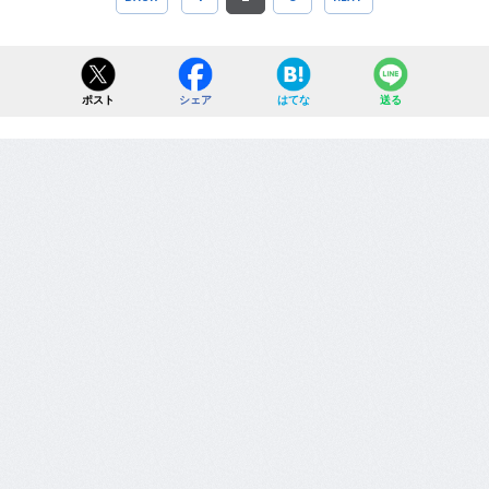
ポスト
シェア
はてな
送る