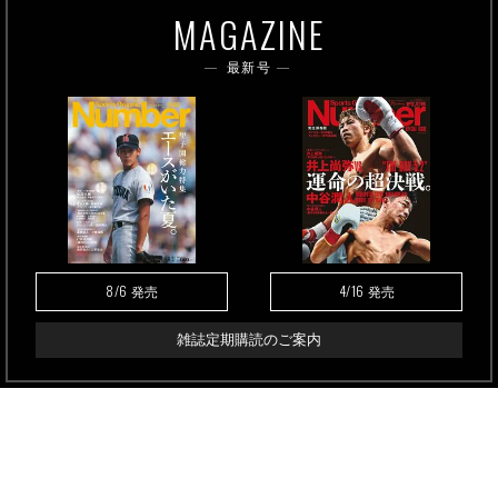
MAGAZINE
最新号
8/6
4/16
発売
発売
雑誌定期購読のご案内