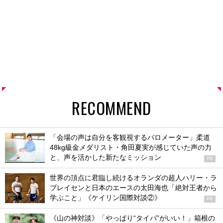
RECOMMEND
「会場の声は自分を客観視するバロメーター」柔道
48kg級金メダリスト・角田夏実が感じていた声の力
と、声を活かした新たなミッション
PR
世界の頂点に君臨し続けるオランダの超人ハリー・ラ
ブレイセンと日本のエースの太田海也「絶対王者から
学ぶこと」《ケイリン国際対談②》
PR
《山の神対談》「やっぱり“タイパ”がいい！」箱根の