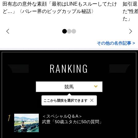
田有志の意外な素顔「最初はLINEもスルーしてたけ
如引退
ど…」〈バレー界のビッグカップル秘話〉
た“性
た」
その他の名作記事 >
RANKING
競馬
×
ここから競技を選択できます
最新
24時間
週間
＜スペシャルQ＆A＞
武豊「50歳ユタカに50の質問」