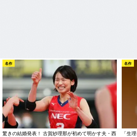
名作
名作
驚きの結婚発表！ 古賀紗理那が初めて明かす夫・西
「生理