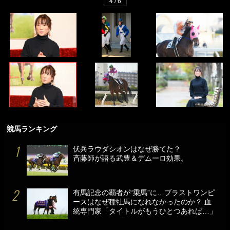
4 / 6
競馬ランキング
伏兵ラウダシオンはなぜ勝てた？
斉藤師が語る武豊＆デムーロ効果。
有馬記念の覇者が“乗馬”に…ブラストワンピ
ースはなぜ種牡馬になれなかったのか？ 血
統専門家「タイトルがもうひとつあれば…」