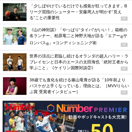
「少しぼやけているだけでも感覚が狂ってきます」B
リーグ屈指のシューター・安藤周人が明かす“見え
る”ことの重要性
PR
《山の神対談》「やっぱり“タイパ”がいい！」箱根の
名ランナー、柏原竜二と神野大地が語る「エアー
サ
®
ロンパス
」×コンディショニング術
®
PR
世界の頂点に君臨し続けるオランダの超人ハリー・ラ
ブレイセンと日本のエースの太田海也「絶対王者から
学ぶこと」《ケイリン国際対談②》
PR
38歳でも進化を続ける篠山竜青が語る「10年前より
バスケが上手くなっている」理由とは。［MVVりらい
ぶ賞 受賞者インタビュー］
PR