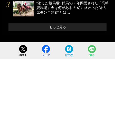
“消えた競馬場” 群馬で80年間愛された「高崎
競馬場」今は何がある？ 幻に終わった“ホリ
エモン再建案”とは…
もっと見る
ポスト
シェア
はてな
送る