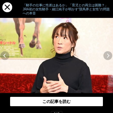
「騎手の仕事に性差はあるか」「育児との両立は困難？」
JRA初の女性騎手・細江純子が明かす“競馬界と女性”の問題
への本音
この記事を読む