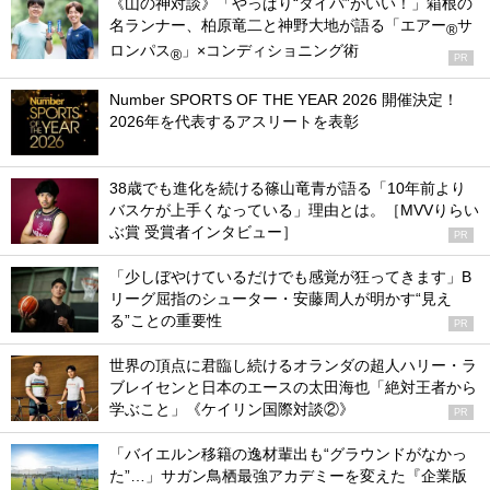
《山の神対談》「やっぱり“タイパ”がいい！」箱根の
名ランナー、柏原竜二と神野大地が語る「エアー
サ
®
ロンパス
」×コンディショニング術
®
PR
Number SPORTS OF THE YEAR 2026 開催決定！
2026年を代表するアスリートを表彰
38歳でも進化を続ける篠山竜青が語る「10年前より
バスケが上手くなっている」理由とは。［MVVりらい
ぶ賞 受賞者インタビュー］
PR
「少しぼやけているだけでも感覚が狂ってきます」B
リーグ屈指のシューター・安藤周人が明かす“見え
る”ことの重要性
PR
世界の頂点に君臨し続けるオランダの超人ハリー・ラ
ブレイセンと日本のエースの太田海也「絶対王者から
学ぶこと」《ケイリン国際対談②》
PR
「バイエルン移籍の逸材輩出も“グラウンドがなかっ
た”…」サガン鳥栖最強アカデミーを変えた『企業版