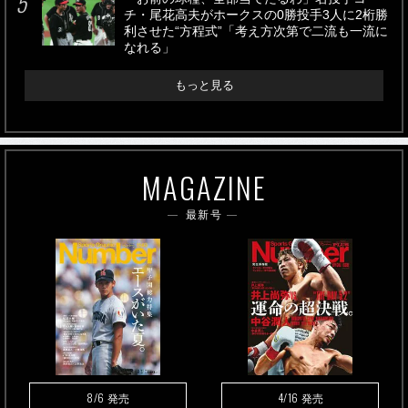
チ・尾花高夫がホークスの0勝投手3人に2桁勝
利させた“方程式”「考え方次第で二流も一流に
なれる」
もっと見る
MAGAZINE
最新号
8/6
4/16
発売
発売