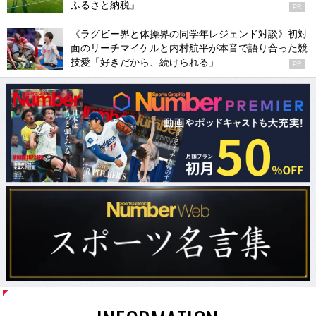
ふるさと納税』
PR
《ラグビー界と体操界の同学年レジェンド対談》初対
面のリーチマイケルと内村航平が本音で語り合った競
技愛「好きだから、続けられる」
PR