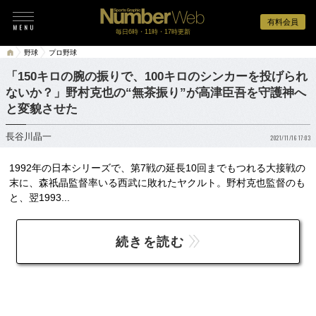
有料会員
毎日6時・11時・17時更新
野球
プロ野球
「150キロの腕の振りで、100キロのシンカーを投げられ
ないか？」野村克也の“無茶振り”が高津臣吾を守護神へ
と変貌させた
長谷川晶一
2021/11/16 17:03
1992年の日本シリーズで、第7戦の延長10回までもつれる大接戦の
末に、森祇晶監督率いる西武に敗れたヤクルト。野村克也監督のも
と、翌1993...
続きを読む