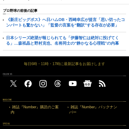
プロ野球の前後の記事
《新庄ビッグボス》へ日ハムOB・西崎幸広が提言「思い切ったコ
ンバートも驚かない」「監督の言葉を“翻訳”する存在が必要」
日本シリーズ絶望が報じられても「伊藤智仁は絶対に投げてく
る」…森祇晶と野村克也、名将同士の“静かなる心理戦”の内幕
毎日6時・11時・17時に最新記事をお届けします
FOLLOW US
MAGAZINE
雑誌『Number』購読のご案
雑誌『Number』バックナン
内
バー
SPECIAL