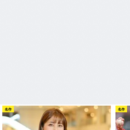
名作
名作