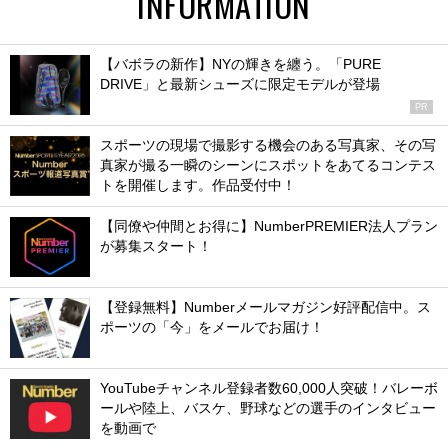
INFORMATION
【バボラの新作】NYの輝きを纏う。「PURE
DRIVE」と最新シューズに限定モデルが登場
PR
スポーツの現場で撮影する機会のある写真家、その写
真家が撮る一瞬のシーンにスポットをあてるコンテス
トを開催します。作品受付中！
【同僚や仲間とお得に】NumberPREMIER法人プラン
が募集スタート！
【登録無料】Numberメールマガジン好評配信中。ス
ポーツの「今」をメールでお届け！
YouTubeチャンネル登録者数60,000人突破！バレーボ
ールや陸上、バスケ、野球などの選手のインタビュー
を動画で