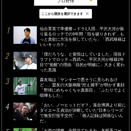
プロ野球
×
ここから競技を選択できます
最新
24時間
週間
仙台育英で準優勝→ドラ1入団…平沢大河が振
り返るロッテでの9年間「殻を破りきれず…も
っと貪欲に方法を探していたら」「西武移籍は
いいキッカケ」
「僕だろうな、と覚悟はしていました」現役ド
ラフトでロッテ→西武へ…平沢大河が移籍2年
目で“覚醒”の理由「目的が明確に」大きく変わ
った意識
森友哉は「ヤンキーで悪そうに見られるけ
ど…」盟友の大阪桐蔭“控え捕手”が明かす素顔
「野球にめちゃくちゃ真面目」「ふたりでよく
喧嘩もした」
「おい、ノーヒットだぞ？」落合博満より前に
ダイエー王貞治が決断していた“日本シリーズ
で無安打投手交代”…「個人記録は関係ないん
だ」
「お前の球種、全部当てたるわ」名投手コー