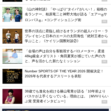
《山の神対談》「やっぱり“タイパ”がいい！」箱根の
名ランナー、柏原竜二と神野大地が語る「エアー
サ
®
ロンパス
」×コンディショニング術
®
PR
世界の頂点に君臨し続けるオランダの超人ハリー・ラ
ブレイセンと日本のエースの太田海也「絶対王者から
学ぶこと」《ケイリン国際対談②》
PR
「会場の声は自分を客観視するバロメーター」柔道
48kg級金メダリスト・角田夏実が感じていた声の力
と、声を活かした新たなミッション
PR
Number SPORTS OF THE YEAR 2026 開催決定！
2026年を代表するアスリートを表彰
38歳でも進化を続ける篠山竜青が語る「10年前より
バスケが上手くなっている」理由とは。［MVVりらい
ぶ賞 受賞者インタビュー］
PR