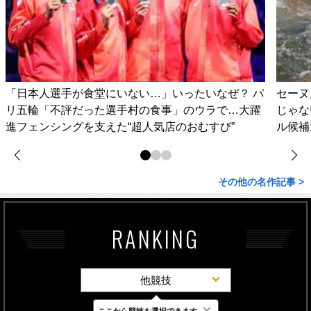
「日本人選手が食堂にいない…」いったいなぜ？ パ
セーヌ
リ五輪「不評だった選手村の食事」のウラで…大躍
じゃな
進フェンシングを支えた“超人気店のおむすび”
ル候補
その他の名作記事 >
RANKING
他競技
×
ここから競技を選択できます