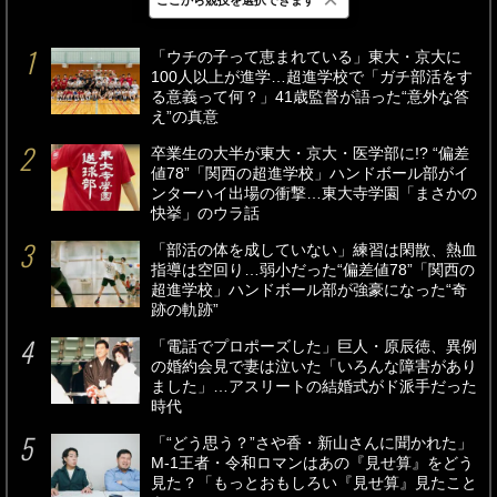
最新
24時間
週間
「ウチの子って恵まれている」東大・京大に
100人以上が進学…超進学校で「ガチ部活をす
る意義って何？」41歳監督が語った“意外な答
え”の真意
卒業生の大半が東大・京大・医学部に!? “偏差
値78”「関西の超進学校」ハンドボール部がイ
ンターハイ出場の衝撃…東大寺学園「まさかの
快挙」のウラ話
「部活の体を成していない」練習は閑散、熱血
指導は空回り…弱小だった“偏差値78”「関西の
超進学校」ハンドボール部が強豪になった“奇
跡の軌跡”
「電話でプロポーズした」巨人・原辰徳、異例
の婚約会見で妻は泣いた「いろんな障害があり
ました」…アスリートの結婚式がド派手だった
時代
「“どう思う？”さや香・新山さんに聞かれた」
M-1王者・令和ロマンはあの『見せ算』をどう
見た？「もっとおもしろい『見せ算』見たこと