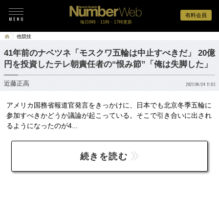
有料会員
毎日6時・11時・17時更新
他競技
41年前のナベツネ「モスクワ五輪は中止すべきだ」 20億
円を投資したテレ朝責任者の“恨み節”「俺は失脚した」
近藤正高
2021/04/24 11:03
アメリカ国務省報道官発言をきっかけに、日本でも北京冬季五輪に
参加すべきかどうか議論が起こっている。そこで引き合いに出され
るようになったのが4...
続きを読む