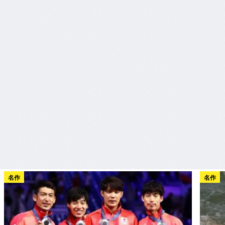
名作
名作