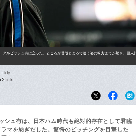
に、ダルビッシュ有は立った。ところが普段とまるで違う姿に味方までが驚き、巨人
raph by
 Sanuki
ビッシュ有は、日本ハム時代も絶対的存在として君臨
ドラマを紡ぎだした。驚愕のピッチングを目撃した