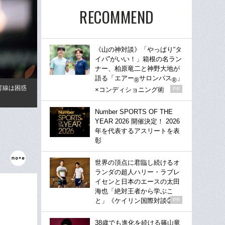
RECOMMEND
《山の神対談》「やっぱり“タ
イパ”がいい！」箱根の名ラン
ナー、柏原竜二と神野大地が
語る「エアー
サロンパス
」
®
®
打線は困惑
×コンディショニング術
PR
Number SPORTS OF THE
YEAR 2026 開催決定！ 2026
年を代表するアスリートを表
彰
世界の頂点に君臨し続けるオ
ランダの超人ハリー・ラブレ
イセンと日本のエースの太田
海也「絶対王者から学ぶこ
と」《ケイリン国際対談②》
PR
38歳でも進化を続ける篠山竜