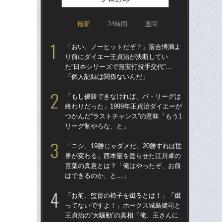
最新
24時間
週間
「おい、ノーヒットだぞ？」落合博満よ
「ア
り前にダイエー王貞治が決断してい
球
た“日本シリーズで無安打投手交代”…
す“
「個人記録は関係ないんだ」
た…
らD
「もし優勝できなければ、パ・リーグは
終わりだった」1999年王貞治ダイエーが
「
つかんだ“ラストチャンス”の意味「もう1
り
リーグ制やろな、と」
た“
「
「ニシ、19勝じゃダメだ。20勝すれば世
界が変わる」西本聖を甦らせた江川卓の
「
言葉の真意とは？「俺はやったぞ、お前
終わ
はできるのか、と…」
つか
リ
「お前、監督の椅子を蹴るとは！」「蹴
ってないですよ！」ホークス城島健司と
「
王貞治の“大騒動”の真相「俺、王さんに
っ