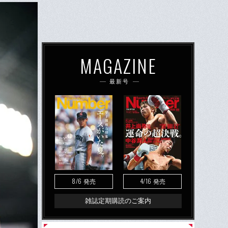
MAGAZINE
最新号
8/6
4/16
発売
発売
雑誌定期購読のご案内