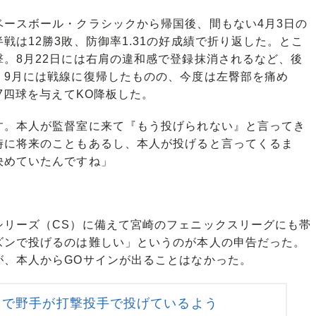
ースボール・クラシックから帰国後、間もない4月3日の
戦は12勝3敗、防御率1.31の好成績で折り返した。とこ
。8月22日には右肩の違和感で登録抹消されるなど、後
。9月には戦線に復帰したものの、今度は左臀部を痛め
7四球を与えてKO降板した。
す。本人が監督室に来て『もう投げられない』と言ってき
時に将来のこともあるし、本人が投げると言ってくるま
決めていたんですね」
リーズ（CS）に備えて宮崎のフェニックスリーグにも帯
ズンで投げるのは難しい」というのが本人の申告だった。
が、本人からGOサインが出ることはなかった。
るで野手が打撃投手で投げているよう