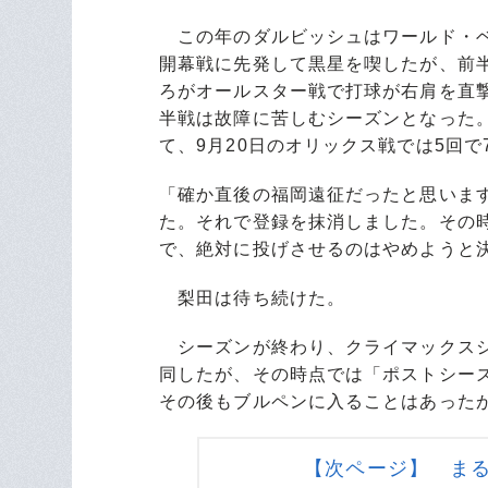
この年のダルビッシュはワールド・ベ
開幕戦に先発して黒星を喫したが、前半
ろがオールスター戦で打球が右肩を直撃
半戦は故障に苦しむシーズンとなった
て、9月20日のオリックス戦では5回で
「確か直後の福岡遠征だったと思いま
た。それで登録を抹消しました。その
で、絶対に投げさせるのはやめようと
梨田は待ち続けた。
シーズンが終わり、クライマックスシ
同したが、その時点では「ポストシー
その後もブルペンに入ることはあった
【次ページ】 ま