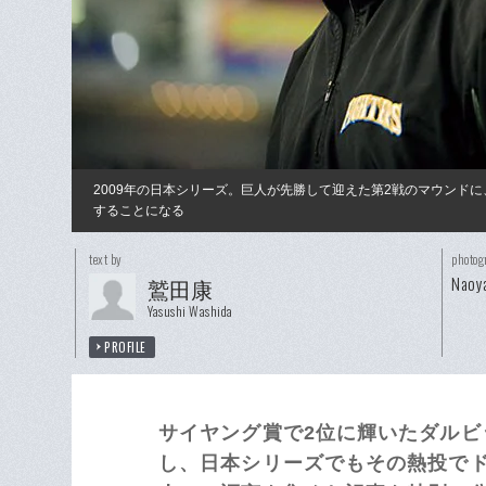
2009年の日本シリーズ。巨人が先勝して迎えた第2戦のマウンド
することになる
text by
photog
Naoya
鷲田康
Yasushi Washida
PROFILE
サイヤング賞で2位に輝いたダル
し、日本シリーズでもその熱投で