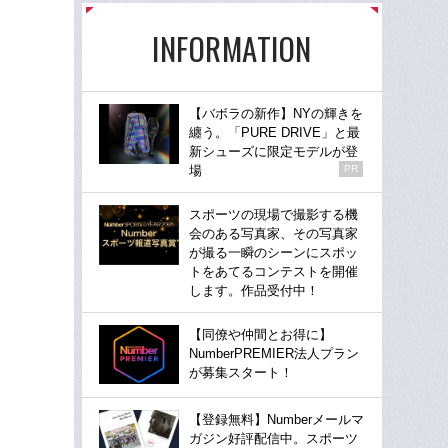
INFORMATION
【バボラの新作】NYの輝きを
纏う。「PURE DRIVE」と最
新シューズに限定モデルが登
場
PR
スポーツの現場で撮影する機
会のある写真家、その写真家
が撮る一瞬のシーンにスポッ
トをあてるコンテストを開催
します。作品受付中！
【同僚や仲間とお得に】
NumberPREMIER法人プラン
が募集スタート！
【登録無料】Numberメールマ
ガジン好評配信中。スポーツ