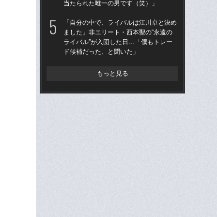
当たられた唯一の男です（笑）」
王貞
当
「自分の中で、ライバルは江川卓と決め
ました」非エリート・西本聖の“永遠の
「
ライバル”が入団した日…「僕もトレー
で
ド候補だった、と聞いた」
を
は
もっと見る