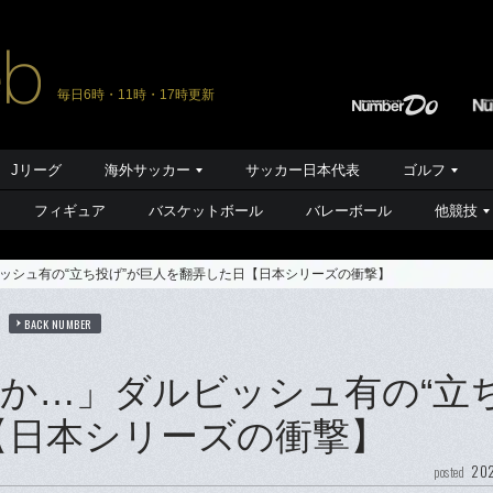
毎日6時・11時・17時更新
Jリーグ
海外サッカー
サッカー日本代表
ゴルフ
フィギュア
バスケットボール
バレーボール
他競技
ッシュ有の“立ち投げ”が巨人を翻弄した日【日本シリーズの衝撃】
BACK NUMBER
か…」ダルビッシュ有の“立
【日本シリーズの衝撃】
202
posted