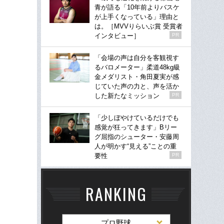
青が語る「10年前よりバスケ
が上手くなっている」理由と
は。［MVVりらいぶ賞 受賞者
インタビュー］
PR
「会場の声は自分を客観視す
るバロメーター」柔道48kg級
金メダリスト・角田夏実が感
じていた声の力と、声を活か
した新たなミッション
PR
「少しぼやけているだけでも
感覚が狂ってきます」Bリー
グ屈指のシューター・安藤周
人が明かす“見える”ことの重
要性
PR
RANKING
プロ野球