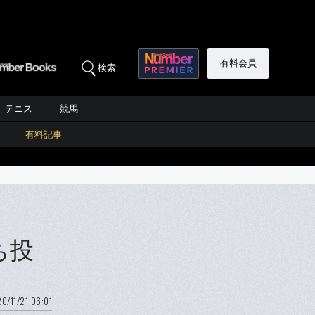
有料会員
検索
テニス
競馬
有料記事
ち投
0/11/21 06:01