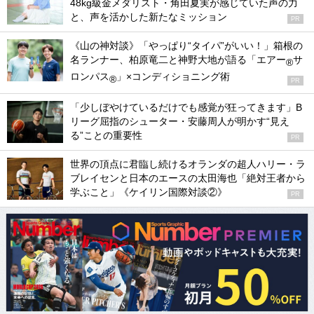
48kg級金メダリスト・角田夏実が感じていた声の力
と、声を活かした新たなミッション
PR
《山の神対談》「やっぱり“タイパ”がいい！」箱根の
名ランナー、柏原竜二と神野大地が語る「エアー
サ
®
ロンパス
」×コンディショニング術
®
PR
「少しぼやけているだけでも感覚が狂ってきます」B
リーグ屈指のシューター・安藤周人が明かす“見え
る”ことの重要性
PR
世界の頂点に君臨し続けるオランダの超人ハリー・ラ
ブレイセンと日本のエースの太田海也「絶対王者から
学ぶこと」《ケイリン国際対談②》
PR