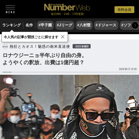
有料会員
毎日6時・11時・17時更新
ランキング
名作
#甲子園
#Jリーグ
#八村塁
#ドジャース
#ソフトバ
〉
×
今人気の記事が競技ごとに探せます
サッカー
海外サッカー
熱狂とカオス！魅惑の南米直送便
BACK NUMBER
ロナウジーニョ半年ぶり自由の身。
ようやくの釈放、出費は1億円超？
2020/08/31 07:00