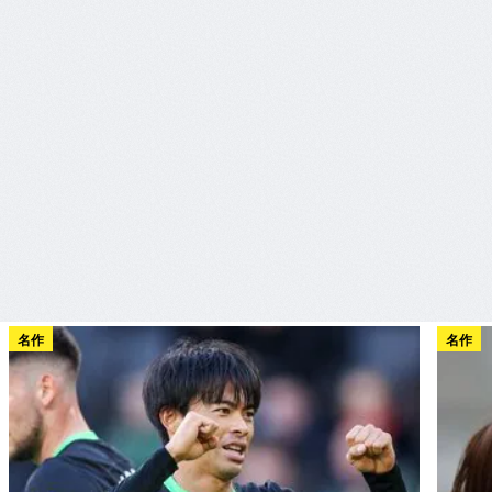
名作
名作