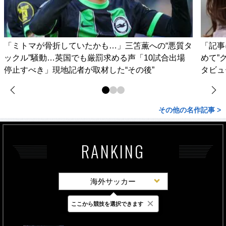
「ミトマが骨折していたかも…」三笘薫への“悪質タ
「記事
ックル”騒動…英国でも厳罰求める声「10試合出場
めて”
停止すべき」現地記者が取材した“その後”
タビュ
その他の名作記事 >
RANKING
海外サッカー
×
ここから競技を選択できます
最新
24時間
週間