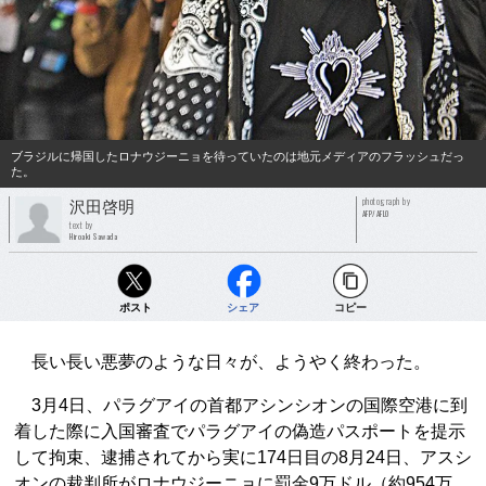
ブラジルに帰国したロナウジーニョを待っていたのは地元メディアのフラッシュだっ
た。
photograph by
沢田啓明
AFP/AFLO
text by
Hiroaki Sawada
ポスト
シェア
コピー
長い長い悪夢のような日々が、ようやく終わった。
3月4日、パラグアイの首都アシンシオンの国際空港に到
着した際に入国審査でパラグアイの偽造パスポートを提示
して拘束、逮捕されてから実に174日目の8月24日、アスシ
オンの裁判所がロナウジーニョに罰金9万ドル（約954万