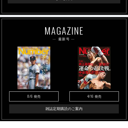
MAGAZINE
最新号
8/6
4/16
発売
発売
雑誌定期購読のご案内