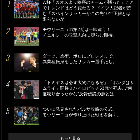
W杯「カオスより秩序のチームが勝った」こと
でトレンドはどう変わる？ ドイツ人記者が読
む「スペインサッカーがこの先10年正解とは
限らないが」
モウリーニョの第2期は一味違う！
チェルシーの攻撃志向に膨らむ期待。
ダーツ、柔術、ポロにプロレスまで。
異業種転身をしたサッカー選手たち。
「トミヤスは必ず大物になるぞ」「ホンダはサ
ムライ」闘将ミハイロビッチ53歳で死去…“何
度殴り合ったかな”反骨伝説の源とは
ついに発見されたバルサ攻略の公式。
モウリーニョが作り上げた戦術を解く。
もっと見る