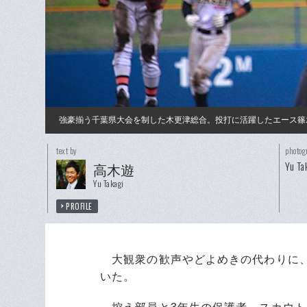
強豪揃う千葉県大会を制した木更津総合。投打に活躍したエース篠
text by
photog
Yu Ta
高木遊
Yu Takagi
PROFILE
大観衆の歓声やどよめきの代わりに、
いた。