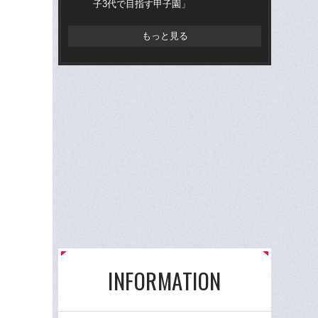
子3代で目指す甲子園」
流
もっと見る
INFORMATION