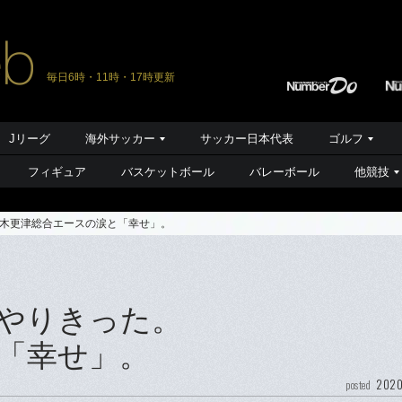
毎日6時・11時・17時更新
Jリーグ
海外サッカー
サッカー日本代表
ゴルフ
フィギュア
バスケットボール
バレーボール
他競技
木更津総合エースの涙と「幸せ」。
やりきった。
「幸せ」。
2020
posted