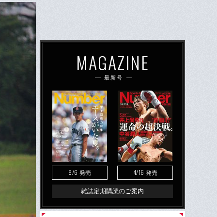
MAGAZINE
最新号
8/6
4/16
発売
発売
雑誌定期購読のご案内