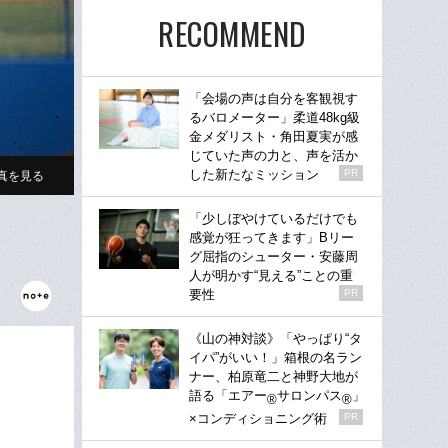
RECOMMEND
「会場の声は自分を客観視す
るバロメーター」柔道48kg級
金メダリスト・角田夏実が感
じていた声の力と、声を活か
した新たなミッション
PR
真を見る
「少しぼやけているだけでも
感覚が狂ってきます」Bリー
グ屈指のシューター・安藤周
人が明かす“見える”ことの重
要性
PR
《山の神対談》「やっぱり“タ
イパ”がいい！」箱根の名ラン
ナー、柏原竜二と神野大地が
語る「エアー
サロンパス
」
®
®
×コンディショニング術
PR