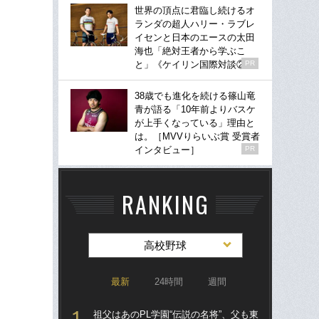
世界の頂点に君臨し続けるオ
ランダの超人ハリー・ラブレ
イセンと日本のエースの太田
海也「絶対王者から学ぶこ
と」《ケイリン国際対談②》
PR
38歳でも進化を続ける篠山竜
青が語る「10年前よりバスケ
が上手くなっている」理由と
は。［MVVりらいぶ賞 受賞者
インタビュー］
PR
RANKING
高校野球
最新
24時間
週間
祖父はあのPL学園“伝説の名将”、父も東
祖父