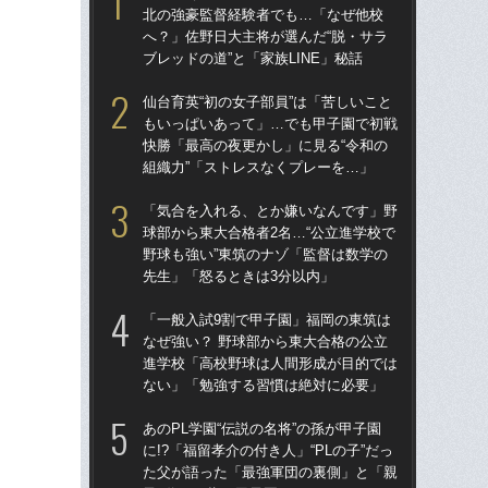
北の強豪監督経験者でも…「なぜ他校
北
へ？」佐野日大主将が選んだ“脱・サラ
へ？
ブレッドの道”と「家族LINE」秘話
ブレ
仙台育英“初の女子部員”は「苦しいこと
「
もいっぱいあって」…でも甲子園で初戦
球部
快勝「最高の夜更かし」に見る“令和の
野球
組織力”「ストレスなくプレーを…」
先
「気合を入れる、とか嫌いなんです」野
「
球部から東大合格者2名…“公立進学校で
なぜ
野球も強い”東筑のナゾ「監督は数学の
進
先生」「怒るときは3分以内」
な
「一般入試9割で甲子園」福岡の東筑は
あの
なぜ強い？ 野球部から東大合格の公立
に!
進学校「高校野球は人間形成が目的では
た
ない」「勉強する習慣は絶対に必要」
子3
あのPL学園“伝説の名将”の孫が甲子園
福岡
に!?「福留孝介の付き人」“PLの子”だっ
ぜ地
た父が語った「最強軍団の裏側」と「親
は