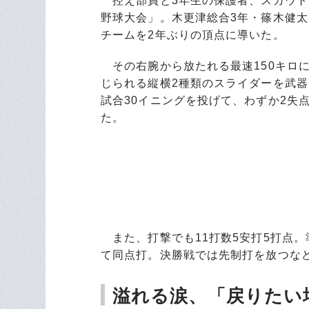
控え部員と3年生の保護者、スカウトを
野球大会」。木更津総合3年・篠木健
チームを2年ぶりの頂点に導いた。
その右腕から放たれる最速150キロ
じられる縦横2種類のスライダーを武
試合30イニングを投げて、わずか2失
た。
また、打撃でも11打数5安打5打点。
て同点打。決勝戦では先制打を放つな
溢れる涙、「戻りたい