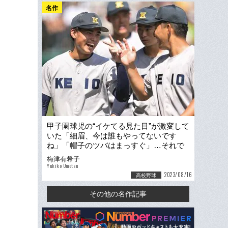
名作
甲子園球児の“イケてる見た目”が激変して
いた「細眉、今は誰もやってないです
ね」「帽子のツバはまっすぐ」…それで
も残る“根性論”ハチマキ
梅津有希子
Yukiko Umetsu
2023/08/16
高校野球
その他の名作記事