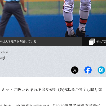
木は大学進学を希望している。
他の写
raph by
kagi
ミットに吸い込まれる音や雄叫びが球場に何度も鳴り響