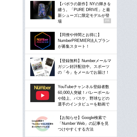
【バボラの新作】NYの輝きを
纏う。「PURE DRIVE」と最
新シューズに限定モデルが登
場
PR
【同僚や仲間とお得に】
NumberPREMIER法人プラン
が募集スタート！
【登録無料】Numberメールマ
ガジン好評配信中。スポーツ
の「今」をメールでお届け！
YouTubeチャンネル登録者数
60,000人突破！バレーボール
や陸上、バスケ、野球などの
選手のインタビューを動画で
【お知らせ】Google検索で
「Number Web」の記事を見
つけやすくする方法