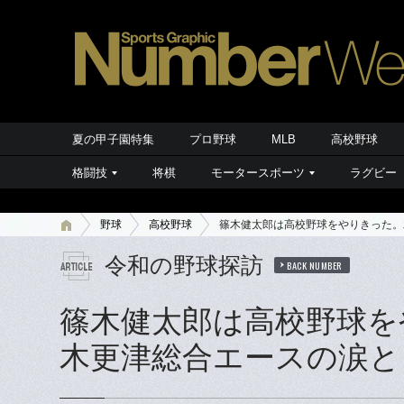
夏の甲子園特集
プロ野球
MLB
高校野球
格闘技
将棋
モータースポーツ
ラグビー
野球
高校野球
篠木健太郎は高校野球をやりきった。
令和の野球探訪
BACK NUMBER
篠木健太郎は高校野球を
木更津総合エースの涙と