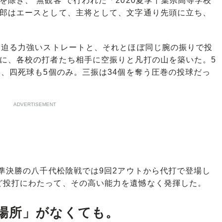
除き、“無観客”で行われた「2020夏季千葉県高等学校
太郎はエースとして、主将として、文字通り先頭に立ち、
に迫る力強いストレートと、それとほぼ同じ腕の振りで投
器に、各校の打者たち相手に空振りと凡打の山を築いた。5
点、四死球も5個のみ。三振は34個を奪う圧巻の投球だっ
ADVERTISEMENT
準決勝の八千代松陰戦では9回2アウトから代打で登場し
ど投打にわたって、その高い能力を遺憾なく発揮した。
場所」がなくても。