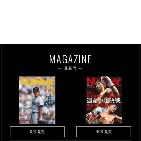
MAGAZINE
最新号
8/6
4/16
発売
発売