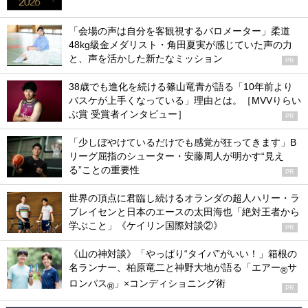
「会場の声は自分を客観視するバロメーター」柔道
48kg級金メダリスト・角田夏実が感じていた声の力
と、声を活かした新たなミッション
PR
38歳でも進化を続ける篠山竜青が語る「10年前より
バスケが上手くなっている」理由とは。［MVVりらい
ぶ賞 受賞者インタビュー］
PR
「少しぼやけているだけでも感覚が狂ってきます」B
リーグ屈指のシューター・安藤周人が明かす“見え
る”ことの重要性
PR
世界の頂点に君臨し続けるオランダの超人ハリー・ラ
ブレイセンと日本のエースの太田海也「絶対王者から
学ぶこと」《ケイリン国際対談②》
PR
《山の神対談》「やっぱり“タイパ”がいい！」箱根の
名ランナー、柏原竜二と神野大地が語る「エアー
サ
®
ロンパス
」×コンディショニング術
®
PR