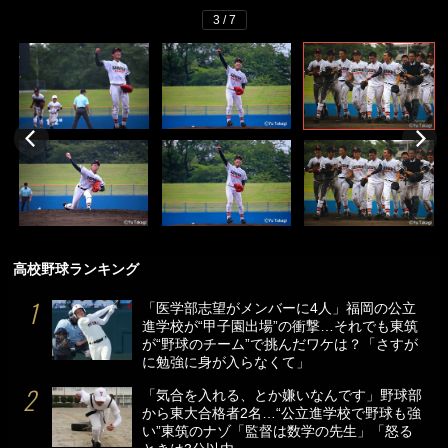
3 / 7
高校野球ランキング
「医学部志望がメンバーに4人」福岡の公立
進学校が“甲子園出場”の衝撃…それでも東筑
が“野球のチーム”で挑んだワケは？「さすが
に勉強に身が入らなくて」
「気合を入れる、とか嫌いなんです」野球部
から東大合格者2名…“公立進学校で野球も強
い”東筑のナゾ「監督は数学の先生」「怒る