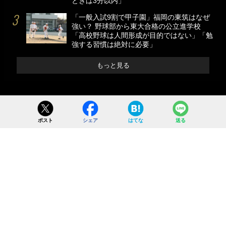
ときは3分以内」
「一般入試9割で甲子園」福岡の東筑はなぜ
強い？ 野球部から東大合格の公立進学校
「高校野球は人間形成が目的ではない」「勉
強する習慣は絶対に必要」
もっと見る
ポスト
シェア
はてな
送る