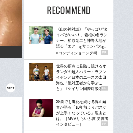
RECOMMEND
《山の神対談》「やっぱり“タ
イパ”がいい！」箱根の名ラン
ナー、柏原竜二と神野大地が
語る「エアー
サロンパス
」
®
®
×コンディショニング術
PR
世界の頂点に君臨し続けるオ
ランダの超人ハリー・ラブレ
イセンと日本のエースの太田
海也「絶対王者から学ぶこ
と」《ケイリン国際対談②》
PR
38歳でも進化を続ける篠山竜
青が語る「10年前よりバスケ
が上手くなっている」理由と
は。［MVVりらいぶ賞 受賞者
インタビュー］
PR