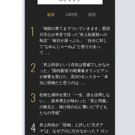
最新
24時間
週間
「地獄の果てまでついていきます」那須
驚き
川天心が本音で語った”井上拓真戦への
ゴル
執念”「毎日が崖っぷち」「自分に対し
んな
て”なめんじゃーねよ”と怒りがあっ
報
て…」
た
「井上尚弥という存在は脅威でしかなか
死ん
った」“国内最強”の軽量級オリンピアン
に逃
が衝撃を受けた、高3のモンスター「本
ぬ”
当に怪物だと思うのは…」
田
壮絶な虐待を受け「一生、誰も信用しな
「
い」…坂本博之が味わった「死と同義」
終了
の敗北と、抜け殻の心に響いた“子ども
本
たちの手紙”
延
井上尚弥が「怪物」と評した“天才ア
試合
マ”は、なぜプロに行かなかった？ ロン
て