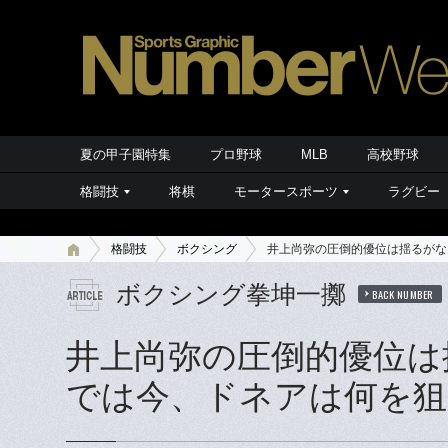
夏の甲子園特集
プロ野球
MLB
高校野球
格闘技
将棋
モータースポーツ
ラグビー
格闘技
ボクシング
井上尚弥の圧倒的優位は揺るがな
ボクシング拳坤一擲
BACK NUMBER
井上尚弥の圧倒的優位は
では今、ドネアは何を狙