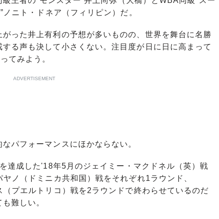
級王者の“モンスター”井上尚弥（大橋）とWBA同級“スー
ュ”ノニト・ドネア（フィリピン）だ。
がった井上有利の予想が多いものの、世界を舞台に名勝
戒する声も決して小さくない。注目度が日に日に高まって
占ってみよう。
ADVERTISEMENT
なパフォーマンスにほかならない。
達成した'18年5月のジェイミー・マクドネル（英）戦
パヤノ（ドミニカ共和国）戦をそれぞれ1ラウンド、
ス（プエルトリコ）戦を2ラウンドで終わらせているのだ
ても難しい。