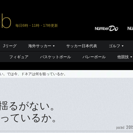
毎日6時・11時・17時更新
Jリーグ
海外サッカー
サッカー日本代表
ゴルフ
フィギュア
バスケットボール
バレーボール
他競技
い。では今、ドネアは何を狙っているか。
揺るがない。
っているか。
201
posted