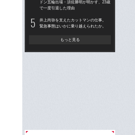
ドン五輪出場・須佐勝明が明かす、23歳
レー
で一度引退した理由
「
井上尚弥を支えたカットマンの仕事。
「3
緊急事態はいかに乗り越えられたか。
くべ
田
チ
もっと見る