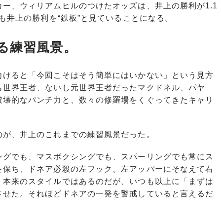
ー、ウィリアムヒルのつけたオッズは、井上の勝利が1.1
界も井上の勝利を“鉄板”と見ていることになる。
る練習風景。
けると「今回こそはそう簡単にはいかない」という見方
も世界王者、ないし元世界王者だったマクドネル、パヤ
破壊的なパンチ力と、数々の修羅場をくぐってきたキャリ
が、井上のこれまでの練習風景だった。
グでも、マスボクシングでも、スパーリングでも常にス
を保ち、ドネア必殺の左フック、左アッパーにそなえて右
。本来のスタイルではあるのだが、いつも以上に「まずは
させた。それほどドネアの一発を警戒していると言えるだ