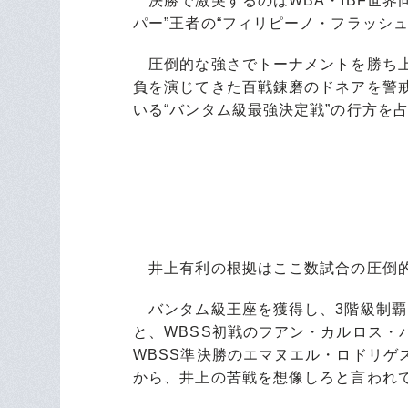
決勝で激突するのはWBA・IBF世界同
パー”王者の“フィリピーノ・フラッシ
圧倒的な強さでトーナメントを勝ち上
負を演じてきた百戦錬磨のドネアを警
いる“バンタム級最強決定戦”の行方を
井上有利の根拠はここ数試合の圧倒的
バンタム級王座を獲得し、3階級制覇を
と、WBSS初戦のフアン・カルロス・
WBSS準決勝のエマヌエル・ロドリゲ
から、井上の苦戦を想像しろと言われ