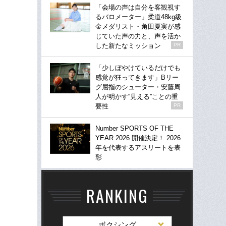
「会場の声は自分を客観視す
るバロメーター」柔道48kg級
金メダリスト・角田夏実が感
じていた声の力と、声を活か
した新たなミッション
PR
「少しぼやけているだけでも
感覚が狂ってきます」Bリー
グ屈指のシューター・安藤周
人が明かす“見える”ことの重
要性
PR
Number SPORTS OF THE
YEAR 2026 開催決定！ 2026
年を代表するアスリートを表
彰
RANKING
ボクシング